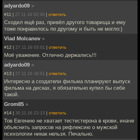
adyardo09
»
#11 |
27.11.16 02:30
|
ответить
Сходил ещё раз, привёл другого товарища и ему
тоже понравилось по другому и быть не могло:)
Vlad Molcanov
»
#12 |
27.11.16 03:01
|
ответить
Моё уважение. Отлично держались!!!
adyardo09
»
#13 |
27.11.16 16:51
|
ответить
Интересно а создатели фильма планируют выпуск
фильма на дисках, я обязательно купил бы себе
такой.
Grom85
»
#14 |
30.11.16 23:13
|
ответить
Тов Евгению не хватает тестестерона в крови, иначе
объяснить запросов на рефлексию о мужской
психологии никак нельзя. Печально.