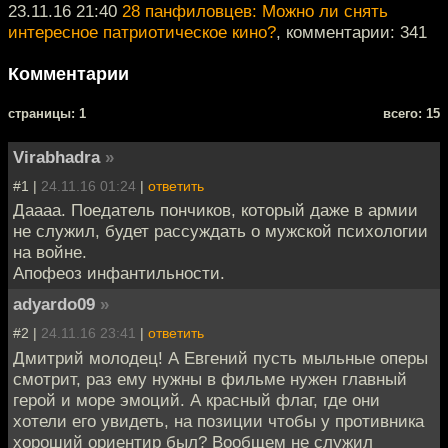
23.11.16 21:40
28 панфиловцев: Можно ли снять
интересное патриотическое кино?
, комментарии: 341
Комментарии
cтраницы: 1
всего: 15
Virabhadra
»
#1 |
24.11.16 01:24
|
ответить
Даааа. Поедатель пончиков, который даже в армии
не служил, будет рассуждать о мужской психологии
на войне.
Апофеоз инфантильности.
adyardo09
»
#2 |
24.11.16 23:41
|
ответить
Дмитрий молодец! А Евгений пусть мыльные оперы
смотрит, раз ему нужны в фильме нужен главный
герой и море эмоций. А красный флаг, где они
хотели его увидеть, на позиции чтобы у противника
хороший ориентир был? Вообщем не служил