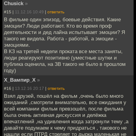
Chusick
»
#15 |
11.12.16 10:49
|
ответить
В фильме один эпизод, боевые действия. Какие
эмоции? Люди работают. Кто во время проф
деятельности и дед лайна испытывает эмоции? Я
такого не видела. Работа - работой, а эмоции -
эмоциями.
В КЗ на третей недели проката все места заняты,
люди реагируют позитивно (уместные шутки и
публика оценила, на ЗВ такого не было в прошлом
году)
Х_Вампир_Х
»
#16 |
13.12.16 20:17
|
ответить
Взял друзей, пошёл на фильм ,очень было много
ожиданий ,смотрели внимательно, все ожидания у
всей компании фильм превзошёл, после фильма
была очень активная дискуссия и делёжка
впечатлений ,на удивления когда затронули тему ,а
давайте подумаем к чему придраться , такового не
нашли если ПТРД стреляет то дырка маленькая не