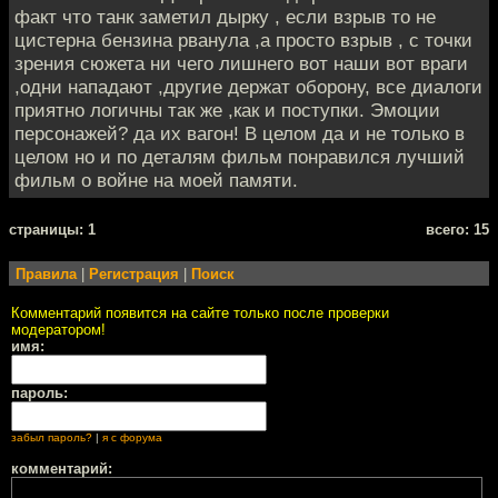
факт что танк заметил дырку , если взрыв то не
цистерна бензина рванула ,а просто взрыв , с точки
зрения сюжета ни чего лишнего вот наши вот враги
,одни нападают ,другие держат оборону, все диалоги
приятно логичны так же ,как и поступки. Эмоции
персонажей? да их вагон! В целом да и не только в
целом но и по деталям фильм понравился лучший
фильм о войне на моей памяти.
cтраницы: 1
всего: 15
Правила
|
Регистрация
|
Поиск
Комментарий появится на сайте только после проверки
модератором!
имя:
пароль:
забыл пароль?
|
я с форума
комментарий: