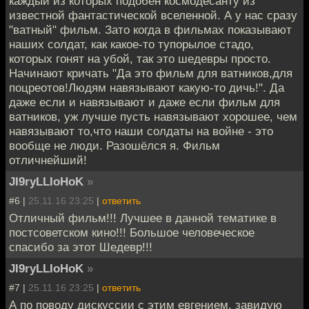
каждый из которых подобен космодесанту из
известной фантастической вселенной. А у нас сразу
"ватный" фильм. Зато когда в фильмах показывают
наших солдат, как какое-то тупорылое стадо,
которых гонят на убой, так это шедевры просто.
Начинают кричать "Да это фильм для ватников,для
поцреотов!Людям навязывают какую-то дичь!". Да
даже если и навязывают и даже если фильм для
ватников, уж лучше пусть навязывают хорошее, чем
навязывают то,что наши солдаты на войне - это
вообще не люди. Разошёлся я. Фильм
отличнейший!
JI9ryLLIoHoK
»
#6 |
25.11.16 23:25
|
ответить
Отличный фильм!!! Лучшее в данной тематике в
постсоветском кино!!! Большое человеческое
спасибо за этот Шедевр!!!
JI9ryLLIoHoK
»
#7 |
25.11.16 23:25
|
ответить
А по поводу дискуссии с этим евгением, завидую