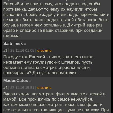
Евгений и не понять ему, что солдаты под огнём
противника, делают то чему их научили чтобы
выполнить боевую задачу и им не до переживаний и
не может быть один солдат в такой обстановке быть
больше героем чем остальные. Дмитрий ещё раз
браво и спасибо за ваши старания, при создании
фильма!
Saib_msk
»
#3 |
25.11.16 01:05
|
ответить
Походу этот Евгений - никто, звать его никак,
нехватает ему голливудских штампов, пусть
бетмана-шитмана смотрит...прислонился и
пропиарился? Да пусть лесом ходит...
MadusCatus
»
#4 |
25.11.16 15:51
|
ответить
Вчера сходил посмотреть фильм вместе с женой и
мамой. Все прониклись по самое небалуйся.
как там можно не рассмотреть героев, конфликт и
все остальные составляющие - ума не приложу. При