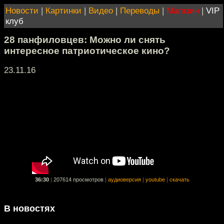
Новости
|
Картинки
|
Видео
|
Переводы
|
Магазин
|
VIP
клуб
28 панфиловцев: Можно ли снять
интересное патриотическое кино?
23.11.16
36:30
|
207614 просмотров
|
аудиоверсия
|
youtube
|
скачать
В новостях