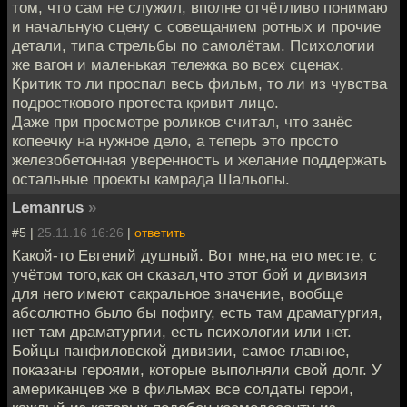
том, что сам не служил, вполне отчётливо понимаю
и начальную сцену с совещанием ротных и прочие
детали, типа стрельбы по самолётам. Психологии
же вагон и маленькая тележка во всех сценах.
Критик то ли проспал весь фильм, то ли из чувства
подросткового протеста кривит лицо.
Даже при просмотре роликов считал, что занёс
копеечку на нужное дело, а теперь это просто
железобетонная уверенность и желание поддержать
остальные проекты камрада Шальопы.
Lemanrus
»
#5 |
25.11.16 16:26
|
ответить
Какой-то Евгений душный. Вот мне,на его месте, с
учётом того,как он сказал,что этот бой и дивизия
для него имеют сакральное значение, вообще
абсолютно было бы пофигу, есть там драматургия,
нет там драматургии, есть психологии или нет.
Бойцы панфиловской дивизии, самое главное,
показаны героями, которые выполняли свой долг. У
американцев же в фильмах все солдаты герои,