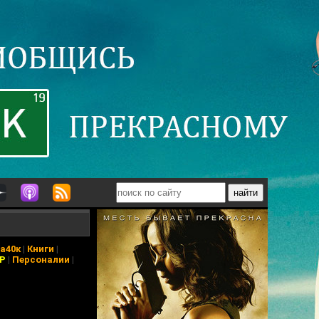
а40к
|
Книги
|
АР
|
Персоналии
|