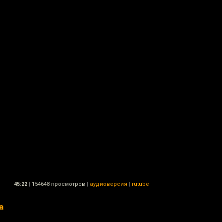
45:22
|
154648 просмотров
|
аудиоверсия
|
rutube
а