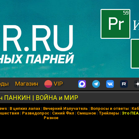
оды
Магазин
VIP
н ПАНКИН | ВОЙНА и МИР
News
|
В цепких лапах
|
Вечерний Излучатель
|
Вопросы и ответы
|
Каб
ешествия
|
Разведопрос
|
Синий Фил
|
Смешное
|
Трейлеры
|
Это ПЕ
Разное