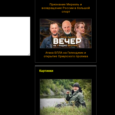
Признание Меркель и
возвращение России в большой
спорт
Атака БПЛА на Геленджик и
открытие Ормузского пролива
Картинки