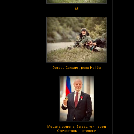
65
Остров Сахалин, река Найба
Медаль ордена "За заслуги перед
Отечеством" II степени