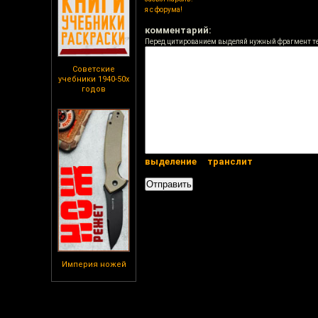
я с форума!
комментарий:
Перед цитированием выделяй нужный фрагмент т
Советские
учебники 1940-50х
годов
выделение
транслит
Империя ножей