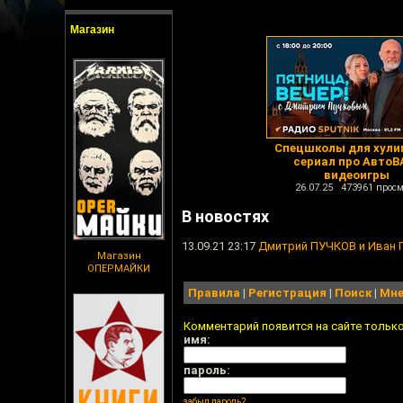
Магазин
Спецшколы для хули
сериал про АвтоВ
видеоигры
26.07.25 473961 просм
В новостях
13.09.21 23:17
Дмитрий ПУЧКОВ и Иван П
Магазин
ОПЕРМАЙКИ
Правила
|
Регистрация
|
Поиск
|
Мне
Комментарий появится на сайте тольк
имя:
пароль:
забыл пароль?