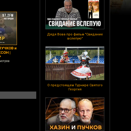
Дядя Вова про фильм "Свидание
вслепую"
ПУЧКОВ и
СОН |
Р
мотров
О предстоящем Турнире Святого
Георгия