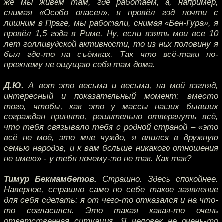
же мы живём там, где работаем, а, например,
снимая «Особо опасен», я провёл год почти с
лишним в Праге, мы работали, снимая «Бен-Гура», я
провёл 1,5 года в Риме. Ну, если взять мои все 10
лет голливудской активности, то из них половину я
был где-то на съёмках. Так что всё-таки по-
прежнему не ощущаю себя там дома.
Д.Ю.
А вот это весьма и весьма, на мой взгляд,
интересный и показательный момент: вместо
того, чтобы, как это у массы наших бывших
сограждан принято, решительно отвергнуть всё,
что тебя связывало тебя с родной страной – «это
всё не моё, это мне чуждо, я влился в дружную
семью народов, и к вам больше никакого отношения
не имею» - у тебя почему-то не так. Как так?
Тимур Бекмамбетов.
Страшно. Здесь спокойнее.
Наверное, страшно само по себе такое заявление
для себя сделать: я от чего-то отказался и на что-
то согласился. Это такая какая-то очень
ответственная ситуация. Я человек не очень-то