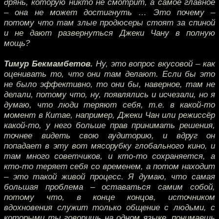
дрянь, которую никто не смотрит, а самое главное
– она не может достигнуть … Это почему –
потому что там злые продюсеры стоят за спиной
и не дают развернуться Джеки Чану в полную
мощь?
Тимур Бекмамбетов.
Ну, это вопрос вкусовой – как
оценивать то, что они там делают. Если бы это
не было эффективно, то они бы, наверное, там не
делали, потому что, ну, появлялись и исчезали, но я
думаю, что люди теряют себя, т.е. в какой-то
момент в Китае, например, Джеки Чан или режиссёр
какой-то, у него больше прав принимать решения,
точнее видеть свою аудиторию, и вдруг он
попадает в эту вот мясорубку глобального кино, и
там много советчиков, и кто-то сохраняется, а
кто-то теряет себя со временем, а потом находит
– это такой живой процесс. Я думаю, что самая
большая проблема – оставаться самим собой,
потому что, в конце концов, источником
вдохновения служит только общение с людьми, с
которыми ты говоришь на одном языке, понимаешь