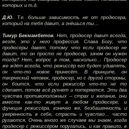
которых и т.д.
Д.Ю.
Т.е. больше зависимость не от продюсера,
который на тебя давит, а гнёшься ты…
Тимур Бекмамбетов.
Нет, продюсер давит всегда,
везде, это у него профессия. Слава Богу, что
продюсеры давят, потому что если продюсер не
давит, то он просто не продюсер, зачем он нужен
тогда? Нет, вопрос в том, насколько… Продюсер
же ждёт всегда, что режиссёр его будет удивлять,
он что-то новое принесёт. В принципе, он
творческий человек, продюсер, но с другой стороны,
он боится, что если режиссёр что-то не то
сделает, потом всё рухнет и потеряется. Эти два
чувства противоположных – страх и желание, они
вместе как-то живут в любом продюсере, и
функция режиссёра, конечно же, безбашенность и
уверенность в себе, страсть и чувство… часто
ругаются. Очень много же случаев мы знаем, когда
продюсер с режиссёром поругались, и как правило, в