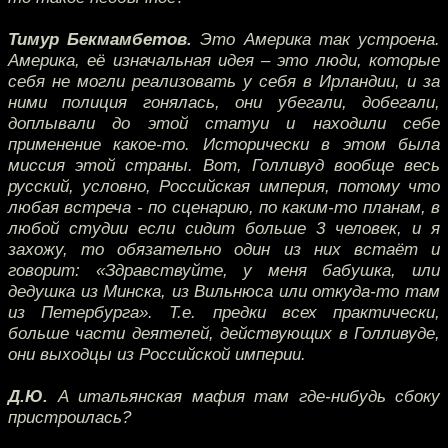
Тимур Бекмамбетов.
Это Америка так устроена.
Америка, её изначальная идея – это люди, которые
себя не могли реализовать у себя в Ирландии, и за
ними полиция гонялась, они убегали, добегали,
доплывали до этой статуи и находили себе
применение какое-то. Исторически в этом была
миссия этой страны. Вот, Голливуд вообще весь
русский, условно, Российская империя, потому что
любая встреча - по сценарию, по каким-то планам, в
любой студии если сидит больше 3 человек, и я
захожу, то обязательно один из них встаёт и
говорит: «Здравствуйте, у меня бабушка, или
дедушка из Минска, из Вильнюса или откуда-то там
из Петербурга». Т.е. предки всех практически,
больше части деятелей, действующих в Голливуде,
они выходцы из Российской империи.
Д.Ю.
А итальянская мафия там где-нибудь сбоку
пристроилась?