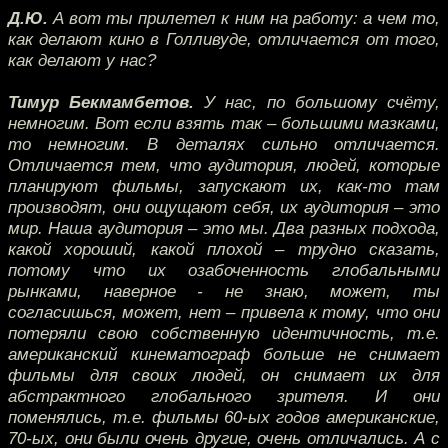
Д.Ю.
А вот ты прилетел к ним на работу: а чем то,
как делают кино в Голливуде, отличается от того,
как делают у нас?
Тимур Бекмамбетов.
У нас, по большому счёту,
немногим. Вот если взять так – большими мазками,
то немногим. В деталях сильно отличается.
Отличается тем, что аудитория, людей, которые
планируют фильмы, запускают их, как-то там
производят, они ощущают себя, их аудитория – это
мир. Наша аудитория – это мы. Два разных подхода,
какой хороший, какой плохой – трудно сказать,
потому что их озабоченность глобальными
рынками, наверное - не знаю, может, ты
согласишься, может, нет – привела к тому, что они
потеряли свою собственную идентичность, т.е.
американский кинематограф больше не снимает
фильмы для своих людей, он снимает их для
абстрактного глобального зрителя. И они
поменялись, т.е. фильмы 60-ых годов американские,
70-ых, они были очень другие, очень отличались. А с