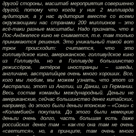
другой стороны, масштаб мероприятия совершенно
другой, потому что когда у них 2 миллиарда
аудитория, а у нас аудитория вместе со всеми
окружающими нас странами 200 миллионов – это
всё-таки разные масштабы. Надо признать, что в
Лос-Анджелесе кино не снимается, т.е. там только
принимаются решения. Это уникальный такой вот
трюк происходит: считается, что это
голливудское кино, американское, голливудское кино
из Голливуда, но в Голливуде большинство
режиссёров, актёров иностранцы – шведы,
англичане, австралийцев очень много хороших. Все,
кого мы любим, мы можем узнать, что этот из
Австралии, этот из Англии, из Дании, из Германии.
Весь состав команды международный. Деньги не
американские, сейчас большинство денег китайских,
например, до этого были деньги японские – «Сони» с
«Коламбией» покупала. До этого были немецкие
деньги очень долго, часть большая есть даже
российских денег там – как-то она там не очень
«светится», но, в принципе, там очень много