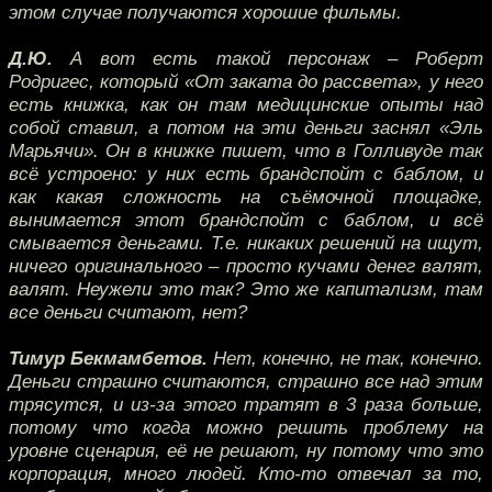
этом случае получаются хорошие фильмы.
Д.Ю.
А вот есть такой персонаж – Роберт
Родригес, который «От заката до рассвета», у него
есть книжка, как он там медицинские опыты над
собой ставил, а потом на эти деньги заснял «Эль
Марьячи». Он в книжке пишет, что в Голливуде так
всё устроено: у них есть брандспойт с баблом, и
как какая сложность на съёмочной площадке,
вынимается этот брандспойт с баблом, и всё
смывается деньгами. Т.е. никаких решений на ищут,
ничего оригинального – просто кучами денег валят,
валят. Неужели это так? Это же капитализм, там
все деньги считают, нет?
Тимур Бекмамбетов.
Нет, конечно, не так, конечно.
Деньги страшно считаются, страшно все над этим
трясутся, и из-за этого тратят в 3 раза больше,
потому что когда можно решить проблему на
уровне сценария, её не решают, ну потому что это
корпорация, много людей. Кто-то отвечал за то,