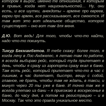
котором я вырос, именно те отношения, к которым
я привык, когда нет национальностей… Ну, они
есть, и все шутки, анекдоты – армяне про евреев,
евреи про армян, все рассказывают, все смеются. И
там вот это вот идеальное общество, которое
существует – оно вот там для меня.
Д.Ю.
Вот ведь! Для того, чтобы что-то найти,
надо что-то покинуть.
Тимур Бекмамбетов.
Я тебе скажу: более того, я
когда лечу в Лос-Анджелес, я летаю там по работе,
я всегда выбираю рейс, который туда прилетает в
день, чтобы я сразу из аэропорта сразу ехал в баню.
Там есть рейс, который прилетает что-то в час с
лишним, в час долетает, быстро, вещи с собой,
главное, не брать, чтобы там не ждать, в такси, и
минут через 20 ты уже в бане. И точно так же я
всегда улетаю из бани – я приезжаю в воскресенье в
баню, до часу дня, а потом на регистрацию – и в
Москву. Так что это правда уникальное место.