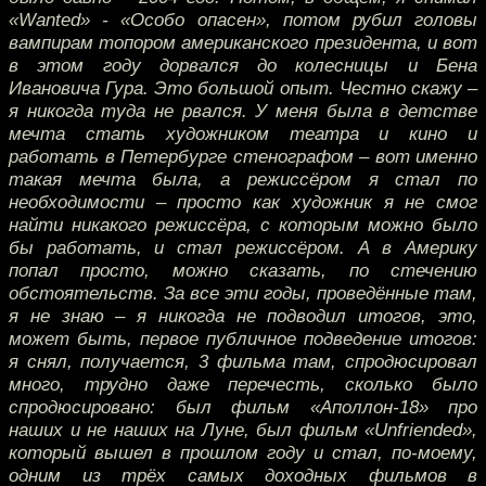
«Wanted» - «Особо опасен», потом рубил головы
вампирам топором американского президента, и вот
в этом году дорвался до колесницы и Бена
Ивановича Гура. Это большой опыт. Честно скажу –
я никогда туда не рвался. У меня была в детстве
мечта стать художником театра и кино и
работать в Петербурге стенографом – вот именно
такая мечта была, а режиссёром я стал по
необходимости – просто как художник я не смог
найти никакого режиссёра, с которым можно было
бы работать, и стал режиссёром. А в Америку
попал просто, можно сказать, по стечению
обстоятельств. За все эти годы, проведённые там,
я не знаю – я никогда не подводил итогов, это,
может быть, первое публичное подведение итогов:
я снял, получается, 3 фильма там, спродюсировал
много, трудно даже перечесть, сколько было
спродюсировано: был фильм «Аполлон-18» про
наших и не наших на Луне, был фильм «Unfriended»,
который вышел в прошлом году и стал, по-моему,
одним из трёх самых доходных фильмов в