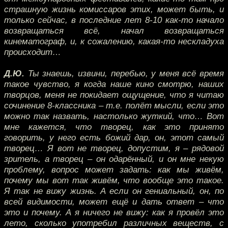
страшную жизнь комиссаров этих, может быть, и
только сейчас, в последние лет 8-10 как-то начало
возвращаться всё, начал возвращаться
кинематограф, и, к сожалению, какая-то нескладуха
происходит…
Д.Ю.
Ты знаешь, извини, перебью, у меня всё время
такое чувство, я когда наше кино смотрю, наших
творцов, меня не покидает ощущение, что я читаю
сочинение 8-классника – т.е. полёт мысли, если это
можно так назвать, настолько жуткий, что… Вот
мне кажется, что творец, как это принято
говорить, у него есть божий дар, он, этот самый
творец… Я вот не творец, допустим, я – рядовой
зритель, а творец – он одарённый, и он мне некую
проблему, вопрос может задать: как мы живём,
почему мы вот так живём, что вообще это такое.
Я так не вижу жизнь. А если он гениальный, он, по
всей видимости, может ещё и дать ответ – что
это и почему. А я ничего не вижу: как я провёл это
лето, сколько употребил различных веществ, с