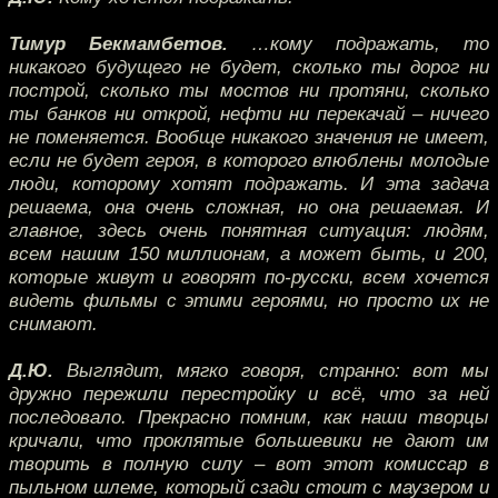
Тимур Бекмамбетов.
…кому подражать, то
никакого будущего не будет, сколько ты дорог ни
построй, сколько ты мостов ни протяни, сколько
ты банков ни открой, нефти ни перекачай – ничего
не поменяется. Вообще никакого значения не имеет,
если не будет героя, в которого влюблены молодые
люди, которому хотят подражать. И эта задача
решаема, она очень сложная, но она решаемая. И
главное, здесь очень понятная ситуация: людям,
всем нашим 150 миллионам, а может быть, и 200,
которые живут и говорят по-русски, всем хочется
видеть фильмы с этими героями, но просто их не
снимают.
Д.Ю.
Выглядит, мягко говоря, странно: вот мы
дружно пережили перестройку и всё, что за ней
последовало. Прекрасно помним, как наши творцы
кричали, что проклятые большевики не дают им
творить в полную силу – вот этот комиссар в
пыльном шлеме, который сзади стоит с маузером и