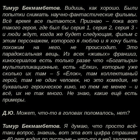
Тимур Бекмамбетов.
Видишь, как хорошо. Были
попытки снимать научно-фантастические фильмы.
Всё время все пытаются. Признаю – пока вот
такого героя, где был бы серия 1, серия 2, серия 3 -
и люди ждут, когда же будет следующая, фильм с
этим персонажем, которого я люблю и я хочу быть
похожим на него, не происходит. Это
парадоксальная вещь. Из всех «живых» франшиз,
киносериалов есть только разве что «Богатыри»
мультипликационные, есть «Ёлки», которые уже
сколько их там – 5 «Ёлок», там коллективный
герой, там не один человек, но это комедия, не
буквально героическое кино, но тем не менее – и
всё, их не так много. Не знаю, какие ещё есть
примеры.
Д.Ю.
Может, что-то в головах поломалось, нет?
Тимур Бекмамбетов.
Я думаю, что просто всё-
таки вопрос, знаешь, вот эта вот цифра страшная
– 40 лет водил по пустыне – что-то в ней заложено,