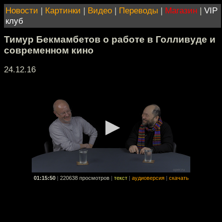
Новости
|
Картинки
|
Видео
|
Переводы
|
Магазин
|
VIP
клуб
Тимур Бекмамбетов о работе в Голливуде и
современном кино
24.12.16
01:15:50
|
220638 просмотров
|
текст
|
аудиоверсия
|
скачать