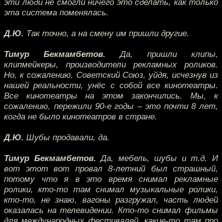
эти люди не смогли ничего это сделать, как только
эта система поменялась.
Д.Ю.
Так точно, а на смену им пришли другие.
Тимур Бекмамбетов.
Да, пришли клипы,
клипмейкеры, производители рекламных роликов.
Но, к сожалению, Советский Союз, уйдя, исчезнув из
нашей реальности, унёс с собой все кинотеатры.
Все кинотеатры на этом закончились. Мы, к
сожалению, пережили 90-е годы – это почти 8 лет,
когда не было кинотеатров в стране.
Д.Ю.
Шубы продавали, да.
Тимур Бекмамбетов.
Да, мебель, шубы и т.д. И
вот этот вот провал 8-летний был страшный,
потому что я в это время снимал рекламные
ролики, кто-то там снимал музыкальные ролики,
кто-то, не знаю, вагоны разгружал, часть людей
оказалась на телевидении. Кто-то снимал фильмы
для международных фестивалей, какие-то там про