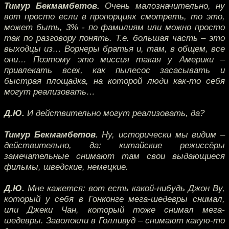
Тимур Бекмамбетов.
Очень малозначительно, ну
вот просто если в пропорциях смотреть, то это,
может быть, 3% - по фамилиям или можно просто
так по разговору понять. Т.е. большая часть – это
выходцы из… Ворнеры братья и, там, в общем, все
они… Поэтому это миссия такая у Америки –
привлекать всех, как пылесос засасывать и
быстрая площадка, на которой люди как-то себя
могут реализовать…
Д.Ю.
И действительно могут реализовать, да?
Тимур Бекмамбетов.
Ну, исторически мы видим –
действительно, да: китайские режиссёры
замечательные снимают там свои выдающиеся
фильмы, шведские, немецкие.
Д.Ю.
Мне кажется: вот есть какой-нибудь Джон Ву,
который у себя в Гонконге мега-шедевры снимал,
или Джеки Чан, который тоже снимал мега-
шедевры. Заволокли в Голливуд – снимают какую-то