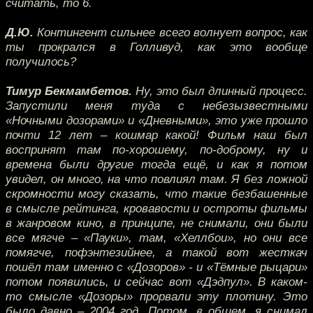
считать, то 6.
Д.Ю.
Контингент сильнее всего волнует вопрос, как
ты прокрался в Голливуд, как это вообще
получилось?
Тимур Бекмамбетов.
Ну, это был длинный процесс.
Запустили меня туда с небезызвестными
«Ночными дозорами» и «Дневными», это уже прошло
почти 12 лет – кошмар какой! Фильм наш был
воспринят там по-хорошему, по-доброму, ну и
времена были другие тогда ещё, и как я потом
увидел, он много, на что повлиял там. Я без ложной
скромности могу сказать, что такие безбашенные
в смысле рейтинга, кровавости и остроты фильмы
в жанровом кино, в принципе, не снимали, они были
все мягче – «Пауки», там, «Хеллбои», но они все
помягче, пофэнтезийнее, а такой вот жесткач
пошёл там именно с «Дозоров» - и «Тёмные рыцари»
потом появились, и сейчас вот «Дэдпул». В каком-
то смысле «Дозоры» прорвали эту плотину. Это
было давно – 2004 год. Потом, в общем, я снимал