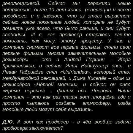
революционной. Сейчас мы пережили некие
потрясения, было 10 лет хаоса, революции и всего
подобного, и я надеюсь, что из этого вырастет
сейчас новое поколение людей, которые не будут
помнить уже всего, что было раньше, и они будут
свободны. И я, как продюсер стараюсь как-то
помогать, как могу, этому процессу. У нас в
компании снимают все первые фильмы, сняли свои
первые фильмы многие замечательные молодые
режиссёры – это и Андрей Першин – Жора
Крыжовников, и сейчас Илья Найшуллер снял, и
Леван Габриадзе снял «Unfriended», который стал
международной сенсацией, и Дима Киселёв – один из
режиссёров «Чёрной молнии», и сейчас он снял
«Время первых» - фильм про Леонова. Наша
компания – это как раз такая вот площадка, где я
просто пытаюсь создать атмосферу, когда
молодые люди могут себя выразить.
Д.Ю.
А вот как продюсер – в чём вообще задача
продюсера заключается?