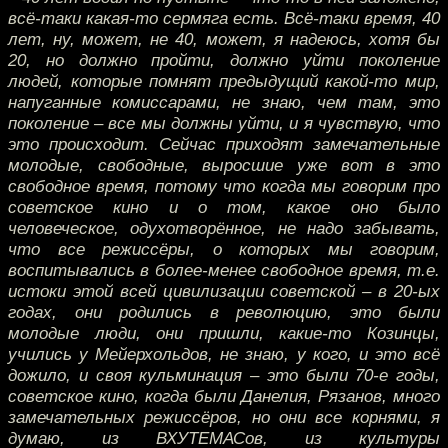
всё-таки какая-то сермяга есть. Всё-таки время, 40
лет, ну, может, не 40, может, я надеюсь, хотя бы
20, но должно пройти, должно уйти поколение
людей, которые помнят предыдущий какой-то мир,
напуганные комиссарами, не знаю, чем там, это
поколение – все мы должны уйти, и я чувствую, что
это происходит. Сейчас приходят замечательные
молодые, свободные, выросшие уже вот в это
свободное время, потому что когда мы говорим про
советское кино и о том, какое оно было
человеческое, одухотворённое, не надо забывать,
что все режиссёры, о которых мы говорим,
воспитывались в более-менее свободное время, т.е.
истоки этой всей цивилизации советской – в 20-ых
годах, они родились в революцию, это были
молодые люди, они пришли, какие-то Козинцы,
учились у Мейерхольдов, не знаю, у кого, и это всё
дожило, и своя кульминация – это были 70-е годы,
советское кино, когда были Данелия, Рязанов, много
замечательных режиссёров, но они все корнями, я
думаю, из ВХУТЕМАСов, из культуры