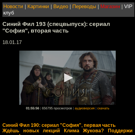
Новости
|
Картинки
|
Видео
|
Переводы
|
Магазин
|
VIP
клуб
Синий Фил 193 (спецвыпуск): сериал
"София", вторая часть
18.01.17
01:55:56
|
656795 просмотров
|
аудиоверсия
|
скачать
Синий Фил 190: сериал "София", первая часть
Ждёшь новых лекций Клима Жукова? Поддержи