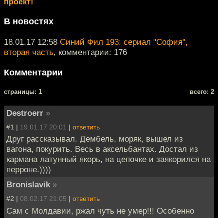
проект!
В новостях
18.01.17 12:58
Синий Фил 193: сериал "София",
вторая часть
, комментарии: 176
Комментарии
cтраницы: 1
всего: 2
Destroerr
»
#1 |
19.01.17 20:01
|
ответить
Друг рассказывал. Дембель, моряк, вышел из
вагона, покурить. Весь в аксельбантах. Достал из
кармана латунный якорь, на цепочке и заякорился на
перроне.))))
Bronislavik
»
#2 |
08.02.17 21:05
|
ответить
Сам с Молдавии, ржал чуть не умер!!! Особенно