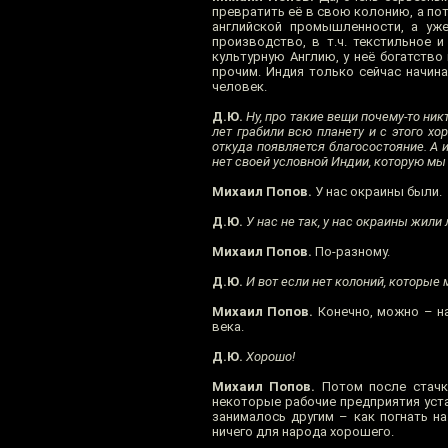
превратить её в свою колонию, а пот
английской промышленности, а уж
производство, в т.ч. текстильное 
культурную Англию, у неё богатство
прочим. Индия только сейчас начин
человек.
Д.Ю.
Ну, про такие вещи почему-то ник
лет грабили всю планету и с этого х
откуда появляется благосостояние. А и
нет своей условной Индии, которую мы
Михаил Попов.
У нас окраины были.
Д.Ю.
У нас не так, у нас окраины жили 
Михаил Попов.
По-разному.
Д.Ю.
И вот если нет колоний, которые 
Михаил Попов.
Конечно, можно – на
века.
Д.Ю.
Хорошо!
Михаил Попов.
Потом после стачк
некоторые рабочие предприятия уста
занималось другим – как погнать н
ничего для народа хорошего.