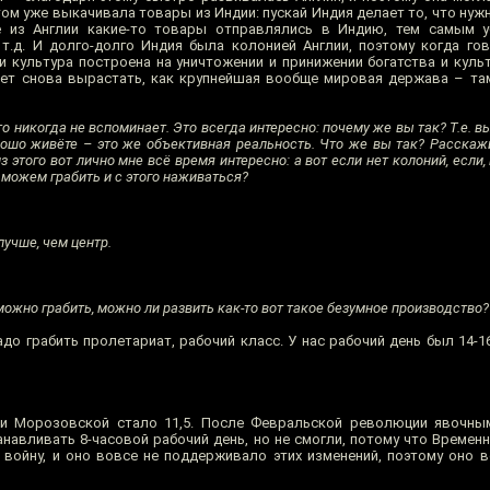
ом уже выкачивала товары из Индии: пускай Индия делает то, что нуж
е из Англии какие-то товары отправлялись в Индию, тем самым у
и т.д. И долго-долго Индия была колонией Англии, поэтому когда го
 и культура построена на уничтожении и принижении богатства и куль
ает снова вырастать, как крупнейшая вообще мировая держава – там
то никогда не вспоминает. Это всегда интересно: почему же вы так? Т.е. в
орошо живёте – это же объективная реальность. Что же вы так? Расскажи
з этого вот лично мне всё время интересно: а вот если нет колоний, если,
 можем грабить и с этого наживаться?
лучше, чем центр.
можно грабить, можно ли развить как-то вот такое безумное производство?
до грабить пролетариат, рабочий класс. У нас рабочий день был 14-1
и Морозовской стало 11,5. После Февральской революции явочны
навливать 8-часовой рабочий день, но не смогли, потому что Времен
а войну, и оно вовсе не поддерживало этих изменений, поэтому оно 