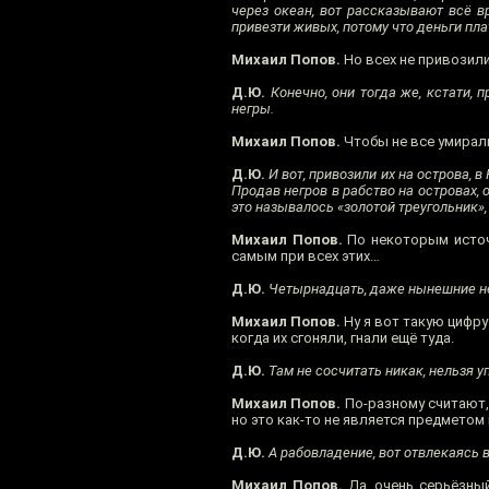
через океан, вот рассказывают всё в
привезти живых, потому что деньги пла
Михаил Попов.
Но всех не привозили
Д.Ю.
Конечно, они тогда же, кстати,
негры.
Михаил Попов.
Чтобы не все умирал
Д.Ю.
И вот, привозили их на острова, в
Продав негров в рабство на островах, о
это называлось «золотой треугольник», 
Михаил Попов.
По некоторым источн
самым при всех этих…
Д.Ю.
Четырнадцать, даже нынешние нег
Михаил Попов.
Ну я вот такую цифру
когда их сгоняли, гнали ещё туда.
Д.Ю.
Там не сосчитать никак, нельзя 
Михаил Попов.
По-разному считают, 
но это как-то не является предметом 
Д.Ю.
А рабовладение, вот отвлекаясь 
Михаил Попов.
Да, очень серьёзный