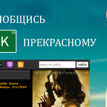
а40к
|
Книги
|
йлеры
|
Это ПЕАР
|