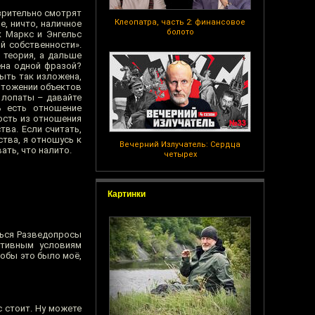
зрительно смотрят
Клеопатра, часть 2: финансовое
е, ничто, наличное
болото
к Маркс и Энгельс
й собственности».
 теория, а дальше
ена одной фразой?
быть так изложена,
чтожении объектов
ь лопаты – давайте
ь есть отношение
ость из отношения
тва. Если считать,
ства, я отношусь к
Вечерний Излучатель: Сердца
ать, что налито.
четырех
Картинки
ться Разведопросы
ктивным условиям
тобы это было моё,
с стоит. Ну можете