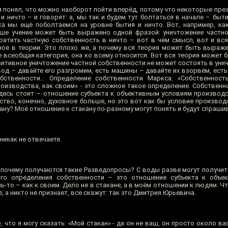
я понял, что можно наоборот пойти вперёд, потому что некоторые пре
и ничто – и говорят: а, мы так и будем тут болтаться в начале – быти
-ка мы ещё поболтаемся на уровне бытия и ничто. Вот, например, ка
ше учение может быть выражено одной фразой: уничтожение частно
ратить частную собственность в ничто – вот в чём смысл, вот и вся
ное в теории. Это плохо же, а почему вся теория может быть выраж
 всеобщая категория, она ко всему относится. Вот вся теория может 
зитивное уничтожение частной собственности не может состоять в уни
вод – давайте его разгромим, есть машины – давайте их взорвём, ест
обственности… Определение собственности Маркса: «Собственност
оизводства, как своим» - это сложное такое определение. Собственн
 здесь стоит – отношение субъекта к объективным условиям производс
дство, конечно, духовное больше, но это вот как бы условие производ
ану? Моё отношение к стакану по-разному могут понять и будут спрашив
никак не отвечаете.
а почему получаются такие Разведопросы? С воды разве могут получи
ого определения собственности – это отношение субъекта к объе
ль-то – как к своим. Дело не в стакане, а в моём отношении к людям. Ч
ё, а никто не признает, все скажут: так это Дмитрия Юрьевича.
, что я могу сказать: «Мой стакан» - да он не ваш, он просто около ва