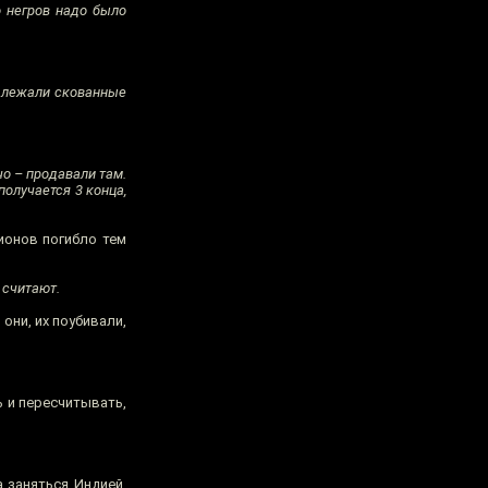
о негров надо было
х лежали скованные
чо – продавали там.
получается 3 конца,
ионов погибло тем
 считают.
они, их поубивали,
ь и пересчитывать,
 заняться Индией,