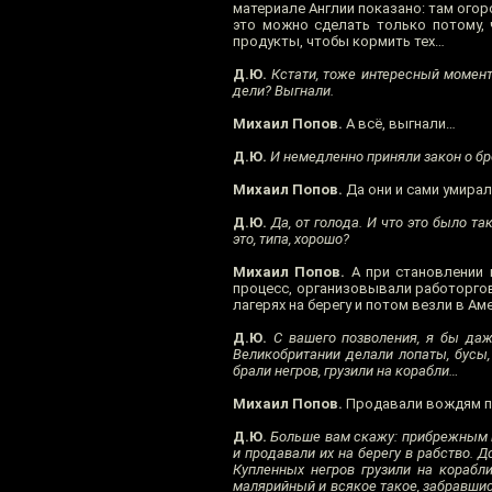
материале Англии показано: там ого
это можно сделать только потому, 
продукты, чтобы кормить тех…
Д.Ю.
Кстати, тоже интересный момент,
дели? Выгнали.
Михаил Попов.
А всё, выгнали…
Д.Ю.
И немедленно приняли закон о бр
Михаил Попов.
Да они и сами умирали
Д.Ю.
Да, от голода. И что это было т
это, типа, хорошо?
Михаил Попов.
А при становлении 
процесс, организовывали работоргов
лагерях на берегу и потом везли в Ам
Д.Ю.
С вашего позволения, я бы даже
Великобритании делали лопаты, бусы, 
брали негров, грузили на корабли…
Михаил Попов.
Продавали вождям пле
Д.Ю.
Больше вам скажу: прибрежным в
и продавали их на берегу в рабство. Д
Купленных негров грузили на корабли
малярийный и всякое такое, забравшис