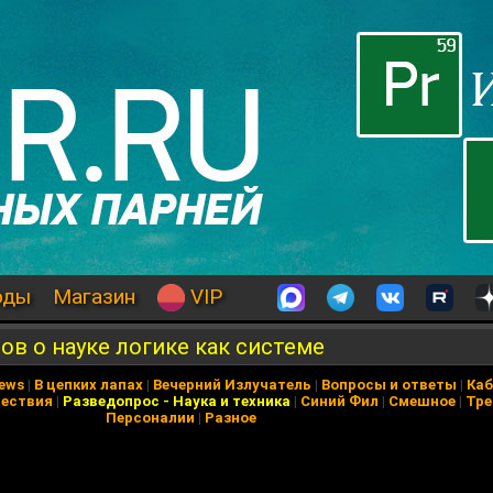
оды
Магазин
VIP
в о науке логике как системе
News
|
В цепких лапах
|
Вечерний Излучатель
|
Вопросы и ответы
|
Каб
ествия
|
Разведопрос
-
Наука и техника
|
Синий Фил
|
Смешное
|
Тре
Персоналии
|
Разное