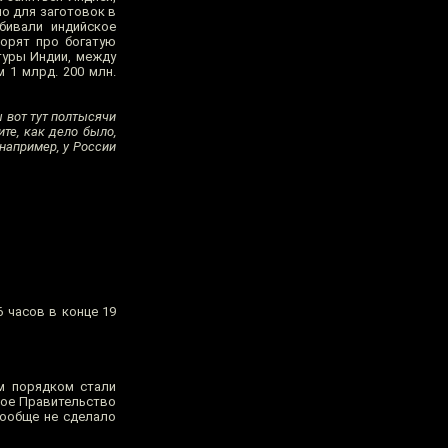
но для заготовок в
бивали индийское
ворят про богатую
туры Индии, между
 1 млрд. 200 млн.
ы вот тут полтысячи
те, как дело было,
 например, у России
6 часов в конце 19
м порядком стали
ное Правительство
вообще не сделало