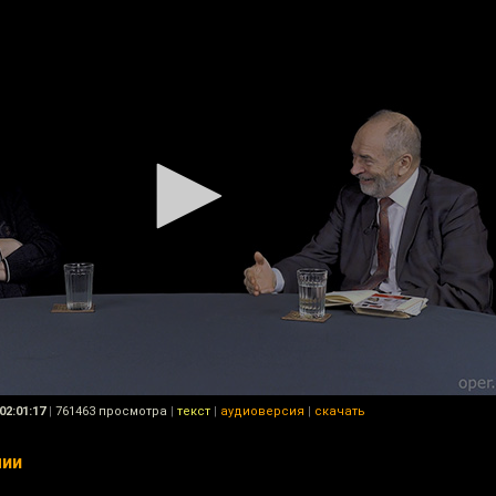
02:01:17
|
761463 просмотра
|
текст
|
аудиоверсия
|
скачать
мии