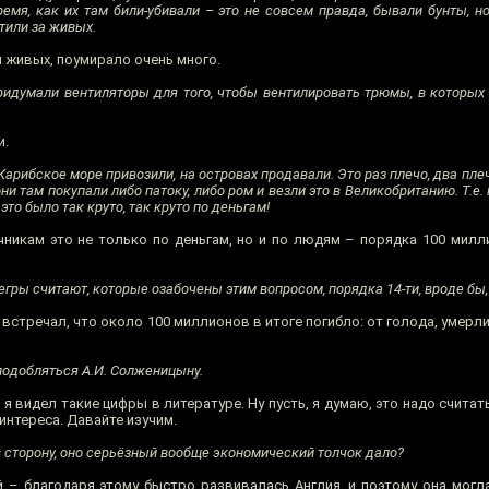
ремя, как их там били-убивали – это не совсем правда, бывали бунты, н
тили за живых.
 живых, поумирало очень много.
 придумали вентиляторы для того, чтобы вентилировать трюмы, в которы
и.
 Карибское море привозили, на островах продавали. Это раз плечо, два пле
ни там покупали либо патоку, либо ром и везли это в Великобританию. Т.е. 
это было так круто, так круто по деньгам!
икам это не только по деньгам, но и по людям – порядка 100 милл
ры считают, которые озабочены этим вопросом, порядка 14-ти, вроде бы,
 встречал, что около 100 миллионов в итоге погибло: от голода, умерли 
уподобляться А.И. Солженицыну.
я видел такие цифры в литературе. Ну пусть, я думаю, это надо считат
интереса. Давайте изучим.
в сторону, оно серьёзный вообще экономический толчок дало?
 – благодаря этому быстро развивалась Англия, и поэтому она могла