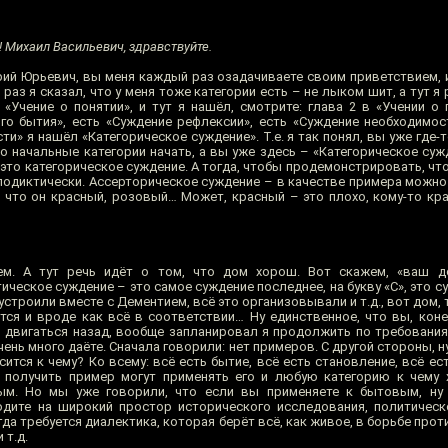
! Михаил Васильевич, здравствуйте.
ий Юрьевич, вы меня каждый раз озадачиваете своим приветствием, и 
раз я сказал, что у меня тоже категории есть – не лыком шит, а тут я 
 «Учение о понятии», и тут я нашёл, смотрите: глава 2 в «Учении о 
ого бытия», есть «Суждение рефлексии», есть «Суждение необходимос
ти» я нашёл «Категорическое суждение». Т.е. я так понял, вы уже где-
о начальные категории начать, а вы уже здесь – «Категорическое суж
 это категорическое суждение. А тогда, чтобы продемонстрировать, что
подиктически. Ассерторическое суждение – в качестве примера можно 
то что он красный, розовый… Может, красный – это плохо, кому-то кр
м. А тут речь идёт о том, что дом хорош. Вот скажем, «ваш 
ическое суждение – это самое суждение последнее, на букву «С», это су
т устроили вместе с Дементием, всё это организовывали и т.д., вот дом,
тся и вроде как всё в соответствии… Ну единственное, что вы, коне
 двигаться назад, вообще запланировал я продолжить по требования
ень много даёте. Сначала говорили: нет примеров. С другой стороны, н
сится к чему? Ко всему: всё есть бытие, всё есть становление, всё ес
 получить пример могут применять его и любую категорию к чему 
м. Но мы уже говорили, что если вы применяете к бытовым, ну 
дите на широкий простор исторического исследования, политическ
огда требуется диалектика, которая берёт всё, как живое, в борьбе про
 т.д.