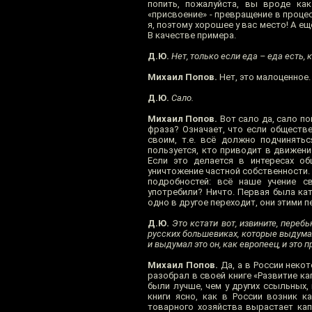
попить, пожалуйста, вы вроде как
«присвоение» - превращение в процес
я, поэтому хорошее у вас место! А е
В качестве примера.
Д.Ю.
Нет, только если еда – еда есть, к
Михаил Попов.
Нет, это малоценное.
Д.Ю.
Сало.
Михаил Попов.
Вот сало да, сало по
фраза? Означает, что если обществе
своим, т.е. всё должно подчинятьс
пользуется, кто приводит в движение
Если это делается в интересах об
уничтожение частной собственности. 
подробностей: всё наше учение с
употребили? Ничто. Первая была кат
одно в другое переходит, они этими 
Д.Ю.
Это кстати вот, извините, переб
русских большевиках, которые выдума
и выдумал это он, как европеец, и это
Михаил Попов.
Да, а в России некот
разобрал в своей книге «Развитие ка
были лучше, чем у других ссыльных,
книги ясно, как в России возник к
товарного хозяйства вырастает капи