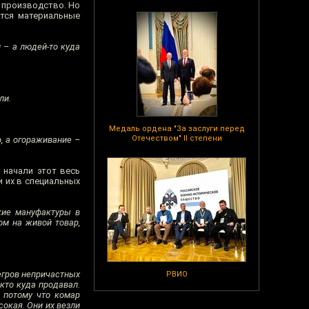
е производство. Но
ятся материальные
 – а людей-то куда
ли.
Медаль ордена "За заслуги перед
Отечеством" II степени
о, а огораживание –
 начали этот весь
 их в специальных
ские мануфактуры в
ом на живой товар,
егров непричастных
РВИО
 кто куда продавал.
, потому что комар
сокая. Они их везли