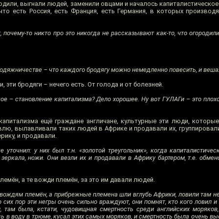
родили, выгнали людей, заменили овцами и началось капиталистическо
что есть Россия, есть Франция, есть Германия, в которых производ
 почему-то никто про это никогда не рассказывают как-то, что огородили
одяжничестве – что каждого бродягу можно немедленно повесить, и веша
, эти бродяги – нечего есть. От голода и от болезней.
акое – становление капитализма? Дело хорошее. Ну вот ГУЛАГи – это плох
капитализма ещё граждане англичане, культурные эти люди, которые
лю, вылавливали таких людей в Африке и продавали их, группировали
ерику, и продавали.
 уточнил: у них был т.н. «золотой треугольник», когда капиталистиче
зеркала, ножи. Они везли их и продавали в Африку бартером, т.е. обмен
мён, а те вожди племён, за это им давали людей.
ождям племён, а прибрежные племена шли вглубь Африки, ловили там н
о сих пор эти негры очень сильно враждуют, они помнят, кто кого ловил и
, там была, кстати, чудовищная смертность среди английских моряков
ь в воду в трюме, кусал этих самых моряков, и смертность была очень вы