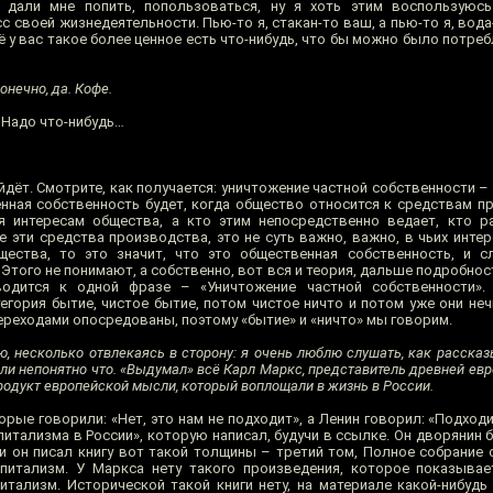
 дали мне попить, попользоваться, ну я хоть этим воспользуюсь
с своей жизнедеятельности. Пью-то я, стакан-то ваш, а пью-то я, вода
щё у вас такое более ценное есть что-нибудь, что бы можно было потреб
онечно, да. Кофе.
 Надо что-нибудь…
йдёт. Смотрите, как получается: уничтожение частной собственности – 
нная собственность будет, когда общество относится к средствам пр
я интересам общества, а кто этим непосредственно ведает, кто р
 эти средства производства, это не суть важно, важно, в чьих интер
щества, то это значит, что это общественная собственность, и с
Этого не понимают, а собственно, вот вся и теория, дальше подробност
водится к одной фразе – «Уничтожение частной собственности».
егория бытие, чистое бытие, потом чистое ничто и потом уже они неч
переходами опосредованы, поэтому «бытие» и «ничто» мы говорим.
ью, несколько отвлекаясь в сторону: я очень люблю слушать, как расска
ли непонятно что. «Выдумал» всё Карл Маркс, представитель древней евр
 продукт европейской мысли, который воплощали в жизнь в России.
орые говорили: «Нет, это нам не подходит», а Ленин говорил: «Подходит
питализма в России», которую написал, будучи в ссылке. Он дворянин б
 и он писал книгу вот такой толщины – третий том, Полное собрание 
апитализм. У Маркса нету такого произведения, которое показывае
тализм. Исторической такой книги нету, на материале какой-нибудь 