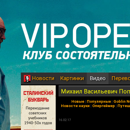
Картинки
Видео
Перев
Новости
Михаил Васильевич Попо
Новые
|
Популярные
|
Goblin 
Новости науки
|
Опергеймер
|
Путеш
16.02.17