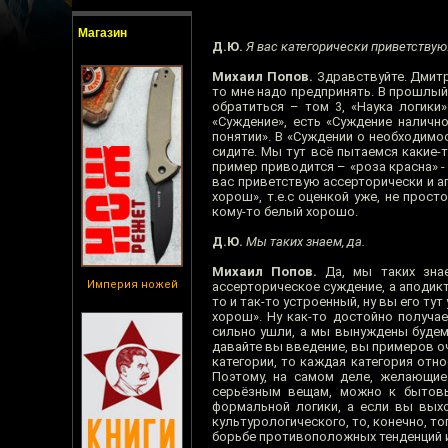
Магазин
Д.Ю.
Я вас категорически приветствую
Михаил Попов.
Здравствуйте. Дмитр
то мне надо предпринять. В прошлый 
обратиться – том 3, «Наука логики»
«Суждение», есть «Суждение наличн
понятии». В «Суждении о необходимос
сидите. Мы тут всё пытаемся какие-т
пример приводится – «роза красна» -
вас приветствую ассерторически и а
хорош», т.е.с оценкой уже, не прос
кому-то белый хорошо.
Д.Ю.
Мы таких знаем, да.
Михаил Попов.
Да, мы таких знае
Империя ножей
ассерторическое суждение, а аподикт
то и так-то устроенный, ну вы его ту
хорош». Ну как-то достойно получае
сильно ушли, а мы вынуждены будем
давайте вы введение, вы примеров оч
категории, то каждая категория отно
Поэтому, на самом деле, желающие
серьёзным вещам, можно к бытовы
формальной логики, а если вы выхо
культурологического, то, конечно, т
борьбе противоположных тенденций и