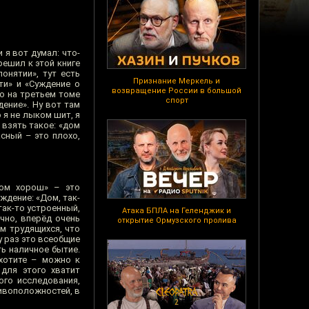
я вот думал: что-
решил к этой книге
понятии», тут есть
Признание Меркель и
ти» и «Суждение о
возвращение России в большой
то на третьем томе
спорт
дение». Ну вот там
 я не лыком шит, я
взять такое: «дом
асный – это плохо,
дом хорош» – это
ждение: «Дом, так-
 так-то устроенный,
Атака БПЛА на Геленджик и
чно, вперёд очень
открытие Ормузского пролива
м трудящихся, что
у раз это всеобщие
ть наличное бытие.
хотите – можно к
для этого хватит
ого исследования,
тивоположностей, в