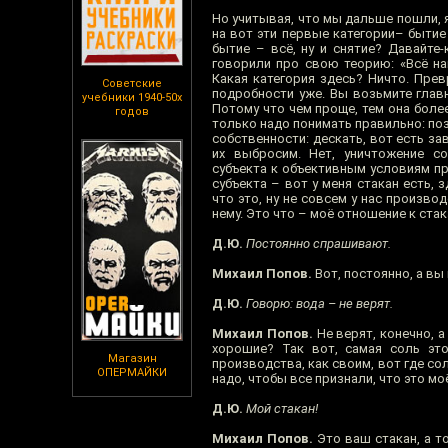
Но учитывая, что мы дальше пошли, 
на вот эти первые категории– бытие 
бытие – всё, ну и снятие? Давайте
говорили про свою теорию: «Всё на
Какая категория здесь? Ничто. Прев
Советские
подробности уже. Вы возьмите глав
учебники 1940-50х
Потому что чем проще, тем она более
годов
только надо понимать правильно: по
собственности: дескать, вот есть за
их выбросим. Нет, уничтожение с
субъекта к объективным условиям пр
субъекта – вот у меня стакан есть,
что это, ну не совсем у нас произво
нему. Это что – моё отношение к стак
Д.Ю.
Постоянно спрашивают.
Михаил Попов.
Вот, постоянно, а вы 
Д.Ю.
Говорю: вода – не верят.
Михаил Попов.
Не верят, конечно, 
хорошие? Так вот, самая соль эт
Магазин
производства, как своим, вот где со
ОПЕРМАЙКИ
надо, чтобы все признали, что это мо
Д.Ю.
Мой стакан!
Михаил Попов.
Это ваш стакан, а то