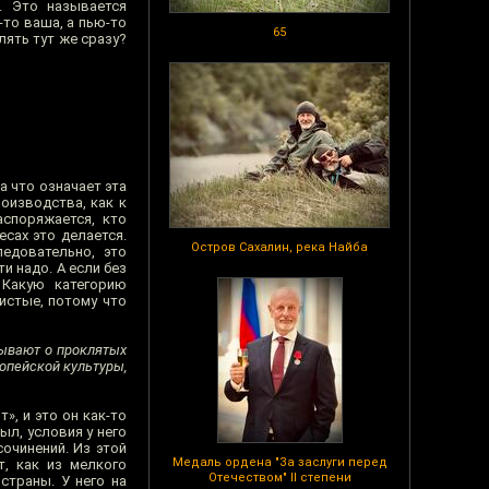
. Это называется
-то ваша, а пью-то
65
лять тут же сразу?
а что означает эта
оизводства, как к
аспоряжается, кто
есах это делается.
Остров Сахалин, река Найба
ледовательно, это
и надо. А если без
 Какую категорию
истые, потому что
зывают о проклятых
опейской культуры,
», и это он как-то
ыл, условия у него
сочинений. Из этой
Медаль ордена "За заслуги перед
т, как из мелкого
Отечеством" II степени
страны. У него на