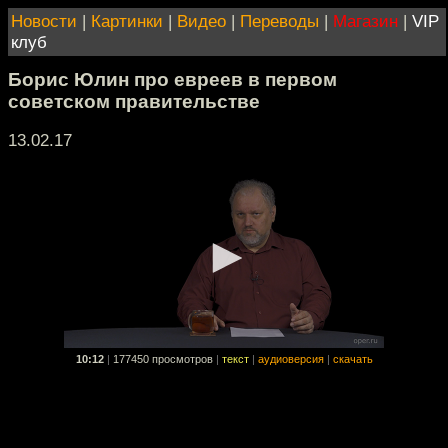
Новости
|
Картинки
|
Видео
|
Переводы
|
Магазин
|
VIP
клуб
Борис Юлин про евреев в первом
советском правительстве
13.02.17
10:12
|
177450 просмотров
|
текст
|
аудиоверсия
|
скачать