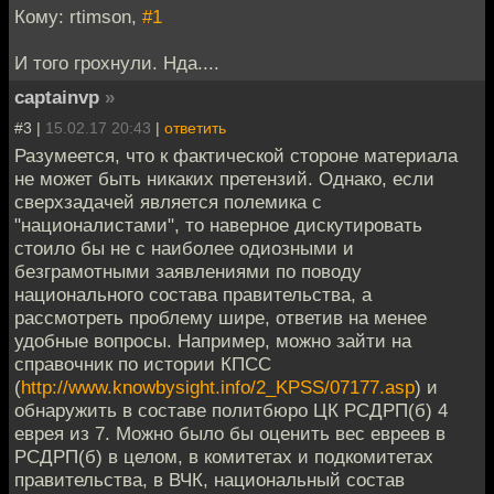
Кому: rtimson,
#1
И того грохнули. Нда....
captainvp
»
#3 |
15.02.17 20:43
|
ответить
Разумеется, что к фактической стороне материала
не может быть никаких претензий. Однако, если
сверхзадачей является полемика с
"националистами", то наверное дискутировать
стоило бы не с наиболее одиозными и
безграмотными заявлениями по поводу
национального состава правительства, а
рассмотреть проблему шире, ответив на менее
удобные вопросы. Например, можно зайти на
справочник по истории КПСС
(
http://www.knowbysight.info/2_KPSS/07177.asp
) и
обнаружить в составе политбюро ЦК РСДРП(б) 4
еврея из 7. Можно было бы оценить вес евреев в
РСДРП(б) в целом, в комитетах и подкомитетах
правительства, в ВЧК, национальный состав