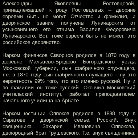
Александры Яковлевны Ростовцевой,
принадлежавшей к роду Ростовцевых – дворяне
евреями быть не могут. Отчество и фамилия, и
дворянское звание получены Луначарским от
усыновившего его отчима Василия Фёдоровича
Луначарского. Вот, тоже евреем быть не может, это
российское дворянство.
Нарком финансов Скворцов родился в 1870 году в
деревне Мальцево-Бродово Богородского уезда
Московской губернии, сын фабричного служащего,
т.е. в 1870 году сын фабричного служащего – ну это
вероятность 99% того, что это именно русский. Ну и
по фамилии он тоже русский. Окончил Московский
учительский институт, работал преподавателем
начального училища на Арбате.
Нарком юстиции Оппоков родился в 1888 году в
Саратове в дворянской семье. Русский. Внук
священника Захария Ивановича Оппокова,
двоюродный брат Грушевского. Т.е. внук священника,