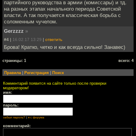
партийного руководства в армии (комиссары) и тд.
на разных этапах начального периода Советской
власти. А так получается классическая борьба с
соломенным чучелом.
Gerzzzz
»
#4 |
16.02.17 13:29
|
ответить
Брова! Кратко, четко и как всегда сильно! Занавес)
cтраницы: 1
всего: 4
Правила
|
Регистрация
|
Поиск
Комментарий появится на сайте только после проверки
модератором!
имя:
пароль:
забыл пароль?
|
я с форума
комментарий: