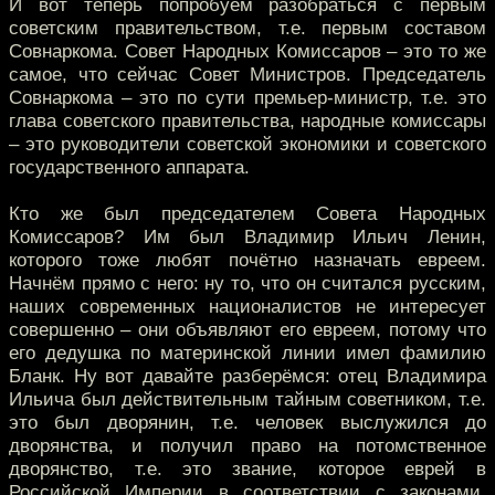
И вот теперь попробуем разобраться с первым
советским правительством, т.е. первым составом
Совнаркома. Совет Народных Комиссаров – это то же
самое, что сейчас Совет Министров. Председатель
Совнаркома – это по сути премьер-министр, т.е. это
глава советского правительства, народные комиссары
– это руководители советской экономики и советского
государственного аппарата.
Кто же был председателем Совета Народных
Комиссаров? Им был Владимир Ильич Ленин,
которого тоже любят почётно назначать евреем.
Начнём прямо с него: ну то, что он считался русским,
наших современных националистов не интересует
совершенно – они объявляют его евреем, потому что
его дедушка по материнской линии имел фамилию
Бланк. Ну вот давайте разберёмся: отец Владимира
Ильича был действительным тайным советником, т.е.
это был дворянин, т.е. человек выслужился до
дворянства, и получил право на потомственное
дворянство, т.е. это звание, которое еврей в
Российской Империи в соответствии с законами,