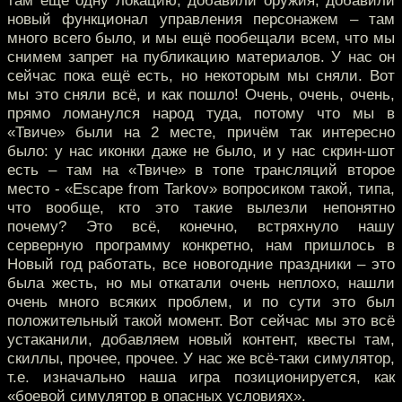
там ещё одну локацию, добавили оружия, добавили
новый функционал управления персонажем – там
много всего было, и мы ещё пообещали всем, что мы
снимем запрет на публикацию материалов. У нас он
сейчас пока ещё есть, но некоторым мы сняли. Вот
мы это сняли всё, и как пошло! Очень, очень, очень,
прямо ломанулся народ туда, потому что мы в
«Твиче» были на 2 месте, причём так интересно
было: у нас иконки даже не было, и у нас скрин-шот
есть – там на «Твиче» в топе трансляций второе
место - «Escape from Tarkov» вопросиком такой, типа,
что вообще, кто это такие вылезли непонятно
почему? Это всё, конечно, встряхнуло нашу
серверную программу конкретно, нам пришлось в
Новый год работать, все новогодние праздники – это
была жесть, но мы откатали очень неплохо, нашли
очень много всяких проблем, и по сути это был
положительный такой момент. Вот сейчас мы это всё
устаканили, добавляем новый контент, квесты там,
скиллы, прочее, прочее. У нас же всё-таки симулятор,
т.е. изначально наша игра позиционируется, как
«боевой симулятор в опасных условиях».