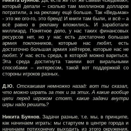
Никита Буянов.
Да, есть же тот же самый «Ведьмак»,
который делали – сколько там миллионов долларов
потратили, а на рекламу ещё больше. Так «Ведьмак»
- это же ого-го, это бренд! И книги там были, и всё – а
всё равно в рекламу вложились. И заработали
миллиард. Понятное дело, у нас таких финансовых
ресурсов нет, но у нас есть достаточно большая
армия поклонников, которые нас любят, есть
достаточно большая армия хейтеров, которые нас не
любят. У нас есть среда, в которой можно вариться.
Эта среда достигнута такими вот виральными
способами – интересом, такой вот поддержкой со
стороны игроков разных.
Д.Ю.
Отскакивая немножко назад: вот ты сказал,
что можно играть за тех и за этих. А какие вообще
цели перед игроком стоят, какие задачи внутри
игры надо решить?
Никита Буянов.
Задачи разные, т.е. мы, в принципе,
как начинаем играть: мы стартуем в центре города и
начинаем потихонечку выходить из этого окружения,