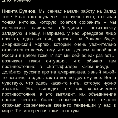
Д.Ю.
Конечно.
Никита Буянов.
Мы сейчас начали работу на Запад
тоже. У нас так получается, это очень круто, это такая
тонкая ниточка, которую хочется сохранить – мы
идеологию начинаем объединять потихонечку
западную и нашу. Например, у нас брендовое лицо
проекта, одно из лиц проекта, на Западе будет
американский морпех, который очень уважительно
относится ко всему тому, что мы делаем, и вообще к
России в целом тоже. И вот мы сейчас как раз вот…
возникает такая ситуация, что обычно там
противостояние в «Баттлфилде» каком-нибудь –
долбятся русские против американцев, явный какой-
то негатив, а здесь как-то вот по-другому всё. Вот я
чувствую, что здесь какая-то нить, которую нужно
хватать. Это выглядит не как классическое
противостояние, а это выглядит, как объединение
против чего-то более серьёзного, что отчасти
отражает современные какие-то тенденции у нас в
мире. Т.е. интересная какая-то штука.