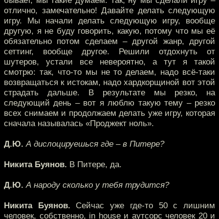
бывает, мы такие думаем: так, ну мы сделали игру –
отлично, замечательно! Давайте делать следующую
игру. Мы начали делать следующую игру, вообще
другую, я не буду говорить, какую, потому что мы её
обязательно потом сделаем – другой жанр, другой
сеттинг, вообще другое. Решили отдохнуть от
шутеров, устали все невероятно, а тут я такой
смотрю: так, что-то мы не то делаем, надо всё-таки
возвращаться к истокам, надо хардкорщиной вот этой
страдать дальше. В результате мы резко, на
следующий день – вот я люблю такую тему – резко
всех снимаем и продолжаем делать уже игру, которая
сначала называлась «Проджект ноль».
Д.Ю.
А дислоцируешься где – в Питере?
Никита Буянов.
В Питере, да.
Д.Ю.
А народу сколько у тебя трудится?
Никита Буянов.
Сейчас уже где-то 50 с лишним
человек, собственно, in house и аутсорс человек 20 и