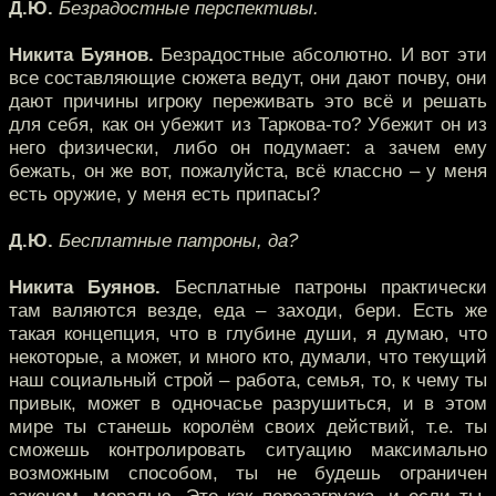
Д.Ю.
Безрадостные перспективы.
Никита Буянов.
Безрадостные абсолютно. И вот эти
все составляющие сюжета ведут, они дают почву, они
дают причины игроку переживать это всё и решать
для себя, как он убежит из Таркова-то? Убежит он из
него физически, либо он подумает: а зачем ему
бежать, он же вот, пожалуйста, всё классно – у меня
есть оружие, у меня есть припасы?
Д.Ю.
Бесплатные патроны, да?
Никита Буянов.
Бесплатные патроны практически
там валяются везде, еда – заходи, бери. Есть же
такая концепция, что в глубине души, я думаю, что
некоторые, а может, и много кто, думали, что текущий
наш социальный строй – работа, семья, то, к чему ты
привык, может в одночасье разрушиться, и в этом
мире ты станешь королём своих действий, т.е. ты
сможешь контролировать ситуацию максимально
возможным способом, ты не будешь ограничен