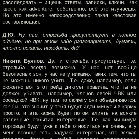
расследовать – ищешь ответы, записки, ключи. Как
квест, как аdventure, собственно, всё это изучаешь.
Но это именно непосредственно такая квестовая
составляющая.
Д.Ю.
Ну т.е. стрельба присутствует в полном
объёме, но при этом надо разговаривать, думать,
что-то искать, находить, да?
Никита Буянов.
Да, и стрельба присутствует, т.е.
стрельба всегда возможна. У нас нет вообще
безопасных зон, у нас нету никаких таких тем, что ты
не можешь никого убить. Т.е. даже, например, если
сюжетно вот этот рейд диктует правила, что ты не
должен убивать, например, членов своей ЧВК или
соседской ЧВК, ну там по сюжету они объединяются,
как бы, это значит, у тебя будут идти минусы в карму
просто, и эта карма будет потом влиять на всякие
различные события интересные. Т.е. как минимум
торговцы будут уже к тебе относиться не очень, а у
меня вообще есть задумка интересная, что всякая