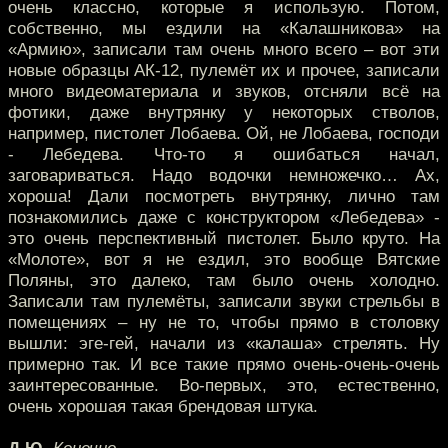
очень классно, которые я использую. Потом,
собственно, мы ездили на «Калашникова» на
«Армию», записали там очень много всего – вот эти
новые образцы АК-12, пулемёт их и прочее, записали
много видеоматериала и звуков, отсняли всё на
фотики, даже внутрянку у некоторых стволов,
например, пистолет Лобаева. Ой, не Лобаева, господи
- Лебедева. Что-то я ошибаться начал,
заговариваться. Надо водочки немножечко… Ах,
хороша! Дали посмотреть внутрянку, лично там
познакомились даже с конструктором «Лебедева» -
это очень перспективный пистолет. Было круто. На
«Молоте», вот я не ездил, это вообще Вятские
Поляны, это далеко, там было очень холодно.
Записали там пулемёты, записали звуки стрельбы в
помещениях – ну не то, чтобы прямо в столовку
вышли: эге-гей, начали из «калаша» стрелять. Ну
примерно так. И все такие прямо очень-очень-очень
заинтересованные. Во-первых, это, естественно,
очень хорошая такая брендовая штука.