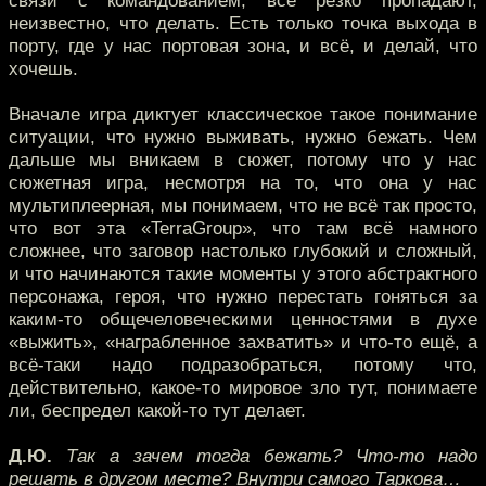
связи с командованием, все резко пропадают,
неизвестно, что делать. Есть только точка выхода в
порту, где у нас портовая зона, и всё, и делай, что
хочешь.
Вначале игра диктует классическое такое понимание
ситуации, что нужно выживать, нужно бежать. Чем
дальше мы вникаем в сюжет, потому что у нас
сюжетная игра, несмотря на то, что она у нас
мультиплеерная, мы понимаем, что не всё так просто,
что вот эта «TerraGroup», что там всё намного
сложнее, что заговор настолько глубокий и сложный,
и что начинаются такие моменты у этого абстрактного
персонажа, героя, что нужно перестать гоняться за
каким-то общечеловеческими ценностями в духе
«выжить», «награбленное захватить» и что-то ещё, а
всё-таки надо подразобраться, потому что,
действительно, какое-то мировое зло тут, понимаете
ли, беспредел какой-то тут делает.
Д.Ю.
Так а зачем тогда бежать? Что-то надо
решать в другом месте? Внутри самого Таркова…