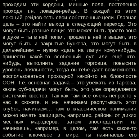
проходим эти кордоны, минные поля, постепенно
проходя т.н. локации-рейды. В каждой из этих
локаций-рейдов есть свои собственные цели. Главная
цель – это найти выход в следующий переход. Это
могут быть разные вещи: это может быть просто зона
в духе – ты в неё попал, прошёл в неё и вышел, это
могут быть и закрытые бункера, это могут быть в
дальнейшем – нужно «дать на лапу» кому-нибудь,
принести какой-то особенный лут или ещё что-
нибудь, выполнить задание торговца, повысить
уровень лояльности, тогда он тебе даст возможность
воспользоваться проходной какой-то на блок-посте
ООН. Т.е. основная задача – это убежать из Таркова,
какие суб-задачи могут быть, это уже определяется
системой квестов. Так как там всё очень непросто у
нас в сюжете, и мы начинаем распутывать этот
клубок, начинаем… там в классическом понимании
можно начать защищать, например, районы от диких
местных мародёров, затем впоследствии ты
начинаешь, например, в целом, там есть какое-то
событие ключевое в мире, ты начинаешь его