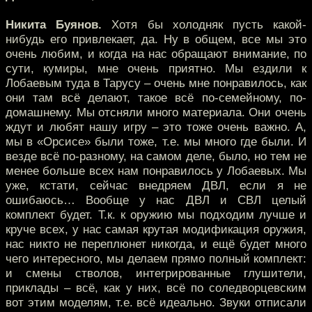
Никита Буянов.
Хотя бы холодняк пусть какой-
нибудь его привлекает, да. Ну в общем, все мы это
очень любим, и когда на нас обращают внимание, по
сути, кумиры, мне очень приятно. Мы ездили к
Лобаевым туда в Тарусу – очень мне понравилось, как
они там всё делают, такое всё по-семейному, по-
домашнему. Мы отсняли много материала. Они очень
ждут и любят нашу игру – это тоже очень важно. А,
мы в «Орсисе» были тоже, т.е. мы много где были. И
везде всё по-разному, на самом деле, было, но тем не
менее больше всех нам понравилось у Лобаевых. Мы
уже, кстати, сейчас внедряем ДВЛ, если я не
ошибаюсь… Вообще у нас ДВЛ и СВЛ целый
комплект будет. Т.к. к оружию мы подходим лучше и
круче всех, у нас самая крутая модификация оружия,
нас никто не переплюнет никогда, и ещё будет много
чего интересного, мы делаем прямо полный комплект:
и смены стволов, интегрированные глушители,
приклады – всё, как у них, всё по соледворцевским
вот этим моделям, т.е. всё идеально. Звуки отписали