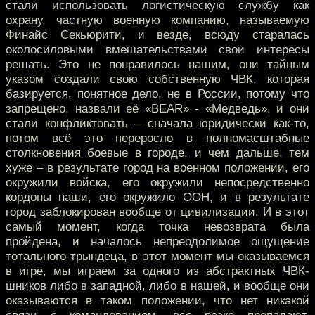
стали использовать логистическую службу как
охрану, частную военную компанию, называемую
Финайс Секьюрити, и везде, всюду старалась
околосиловыми вмешательствами свои интересы
решать. Это не понравилось нашим, они тайным
указом создали свою собственную ЧВК, которая
базируется, понятное дело, не в России, потому что
запрещено, назвали её «BEAR» - «Медведь», и они
стали конфликтовать – сначала юридически как-то,
потом всё это переросло в полномасштабные
столкновения боевые в городе, и чем дальше, тем
хуже – в результате город на военном положении, его
окружили войска, его окружили непосредственно
кордоны наши, его окружило ООН, и в результате
город заблокирован вообще от цивилизации. И в этот
самый момент, когда точка невозврата была
пройдена, и началось непреодолимое ощущение
тотального трындеца, в этот момент мы оказываемся
в игре, мы играем за одного из абстрактных ЧВК-
шников либо в западной, либо в нашей, и вообще они
оказываются в таком положении, что нет никакой