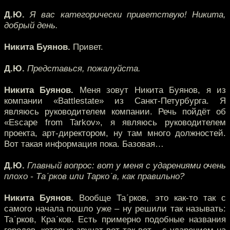
Д.Ю.
Я вас категорически приветствую! Никита,
добрый день.
Никита Буянов.
Привет.
Д.Ю.
Представься, пожалуйста.
Никита Буянов.
Меня зовут Никита Буянов, я из
компании «Battlestate» из Санкт-Петурбурга. Я
являюсь руководителем компании. Речь пойдёт об
«Escape from Tarkov», я являюсь руководителем
проекта, арт-директором, ну там много должностей.
Вот такая информация пока. Базовая…
Д.Ю.
Главный вопрос: вот у меня с ударениями очень
плохо - Та´рков или Тарко´в, как правильно?
Никита Буянов.
Вообще Та´рков, это как-то так с
самого начала пошло уже – ну решили так называть:
Та´рков, Кра´ков. Есть примерно подобные названия