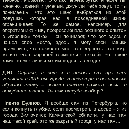
законом, моралью. Это как перезагрузка, и если ты,
конечно, ловкий и умелый, джунгли тебя зовут, то ты
понимаешь, что это шанс выбраться из этой
ловушки, которая нас в повседневной жизни
ограничивает. То же самое, например, для
оперативника ЧВК, профессионала-военного с опытом
в «горячих» точках – он понимает, что вот здесь я
нашёл своё место, здесь я могу свои навыки
применить, что позволит мне этот вершить этот мир,
менять его с хорошей точки или с плохой. Вот такие
какие-то мысли мы хотим поднять в людях.
Д.Ю.
Слушай, а вот я в первый раз про игру
услышал в 2015-ом. Вроде за индустрией некоторым
образом слежу – проект такого размаха прыг, и
откуда-то взялся. Ты сам откуда вообще?
Никита Буянов.
Я вообще сам из Петербурга, но
если копнуть глубже, если посмотреть в досье – я из
города Вилючинск Камчатской области, у нас там
наш такой край, это же закрытый город, у нас там…