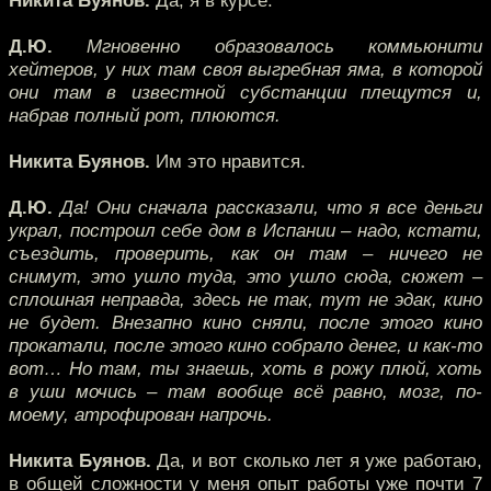
Никита Буянов.
Да, я в курсе.
Д.Ю.
Мгновенно образовалось коммьюнити
хейтеров, у них там своя выгребная яма, в которой
они там в известной субстанции плещутся и,
набрав полный рот, плюются.
Никита Буянов.
Им это нравится.
Д.Ю.
Да! Они сначала рассказали, что я все деньги
украл, построил себе дом в Испании – надо, кстати,
съездить, проверить, как он там – ничего не
снимут, это ушло туда, это ушло сюда, сюжет –
сплошная неправда, здесь не так, тут не эдак, кино
не будет. Внезапно кино сняли, после этого кино
прокатали, после этого кино собрало денег, и как-то
вот… Но там, ты знаешь, хоть в рожу плюй, хоть
в уши мочись – там вообще всё равно, мозг, по-
моему, атрофирован напрочь.
Никита Буянов.
Да, и вот сколько лет я уже работаю,
в общей сложности у меня опыт работы уже почти 7