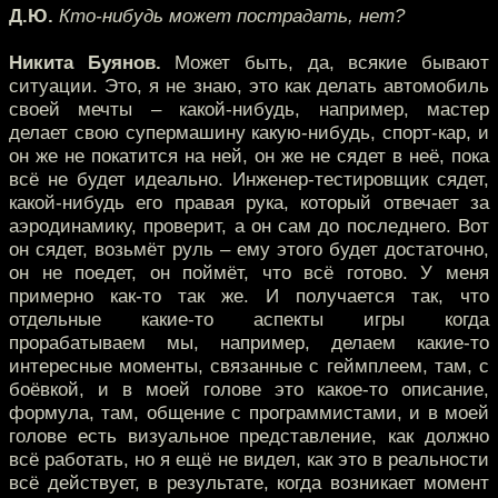
Д.Ю.
Кто-нибудь может пострадать, нет?
Никита Буянов.
Может быть, да, всякие бывают
ситуации. Это, я не знаю, это как делать автомобиль
своей мечты – какой-нибудь, например, мастер
делает свою супермашину какую-нибудь, спорт-кар, и
он же не покатится на ней, он же не сядет в неё, пока
всё не будет идеально. Инженер-тестировщик сядет,
какой-нибудь его правая рука, который отвечает за
аэродинамику, проверит, а он сам до последнего. Вот
он сядет, возьмёт руль – ему этого будет достаточно,
он не поедет, он поймёт, что всё готово. У меня
примерно как-то так же. И получается так, что
отдельные какие-то аспекты игры когда
прорабатываем мы, например, делаем какие-то
интересные моменты, связанные с геймплеем, там, с
боёвкой, и в моей голове это какое-то описание,
формула, там, общение с программистами, и в моей
голове есть визуальное представление, как должно
всё работать, но я ещё не видел, как это в реальности
всё действует, в результате, когда возникает момент