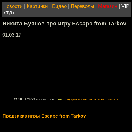
Новости
|
Картинки
|
Видео
|
Переводы
|
Магазин
|
VIP
клуб
Никита Буянов про игру Escape from Tarkov
01.03.17
42:16
|
173229 просмотров
|
текст
|
аудиоверсия
|
вконтакте
|
скачать
Предзаказ игры Escape from Tarkov