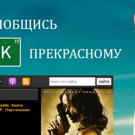
а40к
|
Книги
|
АР
|
Персоналии
|