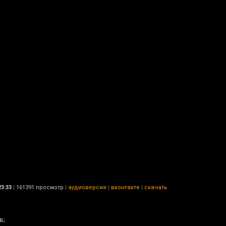
23:33
|
161391 просмотр
|
аудиоверсия
|
вконтакте
|
скачать
в;