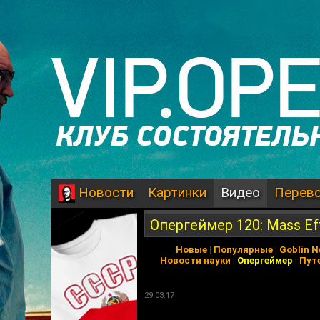
Картинки
Видео
Перев
Новости
Опергеймер 120: Mass Ef
Новые
|
Популярные
|
Goblin 
Новости науки
|
Опергеймер
|
Пут
29.03.17