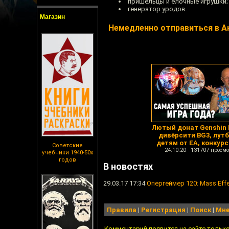
пришельцы и ёлочные игрушки;
генератор уродов.
Магазин
Немедленно отправиться в 
Лютый донат Genshin 
дивёрсити BG3, лут
детям от EA, конкурс
Советские
24.10.20 131707 просмо
учебники 1940-50х
годов
В новостях
29.03.17 17:34
Опергеймер 120: Mass Eff
Правила
|
Регистрация
|
Поиск
|
Мне
Комментарий появится на сайте тольк