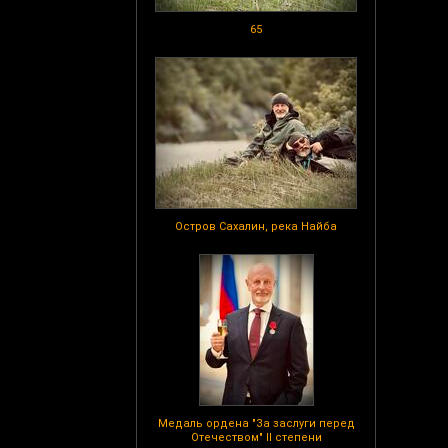
65
Остров Сахалин, река Найба
Медаль ордена "За заслуги перед
Отечеством" II степени