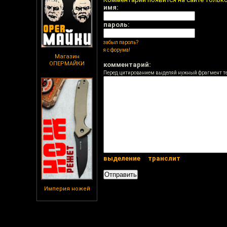
имя:
пароль:
забыл пароль?
я с форума!
Магазин
ОПЕРМАЙКИ
комментарий:
Перед цитированием выделяй нужный фрагмент т
выделение
транслит
Империя ножей