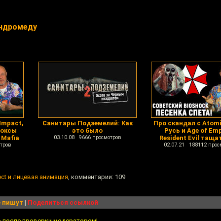
Андромеду
Impact,
Санитары Подземелий: Как
Про скандал с Atomi
боксы
это было
Русь и Age of Emp
 Mafia
03.10.08 9666 просмотров
Resident Evil таща
тров
02.07.21 188112 прос
ect и лицевая анимация
, комментарии: 109
 пишут
|
Поделиться ссылкой
о после проверки модератором!