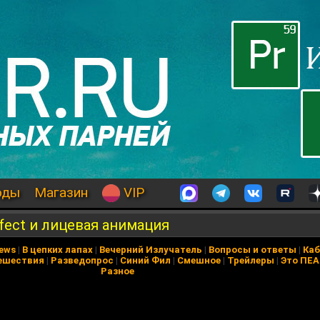
оды
Магазин
VIP
fect и лицевая анимация
News
|
В цепких лапах
|
Вечерний Излучатель
|
Вопросы и ответы
|
Каб
ешествия
|
Разведопрос
|
Синий Фил
|
Смешное
|
Трейлеры
|
Это ПЕ
Разное