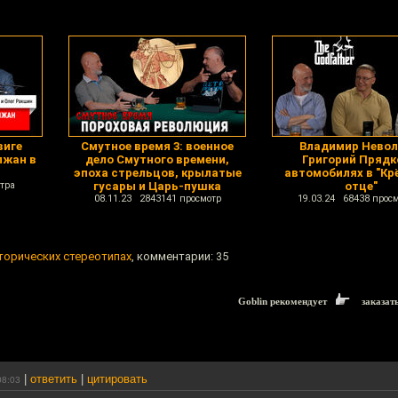
виге
Смутное время 3: военное
Владимир Невол
лжан в
дело Смутного времени,
Григорий Прядк
эпоха стрельцов, крылатые
автомобилях в "Кр
тра
гусары и Царь-пушка
отце"
08.11.23 2843141 просмотр
19.03.24 68438 прос
торических стереотипах
, комментарии: 35
Goblin рекомендует
заказат
|
ответить
|
цитировать
08:03