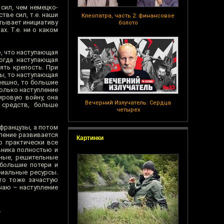
сил, чем немецко-
ве сил, т.е. наши
Клеопатра, часть 2: финансовое
атывает инициативу
болото
х. Т.е. ни о каком
о, что наступающая
когда наступающая
ять крепость. При
ты, то наступающая
спешно, то большие
только наступление
ировую войну, она
Вечерний Излучатель: Сердца
 средств, больше
четырех
 французы, а потом
ление развивается
Картинки
о практически все
вника полностью и
чные, решительные
 большие потери и
риальные ресурсы.
то тоже зачастую
чаю – наступление
.