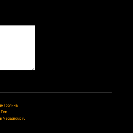
де Гоблина
тРес
в Megagroup.ru