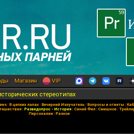
оды
Магазин
VIP
исторических стереотипах
News
|
В цепких лапах
|
Вечерний Излучатель
|
Вопросы и ответы
|
Каб
тешествия
|
Разведопрос
-
История
|
Синий Фил
|
Смешное
|
Трейле
Персоналии
|
Разное