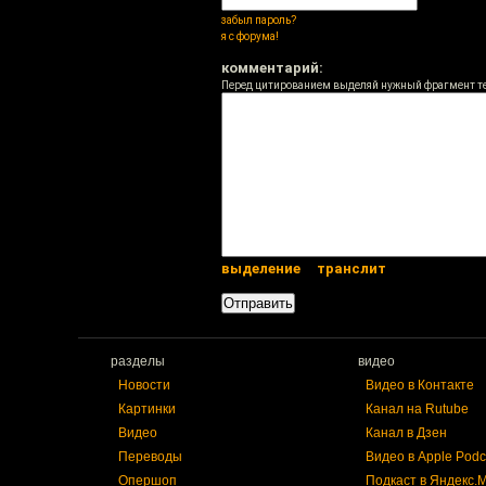
забыл пароль?
я с форума!
комментарий:
Перед цитированием выделяй нужный фрагмент т
выделение
транслит
разделы
видео
Новости
Видео в Контакте
Картинки
Канал на Rutube
Видео
Канал в Дзен
Переводы
Видео в Apple Podc
Опершоп
Подкаст в Яндекс.