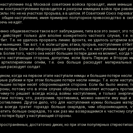
рнаступление под Москвой советские войска проводят, имея меньше 
м контрнаступление проводится и разгром немецких войск при равенст
силы. Но не на участках прорыва, а в целом. И Советский Союз перехв
в общее наступление, имея примерно полуторное превосходство в сила
ечь не идёт.
менно общеизвестное такое вот заблуждение, типа все это знают, это т
 действует только для вполне конкретного частного случая, т.е. 
тбит. Т.е. не удалось прорвать линию фронта, не удалось штурмом вз
 и нынешних. Так вот, т.е. если штурм, атака, прорыв, наступление отби
 потери. Если же оборону удаётся прорвать, т.е. наступление идёт у
 Более того, часто она несёт большие потери даже на момент, когда 
что наступающая сторона, допустим, если брать Первую и Вторую м
 артиллерийским огнём, т.е. она больше расходует материальных
ьше расходует солдат.
еном, когда на первом этапе наступали немцы и большие потери несли
ные рубежи и при этом большие потери несли немцы. Т.е. если наступ
ольшие потери несёт обороняющаяся сторона. Если бы было иначе, т
роны, потому что в этом случае оборона позволяет истощить проти
чему-то решает всегда исход войны наступление, и только энерги
 таки потому, что, разгромив противника, можно нанести ему ещё и
отивление. Другое дело, что для наступления нужны большие мате
на всегда тратит гораздо больше снарядов, чем обороняющаяся, ч
ратить больше снарядов, то как раз мы возвращаемся к частному слу
е потери будут у наступающей стороны.
спространённых, достаточно диких, но при этом популярных стереотипах