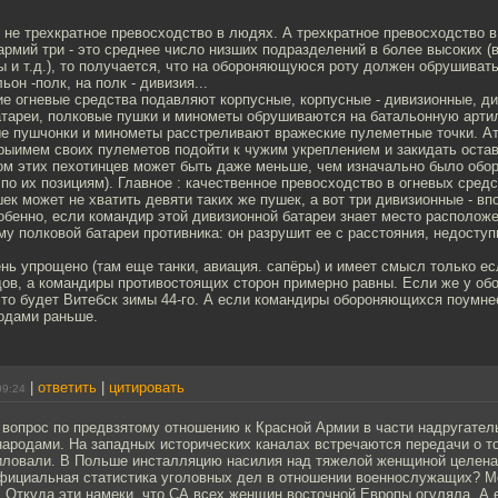
не трехкратное превосходство в людях. А трехкратное превосходство в 
рмий три - это среднее число низших подразделений в более высоких (в 
ы и т.д.), то получается, что на обороняющуюся роту должен обрушива
ьон -полк, на полк - дивизия...
ие огневые средства подавляют корпусные, корпусные - дивизионные, д
атареи, полковые пушки и минометы обрушиваются на батальонную арти
ые пушчонки и минометы расстреливают вражеские пулеметные точки. А
крыимем своих пулеметов подойти к чужим укреплением и закидать оста
том этих пехотинцев может быть даже меньше, чем изначально было обо
по их позициям). Главное : качественное превосходство в огневых средст
ек может не хватить девяти таких же пушек, а вот три дивизионные - в
обенно, если командир этой дивизионной батареи знает место располож
у полковой батареи противника: он разрушит ее с расстояния, недоступ
нь упрощено (там еще танки, авиация. сапёры) и имеет смысл только ес
дов, а командиры противостоящих сторон примерно равны. Если же у о
то будет Витебск зимы 44-го. А если командиры обороняющихся поумнее
одами раньше.
|
ответить
|
цитировать
09:24
 вопрос по предвзятому отношению к Красной Армии в части надругател
ародами. На западных исторических каналах встречаются передачи о то
иловали. В Польше инсталляцию насилия над тяжелой женщиной целена
официальная статистика уголовных дел в отношении военнослужащих? М
 Откуда эти намеки, что СА всех женщин восточной Европы огуляла. А 