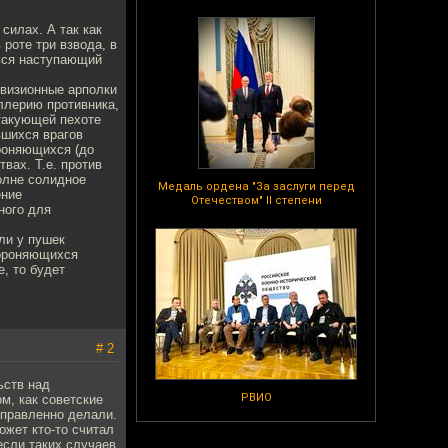
силах. А так как
роте три взвода, в
ться наступающий
ивизионные арполки
ллерию противника,
такующей пехоте
вшихся врагов
роняющихся (до
вах. Т.е. против
полне солидное
Медаль ордена "За заслуги перед
ение
Отечеством" II степени
ного для
ли у пушек
бороняющихся
, то будет
# 2
ьств над
РВИО
м, как советские
правленно делали.
ожет кто-то считал
если таких случаев