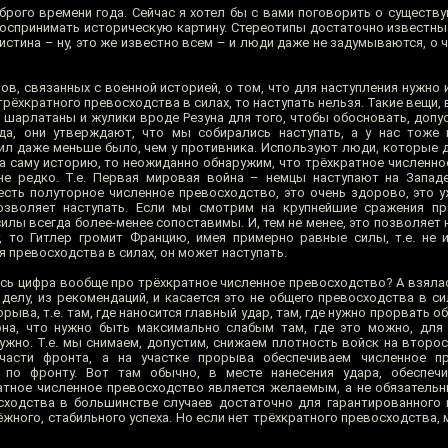
рого времени года. Сейчас я хотел бы с вами поговорить о существу
спринимать историческую картину. Стереотипы достаточно известные
 истина – ну, это же известно всем – и люди даже не задумываются, о ч
ов, связанных с военной историей, о том, что для наступления нужно
 трёхкратного превосходства в силах, то наступать нельзя. Такие вещи, 
шарлатаны и жулики вроде Резуна для того, чтобы обосновать, допус
вда, они утверждают, что мы собирались наступать, а у нас тоже
сил даже меньше было, чем у противника. Используют люди, которые 
а саму историю, то неожиданно обнаружим, что трёхкратное численно
е редко. Т.е. Первая мировая война – немцы наступают на Западе
 есть полуторное численное превосходство, это очень здорово, это 
озволяет наступать. Если мы смотрим на крупнейшие сражения пр
илы всегда более-менее сопоставимы. И, тем не менее, это позволяет 
 то Гитлер громит Францию, имея примерно равные силы, т.е. не 
 превосходства в силах, он может наступать.
ась цифра вообще про трёхкратное численное превосходство? А взялас
делу, из рекомендаций, и касается это не общего превосходства в си
рыва, т.е. там, где наносится главный удар, там, где нужно прорвать о
она, что нужно быть максимально слабым там, где это можно, для
ужно. Т.е. мы снимаем, допустим, снижаем плотность войск на второс
части фронта, а на участке прорыва обеспечиваем численное пре
 по фронту. Вот там обычно, в месте нанесения удара, обеспечи
тное численное превосходство является желаемым, а не обязательным
осходства в большинстве случаев достаточно для гарантированног
дёжного, стабильного успеха. Но если нет трёхкратного превосходства,