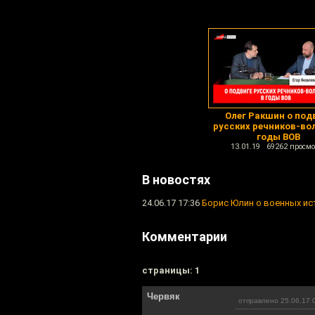
Олег Ракшин о под
русских речников-во
годы ВОВ
13.01.19 69262 просмо
В новостях
24.06.17 17:36
Борис Юлин о военных ис
Комментарии
cтраницы: 1
Червяк
отправлено 25.06.17 