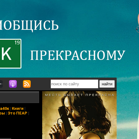
а40к
|
Книги
|
ры
|
Это ПЕАР
|