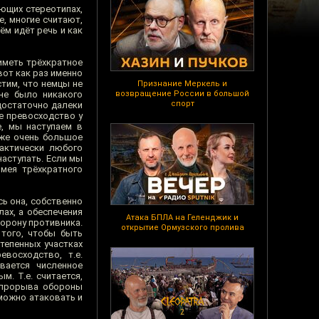
ющих стереотипах,
, многие считают,
ём идёт речь и как
 иметь трёхкратное
вот как раз именно
тим, что немцы не
Признание Меркель и
 не было никакого
возвращение России в большой
спорт
достаточно далеки
е превосходство у
, мы наступаем в
уже очень большое
актически любого
наступать. Если мы
имея трёхкратного
ь она, собственно
лах, а обеспечения
Атака БПЛА на Геленджик и
борону противника.
открытие Ормузского пролива
 того, чтобы быть
тепенных участках
восходство, т.е.
вается численное
. Т.е. считается,
о прорыва обороны
 можно атаковать и