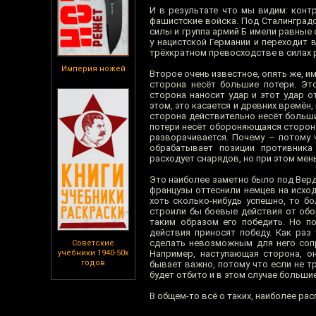
И в результате что мы видим: конт
фашистские войска. Под Сталинградо
силы и группа армий Б имели равные 
у нацистской Германии и переходит 
трёхкратном превосходстве в силах р
Империя ножей
Второе очень известное, опять же, и
сторона несёт большие потери. Это
сторона наносит удар и этот удар о
этом, это касается и древних времён,
сторона действительно несёт большие
потери несёт обороняющаяся сторона.
разворачивается. Почему – потому 
обрабатывает позиции противника
расходует снарядов, но при этом мен
Это наиболее заметно было под Верд
французы оттеснили немцев на исход
хоть сколько-нибудь успешно, то б
строили бы боевые действия от обо
таким образом его победить. Но по
действия приносят победу. Как раз
сделать невозможным для него сопр
Советские
учебники 1940-50х
Например, наступающая сторона, о
годов
бывает важно, потому что если не т
будет отбито и в этом случае больши
В общем-то всё о таких, наиболее ра