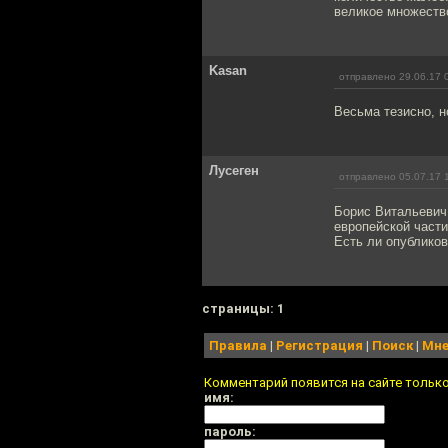
великое множество
Kasan
отправлено 29.06.17 
Весьма тезисно, н
Лусеген
отправлено 05.07.17 
Борис Витальевич,
европейской част
Есть ли опублико
cтраницы: 1
Правила
|
Регистрация
|
Поиск
|
Мне
Комментарий появится на сайте тольк
имя:
пароль: