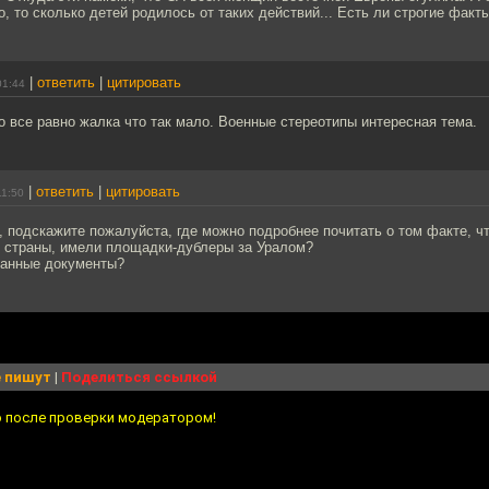
, то сколько детей родилось от таких действий... Есть ли строгие факт
|
ответить
|
цитировать
01:44
о все равно жалка что так мало. Военные стереотипы интересная тема.
|
ответить
|
цитировать
11:50
 подскажите пожалуйста, где можно подробнее почитать о том факте, ч
и страны, имели площадки-дублеры за Уралом?
ванные документы?
 пишут
|
Поделиться ссылкой
о после проверки модератором!