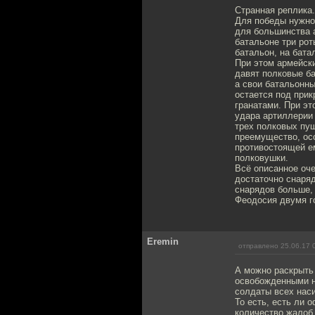
Странная реплика.
Для победы нужно 
для большинства а
батальоне три рот
батальон, на батал
При этом армейск
давят полковые б
а свои батальонн
остается под при
гранатами. При э
удара артиллерии 
трех полковых пуш
преемущество, ос
противостоящей ем
полковушки.
Всё описанное оче
достаточно снаря
снарядов больше, 
Феодосия двумя г
Eremin
отправлено 25.06.17 
А можно раскрыть
освобожденными н
солдаты всех нас
То есть, есть ли 
количество жалоб.