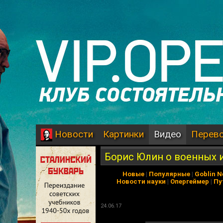
Картинки
Видео
Перев
Новости
Борис Юлин о военных 
Новые
|
Популярные
|
Goblin 
Новости науки
|
Опергеймер
|
Пу
24.06.17