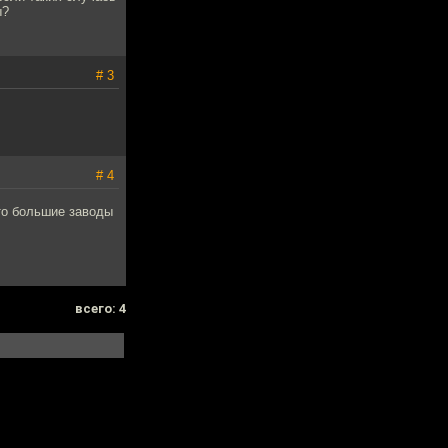
ы?
# 3
# 4
то большие заводы
всего: 4