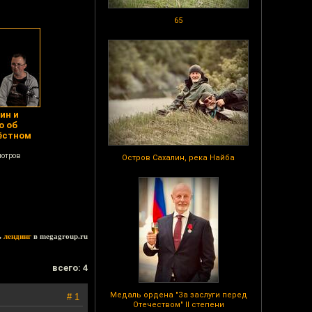
65
ин и
о об
ёстном
мотров
Остров Сахалин, река Найба
ь
лендинг
в megagroup.ru
всего: 4
Медаль ордена "За заслуги перед
# 1
Отечеством" II степени