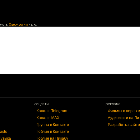
екста.
Оверквотинг
- зло.
соцсети
реклама
Канал в Telegram
Фильмы в перево
Канал в MAX
Аудиокниги на Ли
Группа в Контакте
Разработка сайто
asts
Гоблин в Контакте
Музыка
Гоблин на Пикабу