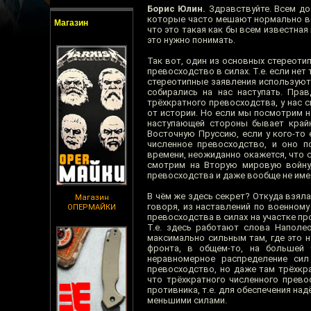
Борис Юлин.
Здравствуйте. Всем доб
которые часто мешают нормально во
Магазин
что это такая как бы всем известная
это нужно понимать.
Так вот, один из основных стереотип
превосходство в силах. Т.е. если нет
стереотипные заявления используют 
собирались на нас наступать. Пра
трёхкратного превосходства, у нас 
от истории. Но если мы посмотрим н
наступающей стороны бывает крайн
Восточную Пруссию, если у кого-то
численное превосходство, и оно п
времени, неожиданно окажется, что с
смотрим на Вторую мировую войну,
превосходства и даже вообще не имея
В чём же здесь секрет? Откуда взял
Магазин
говоря, из наставлений по военному 
ОПЕРМАЙКИ
превосходства в силах на участке про
Т.е. здесь работают слова Наполе
максимально сильным там, где это н
фронта, в общем-то, на большей 
неравномерное распределение сил
превосходство, но даже там трёхкра
что трёхкратного численного прев
противника, т.е. для обеспечения на
меньшими силами.