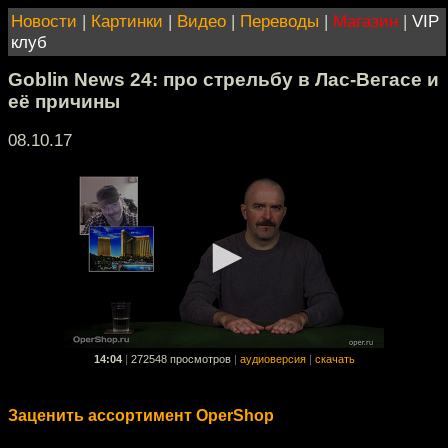
Новости
|
Картинки
|
Видео
|
Переводы
|
Магазин
|
VIP
клуб
Goblin News 24: про стрельбу в Лас-Вегасе и
её причины
08.10.17
14:04
|
272548 просмотров
|
аудиоверсия
|
скачать
Заценить ассортимент OperShop