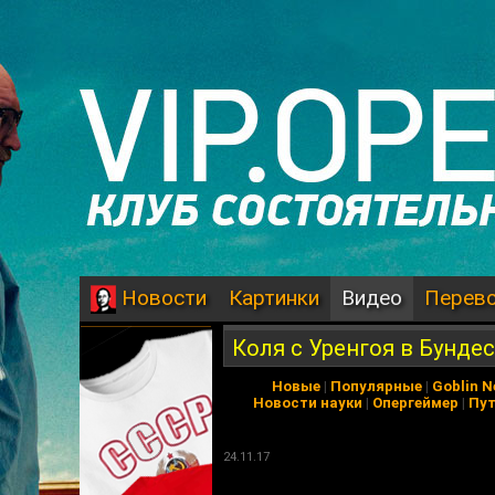
Картинки
Видео
Перев
Новости
Коля с Уренгоя в Бундес
Новые
|
Популярные
|
Goblin 
Новости науки
|
Опергеймер
|
Пу
24.11.17