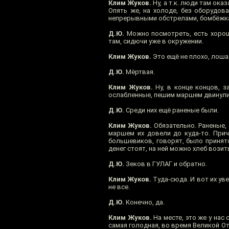
Клим Жуков.
Ну, а т.к. люди там ока
Опять же, на холоде, без оборудов
непрерывными обстрелами, бомбёжками
Д.Ю.
Можно посмотреть, есть хорош
там, сидючи уже в окружении.
Клим Жуков.
Это ещё не плохо, лоша
Д.Ю.
Мёртвая.
Клим Жуков.
Ну, в конце концов, з
ослабленные, пешим маршем двинулис
Д.Ю.
Среди них ещё раненые были.
Клим Жуков.
Обязательно. Раненые,
маршем их довели до куда-то. Прич
большевиков, говорят, было принято,
денег стоят, на ней можно хлеб возить
Д.Ю.
Зеков в ГУЛАГ и обратно.
Клим Жуков.
Туда-сюда. И вот их уве
не все.
Д.Ю.
Конечно, да.
Клим Жуков.
На месте, это же у нас 
самая голодная, во время Великой От