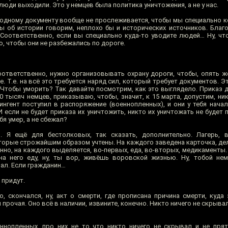
люди выходили. Это у немцев была политика уничтожения, а не у нас.
 одному документу вообще не прослеживается, чтобы мы специально к
мы об истории говорим, неплохо бы и исторических источников. Благ
 Соответственно, если вы специально куда-то уводите людей… Ну, что
о, чтобы они не разбежались по дороге.
ответственно, нужно организовывать охрану дороги, чтобы, опять же
е. Т.е. на всё это требуется наряд сил, который требует документов. Э
? Чтобы уморить? Так давайте посмотрим, как это выглядело. Приказ 
0 тысяч немцев, приказываю, чтобы, значит, к 15 марта, допустим, ни
ингент поступил в распоряжение (военнопленных), и они у тебя начал
 если не будет приказа их уничтожить, никто их уничтожать не будет 
ебя умер, а не сбежал?
. Я ещё для бестолковых, так сказать, дополнительно. Лагерь, 
орые строжайшим образом учтены. На каждого заведена карточка, дело
енно, на каждого выделяется, во-первых, еда, во-вторых, медикаменты. 
на него еду, ну, ты вор, живёшь воровской жизнью. Ну, тобой не
ал. Если гражданин…
 придут.
 скончался, ну, акт о смерти, где прописана причина смерти, куда 
 прочая. Оно всё в наличии, извините, конечно. Никто ничего не скрывал
нопленных, про них не то что никто ничего не скрывал и не прят