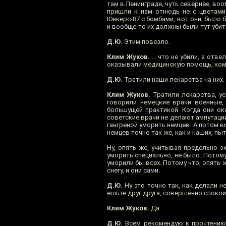
там в Ленинграде, чуть севернее, во
пришли к нам отнюдь не с цветами 
Юнкерс-87 с бомбами, вот они, было б
и вообще-то их должны были тут убит
Д.Ю.
Этим повезло.
Клим Жуков.
… что не убили, а отвел
оказывали медицинскую помощь, кому
Д.Ю.
Тратили наши лекарства на них.
Клим Жуков.
Тратили лекарства, ус
говорили немецкие врачи военные,
большущей практикой. Когда они ок
советские врачи не делают ампутации
гангреной уморить немцев. А потом в
немцев точно так же, как и наших, пы
Ну, опять же, учитывая предельно э
уморить специально, не было. Потому ч
уморили бы всех. Потому что, опять ж
снегу, и они сами.
Д.Ю.
Ну это точно так, как делали н
ешьте друг друга, совершенно спокой
Клим Жуков.
Да.
Д.Ю.
Всем рекомендую к прочтению. 