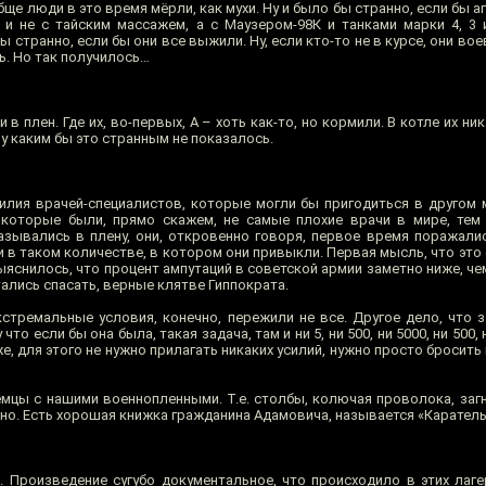
обще люди в это время мёрли, как мухи. Ну и было бы странно, если бы 
и не с тайским массажем, а с Маузером-98К и танками марки 4, 3 и
ы странно, если бы они все выжили. Ну, если кто-то не в курсе, они во
ь. Но так получилось…
и в плен. Где их, во-первых, А – хоть как-то, но кормили. В котле их ни
 каким бы это странным не показалось.
илия врачей-специалистов, которые могли бы пригодиться в другом м
 которые были, прямо скажем, не самые плохие врачи в мире, тем
азывались в плену, они, откровенно говоря, первое время поражалис
 в таком количестве, в котором они привыкли. Первая мысль, что это
ыяснилось, что процент ампутаций в советской армии заметно ниже, чем
тались спасать, верные клятве Гиппократа.
кстремальные условия, конечно, пережили не все. Другое дело, что з
то если бы она была, такая задача, там и ни 5, ни 500, ни 5000, ни 500,
е, для этого не нужно прилагать никаких усилий, нужно просто бросить 
емцы с нашими военнопленными. Т.е. столбы, колючая проволока, загн
но. Есть хорошая книжка гражданина Адамовича, называется «Каратель
Произведение сугубо документальное, что происходило в этих лаге