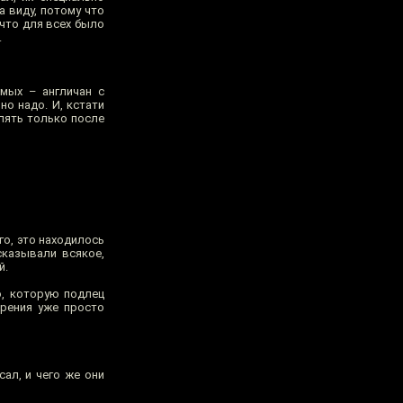
а виду, потому что
что для всех было
.
мых – англичан с
о надо. И, кстати
влять только после
го, это находилось
сказывали всякое,
й.
ю, которую подлец
френия уже просто
ал, и чего же они