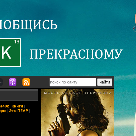
а40к
|
Книги
|
еры
|
Это ПЕАР
|