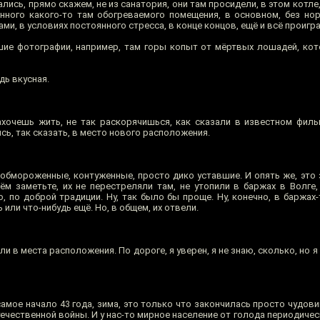
зались, прямо скажем, не из санатория, они там просидели, в этом котле
анного какого-то там обогреваемого помещения, в основном, без но
, в условиях постоянного стресса, в конце концов, ещё и всё проигра
ие фотографии, например, там горы копыт от мёртвых лошадей, ко
дь вкусная.
ахочешь жить, не так раскорячишься, как сказали в известном филь
ь, так сказать, в место нового расположения.
 обмороженные, контуженные, просто дико уставшие. И опять же, это 
ём заметьте, их не перестреляли там, не утопили в баржах в Волге,
 по доброй традиции. Ну, так было бы проще. Ну, конечно, в баржах-
 или что-нибудь ещё. Но, в общем, их отвели.
ли в места расположения. По дороге, я уверен, я не знаю, сколько, но я
самое начало 43 года, зима, это только что закончилась просто чудови
ечественной войны. И у нас-то мирное население от голода периодичес