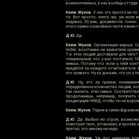
военнопленных, и как вообще оттуда 
Клим Жуков.
У нас это просто ни по
то. Вот просто, опять же, уж если 
недавно, 20 век, документов тонны.
этого нужно конвойные части какие-т
Д.Ю.
Да.
Клим Жуков.
Организация марша. Со
побег, восстание, не захватили оружи
Т.е. этих людей доставили для чего
специальный, что у вас поступило 10
живых. Потому что если у тебя конт
придётся за каждого отчитываться. И
это чревато. Ну ка докажи, что он у т
Д.Ю.
Ну, это за гранью понимания
определённое количество людей, кот
так сказать, этих самых. Соответств
продолжаешь, например, получать 
вездесущий НКВД, чтобы ты не воров
Клим Жуков.
Парни в синих фуражках
Д.Ю.
Да. Выбыл из строя, возможно,
осмотрел тело, установил, и прочая, и
прятал, это никому не надо.
Клим Жуков.
Уж про немецких воен