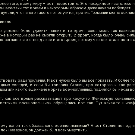
лее того, всему миру – вот, посмотрите. Это находилось настолько н
мы всё-таки тут воюем и некоторым образом даже начали побеждать, 
думали, что ничего такого не получится, против Германии мы не осилим
ивило.
о должно было удивить наших в то время союзников так называе
же в который раз не смогли открыть 2 фронт, когда было очень сильн
 по соглашению о ленд-лизе в это время, потому что они стали поста
ствовать ради приличия. И вот нужно было им всё показать. И более то
дных соседей, и если бы товарищ Сталин, про которого и так рас
ом или как-то ещё иначе морить военнопленных, поднялся бы некий во
нт, как всё время рассказывают про какую-то Женевскую конвенци
оветскими военнопленными обращались вот так. Тут какая-то шизо
чему же он так обращался с военнопленными? А вот Сталин не подпис
шло? Наверное, он должен был всех умертвить.