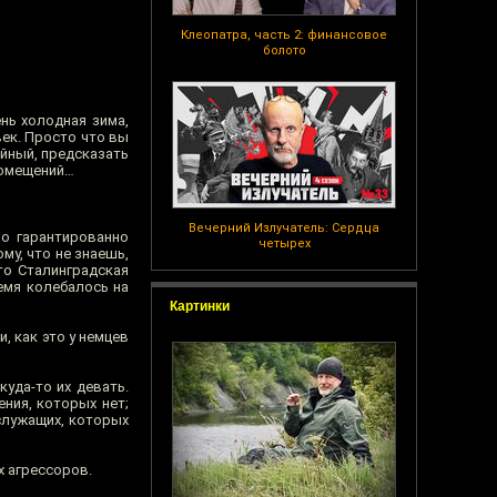
Клеопатра, часть 2: финансовое
болото
ень холодная зима,
век. Просто что вы
ейный, предсказать
помещений…
Вечерний Излучатель: Сердца
но гарантированно
четырех
му, что не знаешь,
что Сталинградская
емя колебалось на
Картинки
, как это у немцев
куда-то их девать.
ния, которых нет;
служащих, которых
х агрессоров.