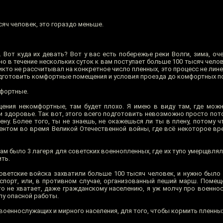
сяч человек, это гораздо меньше.
а. Вот куда их девать? Вот у вас есть побережье реки Волги, зима, оч
льно в течение нескольких суток к вам поступает больше 100 тысяч чело
никто не рассчитывал на конкретное число пленных, это процесс не лин
одготовить комфортные помещения и условия проезда до комфортных 
мфортные.
щения некомфортные, там будет плохо. Я имею в виду там, где мож
 здоровье. Так вот, этого всего подготовить невозможно просто пото
ену. Более того, ты не знаешь, не окажешься ли ты в плену, потому 
нтом во время Великой Отечественной войны, где всё некоторое вр
 там было 3 лагеря для советских военнопленных, где их тупо умерщвляли
ить.
советские войска захватили больше 100 тысяч человек, и нужно было 
спорт, или, в противном случае, организованный пеший марш. Помеще
то не хватает, даже гражданскому населению, я уж молчу про военно
лу опасной работы.
военнослужащих и мирного населения, для того, чтобы кормить пленны