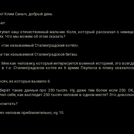
ю! Клим Саныч, добрый день.
ет.
тупил наш отечественный мальчик Коля, который рассказал о немецк
ях. Что мы можем об этом сказать?
 «так называемый Сталинградский котёл».
е так называемой Сталинградской битвы.
. Мне как человеку, который интересуется военной историей, это всегд
ы в т.н. Сталинградском котле из 6 армии Паулюса в плену оказалос
ысяч, из которых выжило 6.
ерёт такие данные про 250 тысяч. Ну, даже тем более если 250. ОК,
лял себе, как выглядит 250 тысяч человек в одном месте? Это довольн
осчитать?
яч человек приблизительно, ну, 15.