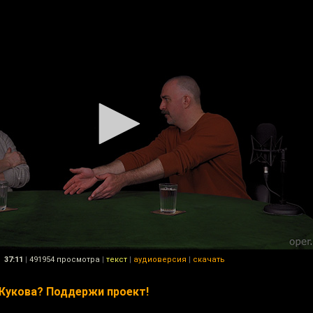
37:11
|
491954 просмотра
|
текст
|
аудиоверсия
|
скачать
Жукова? Поддержи проект!