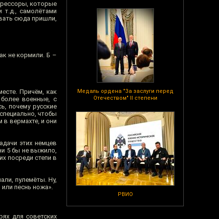
агрессоры, которые
 т.д., самолётами
евать сюда пришли,
как не кормили. Б –
есте. Причём, как
Медаль ордена "За заслуги перед
Отечеством" II степени
 более военные, с
ь, почему русские
 специально, чтобы
 в вермахте, и они
адачи этих немцев
 ни 5 бы не выжило,
их посреди степи в
али, пулемёты. Ну,
 или песнь ножа».
РВИО
рях для советских