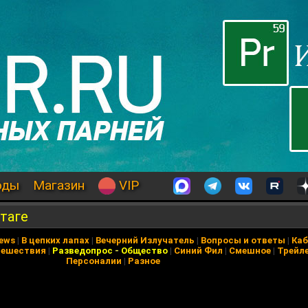
оды
Магазин
VIP
таге
News
|
В цепких лапах
|
Вечерний Излучатель
|
Вопросы и ответы
|
Каб
тешествия
|
Разведопрос
-
Общество
|
Синий Фил
|
Смешное
|
Трейл
Персоналии
|
Разное