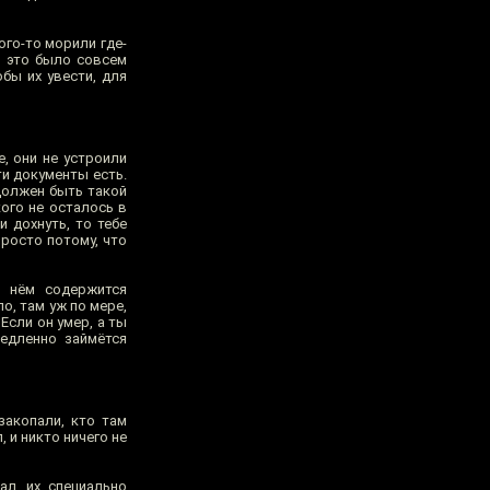
ого-то морили где-
о это было совсем
бы их увести, для
, они не устроили
ти документы есть.
должен быть такой
кого не осталось в
и дохнуть, то тебе
просто потому, что
в нём содержится
, там уж по мере,
Если он умер, а ты
медленно займётся
закопали, кто там
, и никто ничего не
ал, их специально