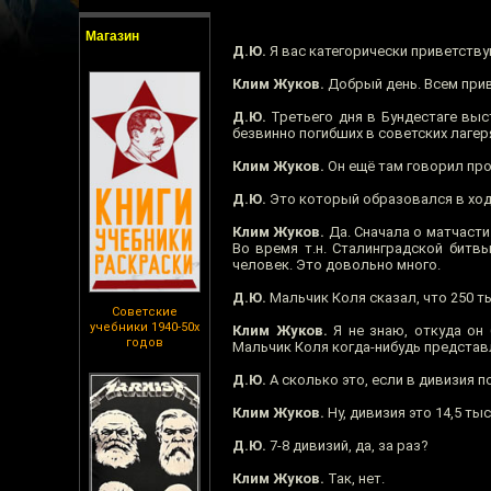
Магазин
Д.Ю.
Я вас категорически приветству
Клим Жуков.
Добрый день. Всем прив
Д.Ю.
Третьего дня в Бундестаге выс
безвинно погибших в советских лагер
Клим Жуков.
Он ещё там говорил про
Д.Ю.
Это который образовался в ход
Клим Жуков.
Да. Сначала о матчасти
Во время т.н. Сталинградской битв
человек. Это довольно много.
Д.Ю.
Мальчик Коля сказал, что 250 т
Советские
учебники 1940-50х
Клим Жуков.
Я не знаю, откуда он б
годов
Мальчик Коля когда-нибудь представ
Д.Ю.
А сколько это, если в дивизия п
Клим Жуков.
Ну, дивизия это 14,5 тыс
Д.Ю.
7-8 дивизий, да, за раз?
Клим Жуков.
Так, нет.