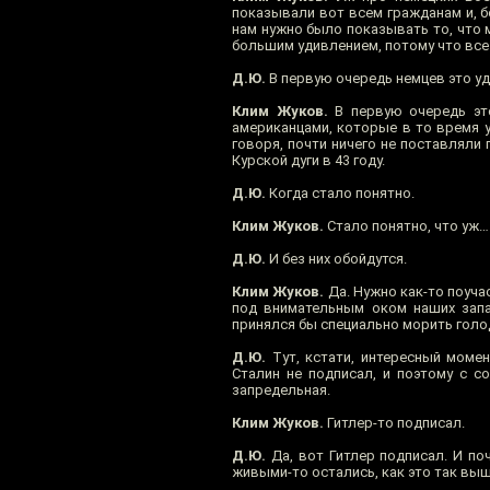
показывали вот всем гражданам и, бо
нам нужно было показывать то, что 
большим удивлением, потому что все 
Д.Ю.
В первую очередь немцев это уд
Клим Жуков.
В первую очередь эт
американцами, которые в то время у
говоря, почти ничего не поставляли
Курской дуги в 43 году.
Д.Ю.
Когда стало понятно.
Клим Жуков.
Стало понятно, что уж…
Д.Ю.
И без них обойдутся.
Клим Жуков.
Да. Нужно как-то поуча
под внимательным оком наших запа
принялся бы специально морить голод
Д.Ю.
Тут, кстати, интересный моме
Сталин не подписал, и поэтому с с
запредельная.
Клим Жуков.
Гитлер-то подписал.
Д.Ю.
Да, вот Гитлер подписал. И по
живыми-то остались, как это так вы