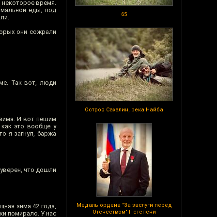
, некоторое время.
рмальной еды, под
65
ли.
торых они сожрали
ме. Так вот, люди
Остров Сахалин, река Найба
зима. И вот пешим
 как это вообще у
то я загнул, баржа
 уверен, что дошли
Медаль ордена "За заслуги перед
щная зима 42 года,
Отечеством" II степени
ки помирало. У нас