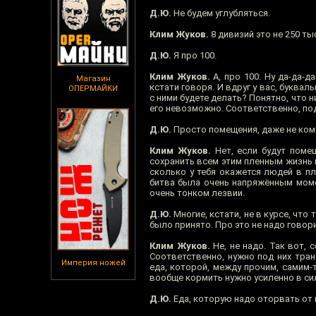
Д.Ю.
Не будем углубляться.
Клим Жуков.
8 дивизий это не 250 ты
Д.Ю.
Я про 100.
Клим Жуков.
А, про 100. Ну да-да-д
Магазин
кстати говоря. И вдруг у вас, буква
ОПЕРМАЙКИ
с ними будете делать? Понятно, что 
его невозможно. Соответственно, п
Д.Ю.
Просто помещения, даже не ко
Клим Жуков.
Нет, если будут поме
сохранить всем этим пленным жизнь и
сколько у тебя окажется людей в пл
битва была очень напряжённым моме
очень тонком лезвии.
Д.Ю.
Многие, кстати, не в курсе, что
было принято. Про это не надо говор
Клим Жуков.
Не, не надо. Так вот, 
Соответственно, нужно под них тран
Империя ножей
еда, которой, между прочим, самим-
вообще кормить нужно усиленно в си
Д.Ю.
Еда, которую надо оторвать от 