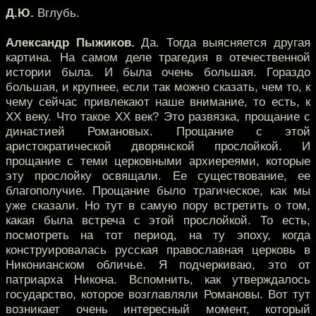
Д.Ю.
Вглубь.
Александр Пыжиков.
Да. Тогда выясняется другая
картина. На самом деле трагедия в отечественной
истории была. И была очень большая. Гораздо
большая, и крупнее, если так можно сказать, чем то, к
чему сейчас привлекают наше внимание, то есть, к
XX веку. Что такое XX век? Это развязка, прощание с
династией Романовых. Прощание с этой
аристократической дворянской прослойкой. И
прощание с теми церковными архиереями, которые
эту прослойку освящали. Ее существование, ее
благополучие. Прощание было трагическое, как мы
уже сказали. Но тут в самую пору встретить о том,
какая была встреча с этой прослойкой. То есть,
посмотреть на тот период, на ту эпоху, когда
конструировалась русская православная церковь в
Никонианском обличье. Я подчеркиваю, это от
патриарха Никона. Вспомнить, как утверждалось
государство, которое возглавляли Романовы. Вот тут
возникает очень интересный момент, который