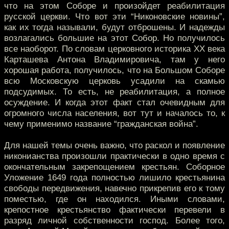
что на этом Соборе и произойдет реабилитация
русской церкви. Что вот эти “Никоновские новины”,
как их тогда называли, будут отброшены. И надежды
возлагались большие на этот Собор. Но получилось
все наоборот. По словам церковного историка XX века
Карташева Антона Владимировича, там у него
хорошая работа, получилось, что на Большом Соборе
всю Московскую церковь усадили на скамью
подсудимых. То есть, не реабилитация, а полное
осуждение. И когда этот факт стал очевидным для
огромного числа населения, вот тут и началось то, к
чему применимо название “гражданская война”.
Для нашей темы очень важно, что раскол и появление
никонианства произошли практически в одно время с
окончательным закрепощением крестьян. Соборное
Уложение 1649 года полностью лишило крестьянина
свободы передвижения, навечно прикрепив его к тому
поместью, где он находился. Иными словами,
крепостное крестьянство фактически перевели в
разряд личной собственности господ. Более того,