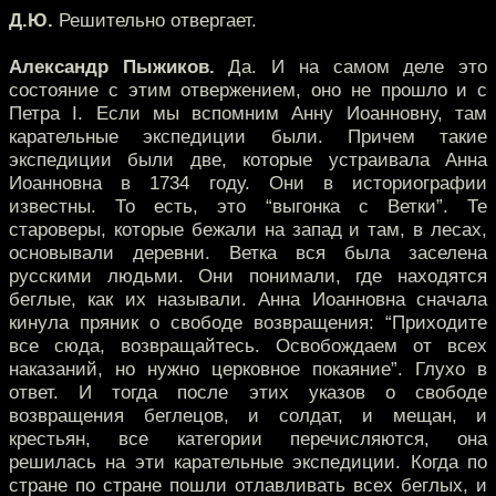
Д.Ю.
Решительно отвергает.
Александр Пыжиков.
Да. И на самом деле это
состояние с этим отвержением, оно не прошло и с
Петра I. Если мы вспомним Анну Иоанновну, там
карательные экспедиции были. Причем такие
экспедиции были две, которые устраивала Анна
Иоанновна в 1734 году. Они в историографии
известны. То есть, это “выгонка с Ветки”. Те
староверы, которые бежали на запад и там, в лесах,
основывали деревни. Ветка вся была заселена
русскими людьми. Они понимали, где находятся
беглые, как их называли. Анна Иоанновна сначала
кинула пряник о свободе возвращения: “Приходите
все сюда, возвращайтесь. Освобождаем от всех
наказаний, но нужно церковное покаяние”. Глухо в
ответ. И тогда после этих указов о свободе
возвращения беглецов, и солдат, и мещан, и
крестьян, все категории перечисляются, она
решилась на эти карательные экспедиции. Когда по
стране по стране пошли отлавливать всех беглых, и