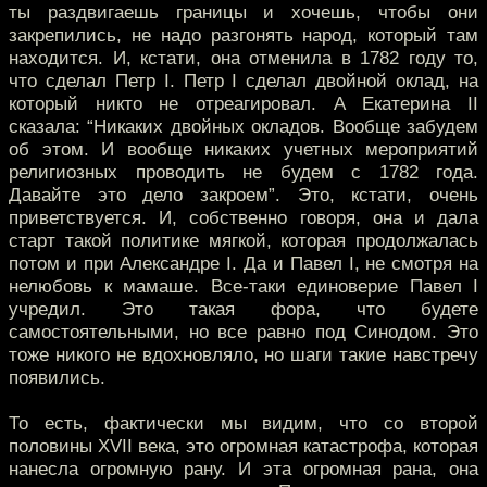
ты раздвигаешь границы и хочешь, чтобы они
закрепились, не надо разгонять народ, который там
находится. И, кстати, она отменила в 1782 году то,
что сделал Петр I. Петр I сделал двойной оклад, на
который никто не отреагировал. А Екатерина II
сказала: “Никаких двойных окладов. Вообще забудем
об этом. И вообще никаких учетных мероприятий
религиозных проводить не будем с 1782 года.
Давайте это дело закроем”. Это, кстати, очень
приветствуется. И, собственно говоря, она и дала
старт такой политике мягкой, которая продолжалась
потом и при Александре I. Да и Павел I, не смотря на
нелюбовь к мамаше. Все-таки единоверие Павел I
учредил. Это такая фора, что будете
самостоятельными, но все равно под Синодом. Это
тоже никого не вдохновляло, но шаги такие навстречу
появились.
То есть, фактически мы видим, что со второй
половины XVII века, это огромная катастрофа, которая
нанесла огромную рану. И эта огромная рана, она