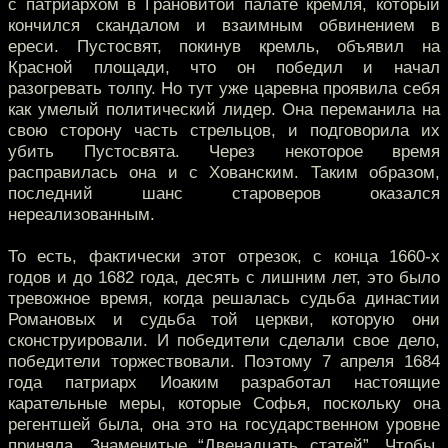
с патриархом в Грановитой палате кремля, который
кончился скандалом и взаимным обвинением в
ереси. Пустосвят, покинув кремль, объявил на
Красной площади, что он победил и начал
разогревать толпу. Но тут уже царевна проявила себя
как умелый политический лидер. Она переманила на
свою сторону часть стрельцов, и подговорила их
убить Пустосвята. Через некоторое время
расправилась она и с Хованским. Таким образом,
последний шанс староверов оказался
нереализованным.
То есть, фактически этот отрезок, с конца 1660-х
годов и до 1682 года, десять с лишним лет, это было
тревожное время, когда решалась судьба династии
Романовых и судьба той церкви, которую они
сконструировали. И победители сделали свое дело,
победители торжествовали. Поэтому 7 апреля 1684
года патриарх Иоаким разработал настоящие
карательные меры, которые Софья, поскольку она
регентшей была, она это на государственном уровне
приняла. Знаменитые “Двенадцать статей”. Чтобы,