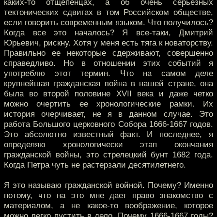
каких-то отщепенцах, а об очень серьезных
тектонических сдвигах в том Российском обществе,
если говорить современным языком. Что получилось?
Когда все это началось? Я все-таки, Дмитрий
Юрьевич, рискну. Хотя у меня есть тяга к новаторству.
Правильно ее некоторые сдерживают, совершенно
справедливо. Но в отношении этих событий я
употреблю этот термин. Что на самом деле
крупнейшая гражданская война в нашей стране, она
была во второй половине XVII века и даже четко
можно очертить ее хронологические рамки. Их
история очерчивает, не я в данном случае. Это
работа Большого церковного Собора 1666-1667 годов.
Это абсолютно известный факт. И последнее, я
определяю хронологически этап окончания
гражданской войны, это стрелецкий бунт 1682 года.
Когда Петра чуть не растерзали десятилетнего.
Я это называю гражданской войной. Почему? Именно
потому, что на это мне дает право знакомство с
материалом, а не какое-то воображение, которое
можно легко пустить в дело. Почему 1666-1667 годы?