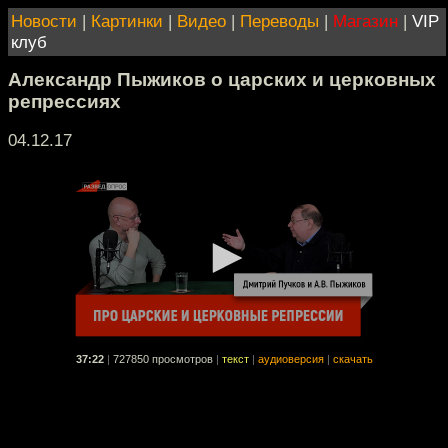
Новости
|
Картинки
|
Видео
|
Переводы
|
Магазин
|
VIP
клуб
Александр Пыжиков о царских и церковных
репрессиях
04.12.17
37:22
|
727850 просмотров
|
текст
|
аудиоверсия
|
скачать