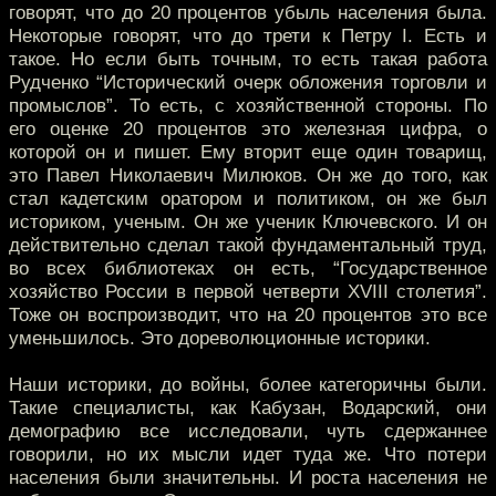
говорят, что до 20 процентов убыль населения была.
Некоторые говорят, что до трети к Петру I. Есть и
такое. Но если быть точным, то есть такая работа
Рудченко “Исторический очерк обложения торговли и
промыслов”. То есть, с хозяйственной стороны. По
его оценке 20 процентов это железная цифра, о
которой он и пишет. Ему вторит еще один товарищ,
это Павел Николаевич Милюков. Он же до того, как
стал кадетским оратором и политиком, он же был
историком, ученым. Он же ученик Ключевского. И он
действительно сделал такой фундаментальный труд,
во всех библиотеках он есть, “Государственное
хозяйство России в первой четверти XVIII столетия”.
Тоже он воспроизводит, что на 20 процентов это все
уменьшилось. Это дореволюционные историки.
Наши историки, до войны, более категоричны были.
Такие специалисты, как Кабузан, Водарский, они
демографию все исследовали, чуть сдержаннее
говорили, но их мысли идет туда же. Что потери
населения были значительны. И роста населения не