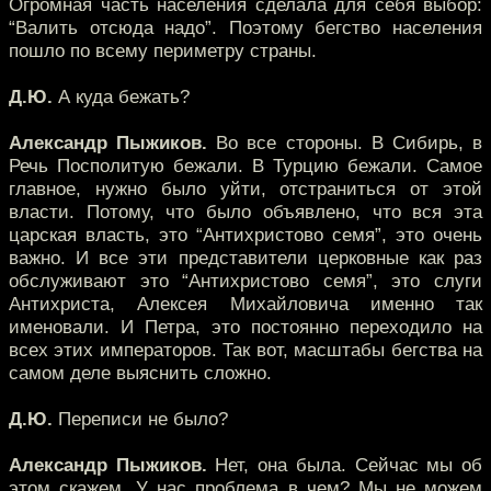
Огромная часть населения сделала для себя выбор:
“Валить отсюда надо”. Поэтому бегство населения
пошло по всему периметру страны.
Д.Ю.
А куда бежать?
Александр Пыжиков.
Во все стороны. В Сибирь, в
Речь Посполитую бежали. В Турцию бежали. Самое
главное, нужно было уйти, отстраниться от этой
власти. Потому, что было объявлено, что вся эта
царская власть, это “Антихристово семя”, это очень
важно. И все эти представители церковные как раз
обслуживают это “Антихристово семя”, это слуги
Антихриста, Алексея Михайловича именно так
именовали. И Петра, это постоянно переходило на
всех этих императоров. Так вот, масштабы бегства на
самом деле выяснить сложно.
Д.Ю.
Переписи не было?
Александр Пыжиков.
Нет, она была. Сейчас мы об
этом скажем. У нас проблема в чем? Мы не можем