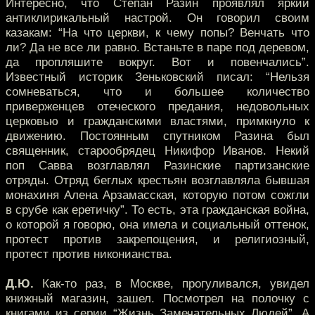
Интересно, что Степан Разин проявлял яркий
антиклирикальный настрой. Он говорил своим
казакам: “На что церкви, к чему попы? Венчать что
ли? Да не все ли равно. Встаньте в паре под деревом,
да пропляшите вокруг. Вот и повенчались”.
Известный историк Зеньковский писал: “Нельзя
сомневаться, что и большее количество
приверженцев отеческого предания, недовольных
церковью и гражданскими властями, примкнуло к
движению. Постоянным спутником Разина был
священник, старообрядец Никифор Иванов. Некий
поп Савва возглавлял Разинские партизанские
отряды. Отряд беглых крестьян возглавляла бывшая
монахиня Алена Арзамасская, которую потом сожгли
в срубе как еретичку”. То есть, эта гражданская война,
о которой я говорю, она имела и социальный оттенок,
протест против закрепощения, и религиозный,
протест против никонианства.
Д.Ю.
Как-то раз, в Москве, прогуливался, увидел
книжный магазин, зашел. Посмотрел на полочку с
книгами из серии “Жизнь Замечательных Людей”. А