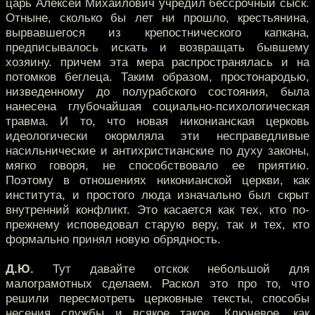
царь Алексей Михайлович учредил бессрочный сыск.
Отныне, сколько бы лет ни прошло, крестьянина,
вырвавшегося из крепостнического капкана,
предписывалось искать и возвращать бывшему
хозяину. причем эта мера распространялась и на
потомков беглеца. Таким образом, простонародью,
низведенному до полурабского состояния, была
нанесена глубочайшая социально-психологическая
травма. И то, что новая никонианская церковь
идеологически окормляла эти несправедливые
насильнические и антихристианские по духу законы,
мягко говоря, не способствовало ее приятию.
Поэтому в отношениях никонианской церкви, как
института, и простого люда изначально был скрыт
внутренний конфликт. Это касается как тех, кто по-
прежнему исповедовал старую веру, так и тех, кто
формально принял новую обрядность.
Д.Ю.
Тут давайте отскок небольшой для
малограмотных сделаем. Раскол это про то, что
решили пересмотреть церковные тексты, способы
несения службы и всякое такое. Ключевое, как