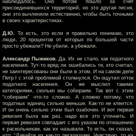
наблюдалось. Оно потом пошло за счет
присоединившихся территорий, но это другая песня,
они это вычленяли естественно, чтобы быть точными
в своих характеристиках.
Д.Ю.
То есть, это если я правильно понимаю, это
люди, 20 процентов от которых по большей части
просто убежали? Не убили, а убежали.
Александр Пыжиков.
Да. Их не стало, как податного
населения. Тут-то вряд ли ошибались те, кто считал,
не заинтересованы они были в этом. И на самом деле
Петр I с этой проблемой столкнулся. Он ощутил отток
податного населения. Он же мыслил такими
категориями, сколько мы собираем. Так вот с этим
“собираем” что-то сложно. А сложно потому, что
податных единиц сильно меньше. Как-то не клеится.
И он очень сильно этим был озабочен. И вот первая
ревизия была как раз, надо все это уточнить. И
первая ревизия совпадает с его указом по отношению
к раскольникам, как их называли. То есть, он сказал,
что: “Давайте их как-то легализуем. Чувствую, то их