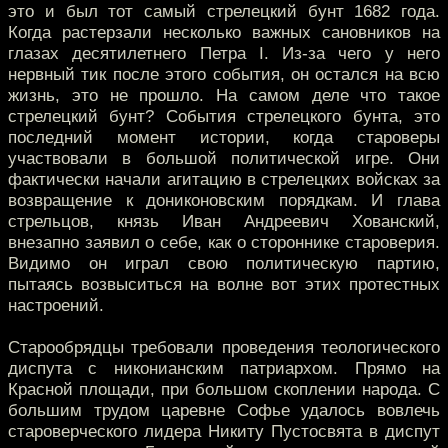
это и был тот самый стрелецкий бунт 1682 года.
Когда растерзали несколько важных сановников на
глазах десятилетнего Петра I. Из-за чего у него
нервный тик после этого события, он остался на всю
жизнь, это не прошло. На самом деле что такое
стрелецкий бунт? События стрелецкого бунта, это
последний момент истории, когда староверы
участвовали в большой политической игре. Они
фактически начали агитацию в стрелецких войсках за
возвращение к дониконовским порядкам. И глава
стрельцов, князь Иван Андреевич Хованский,
внезапно заявил о себе, как о стороннике староверия.
Видимо он играл свою политическую партию,
пытаясь возвыситься на волне вот этих протестных
настроений.
Старообрядцы требовали проведения теологического
диспута с никонианским патриархом. Прямо на
Красной площади, при большом скоплении народа. С
большим трудом царевне Софье удалось вовлечь
староверческого лидера Никиту Пустосвята в диспут