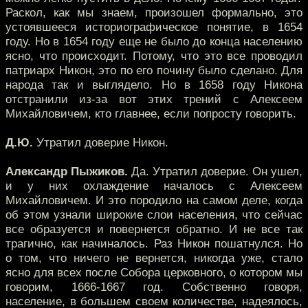
Раскол, как мы знаем, произошел формально, это
устоявшееся историографическое понятие, в 1654
году. Но в 1654 году еще не было до конца населению
ясно, что происходит. Потому, что это все проводил
патриарх Никон, это по его почину было сделано. Для
народа так и выглядело. Но в 1658 году Никона
отстранили из-за вот этих трений с Алексеем
Михайловичем, кто главнее, если попросту говорить.
Д.Ю.
Утратил доверие Никон.
Александр Пыжиков.
Да. Утратил доверие. Он ушел,
и у них охлаждение началось с Алексеем
Михайловичем. И это породило на самом деле, когда
об этом узнали широкие слои населения, что сейчас
все образуется и повернется обратно. И не все так
трагично, как начиналось. Раз Никон пошатнулся. Но
о том, что ничего не вернется, никогда уже, стало
ясно для всех после Собора церковного, о котором мы
говорим, 1666-1667 год. Собственно говоря,
население, в большем своем количестве, надеялось,