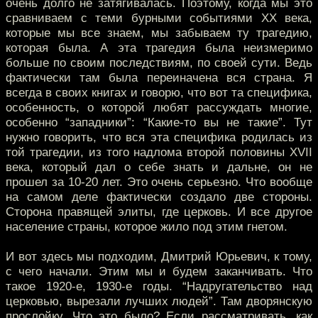
очень долго не затягивалась. Поэтому, когда мы это
сравниваем с теми бурными событиями XX века,
которые мы все знаем, мы забываем ту трагедию,
которая была. А эта трагедия была неизмеримо
больше по своим последствиям, по своей сути. Ведь
фактически там была переиначена вся страна. Я
всегда в своих книгах и говорю, что вот та специфика,
особенность, о которой любят рассуждать многие,
особенно “западники”: “Какие-то вы не такие”. Тут
нужно говорить, что вся эта специфика родилась из
той трагедии, из того надлома второй половины XVII
века, который дал о себе знать и дальне, он не
прошел за 10-20 лет. Это очень серьезно. Что вообще
на самом деле фактически создало две стороны.
Сторона правящей элиты, где церковь. И все другое
население страны, которое жило под этим гнетом.
И вот здесь мы подходим, Дмитрий Юрьевич, к тому,
с чего начали. Этим мы и будем заканчивать. Что
такое 1920-е, 1930-е годы. “Надругательство над
церковью, вырезали лучших людей”. Там дворянскую
прослойку. Что это было? Если рассматривать, как