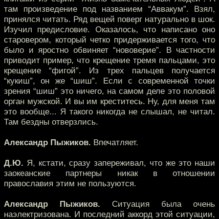
там произведение под названием “Аввакум”. Взял,
принялся читать. Ряд вещей поверг натурально в шок.
Изучил предисловие. Оказалось, что написано оно
старовером, который четко придерживается того, что
было и яростно обвиняет “нововерие”. В частности
приводит пример, что крещение тремя пальцами, это
крещение “фигой”. Из трех пальцев получается
“кукиш”, он же “шиш”. Если с современной точки
зрения “шиш” это ничего, на самом деле это половой
орган мужской. И вы им креститесь. Ну, для меня там
это вообще... Я такого никогда не слышал, не читал.
Там бездны отверзлись.
Александр Пыжиков.
Впечатляет.
Д.Ю.
Я, кстати, сразу запереживал, что же это наши
заокеанские партнеры никак в отношении
православия этим не пользуются.
Александр Пыжиков.
Ситуация была очень
наэлектризована. И последний аккорд этой ситуации,