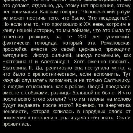
это делают, отдельно, да, этому нет прощения, этому
нет понимания. Как нам говорят: “Человеческий разум
не может постичь того, что было. Это людоедство”.
Но если мы то, что произошло в XX веке, встроим в
канву нашей истории, то мы поймем, что это была та
ответная реакция, за те 200 лет унижений,
фактически геноцида, который эта Романовская
прослойка вместе со своей церковью проводили
методично. Иногда сильней, иногда поменьше, как
Екатерина II и Александр I. Хотя смешно говорить,
Екатерина II. Да, религиозно она поступала мягко, а
что было с крепостничеством, если вспомнить. Тут
каждый слушатель вспомнит, и не только Салтычиху.
К людям относились как к рабам. Людей продавали
вместе с собаками, разницы большой не было. И что
после всего этого хотели? Что им талоны на молоко
будут выдавать после этого? Конечно, та энергетика
ненависти, которая копилась в народных слоях от
поколения к поколению, она и дала себя знать. Она и
проявилась.