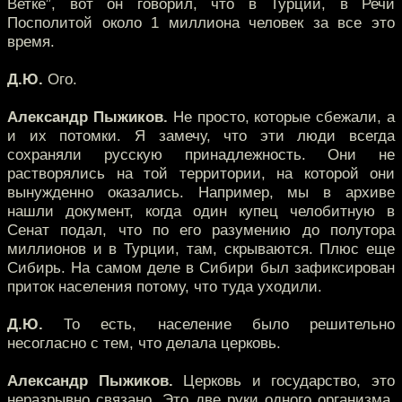
Ветке”, вот он говорил, что в Турции, в Речи
Посполитой около 1 миллиона человек за все это
время.
Д.Ю.
Ого.
Александр Пыжиков.
Не просто, которые сбежали, а
и их потомки. Я замечу, что эти люди всегда
сохраняли русскую принадлежность. Они не
растворялись на той территории, на которой они
вынужденно оказались. Например, мы в архиве
нашли документ, когда один купец челобитную в
Сенат подал, что по его разумению до полутора
миллионов и в Турции, там, скрываются. Плюс еще
Сибирь. На самом деле в Сибири был зафиксирован
приток населения потому, что туда уходили.
Д.Ю.
То есть, население было решительно
несогласно с тем, что делала церковь.
Александр Пыжиков.
Церковь и государство, это
неразрывно связано. Это две руки одного организма,