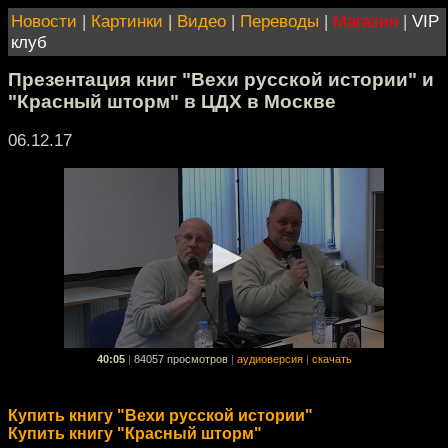
Новости
|
Картинки
|
Видео
|
Переводы
|
Магазин
|
VIP
клуб
Презентация книг "Вехи русской истории" и
"Красный шторм" в ЦДХ в Москве
06.12.17
40:05
|
84057 просмотров
|
аудиоверсия
|
скачать
Купить книгу "Вехи русской истории"
Купить книгу "Красный шторм"