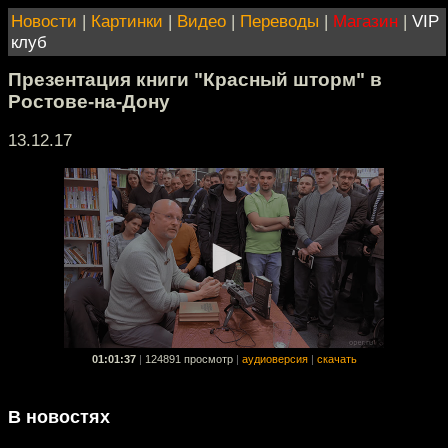
Новости
|
Картинки
|
Видео
|
Переводы
|
Магазин
|
VIP
клуб
Презентация книги "Красный шторм" в
Ростове-на-Дону
13.12.17
01:01:37
|
124891 просмотр
|
аудиоверсия
|
скачать
В новостях