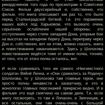
рекордсменом того года по просмотрам в Советском
Союзе. Фильм двухсерийный и, собственно, что
фильм, что книга описывают как раз то, что было
перед Сталинградской битвой, т.е. это поражение
наших войск под Харьковом, что вызвало очень
серьёзное ослабление нашей обороны; это
отступление через степи западнее Дона, упорные бои
на высотах на западном берегу Дона, переправу через
Дон и, собственно, вот на этом, можно сказать, книга
и повествование заканчиваются. Здесь у Шолохова
повествование ведётся тоже от имени полка, точнее,
от того, что от этого полка осталось, вот.
И если сравнивать того же самого «Неизвестного
солдата» Вяйнё Линна, и «Они сражались за Родину»
Шолохова, то у Шолохова там главные герои, они
просто полны ненависти к захватчику, и это в
монологах главных персонажей прекрасно видно. И в
фильме это ещё смягчено на самом деле. Т.е. если
книгу посмотреть, то там и Лопахин, и Звягинцев, и
все остальные, они там очень-очень с большой