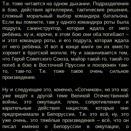
Т.е. тоже читается на одном дыхании. Подразделение
в бою, действия артиллерии, тактические решения,
сложный моральный выбор командира батальона.
Если вы помните, там у одного командира роты была
подруга, санинструктор, которая ждала от него
ребёнка, ну и, короче, в этом бою они оба погибают –
и этот командир роты, и его подруга, которая ждала
от него ребёнка. И вот в конце книги он их вместе
хоронит в братской могиле. Ну и заканчивается тем,
что Герой Советского Союза, майор такой-то, такой-то
погиб в бою в Восточной Пруссии и похоронен там-
то, там-то. Т.е. тоже такое очень сильное
произведение.
Ну и следующее это, конечно, «Сотников», но это нас
уже ведёт к другой теме Великой Отечественной
войны, это оккупация, плен, сопротивление и
карательные действия нацистов, которые они
предпринимали в Белоруссии. Т.е. это всё, ну, это
уже очень, это тяжёлые произведения – всё, что он
писал именно о Белоруссии в оккупации, о