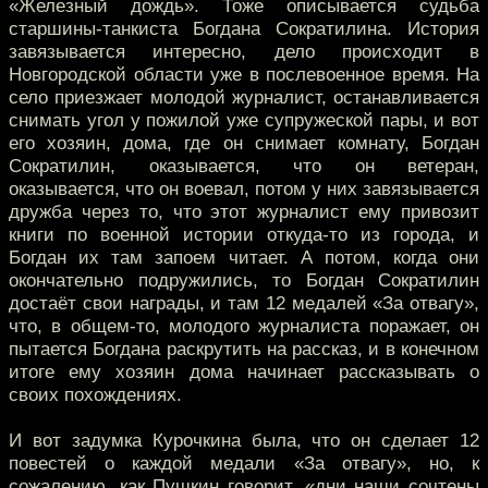
«Железный дождь». Тоже описывается судьба
старшины-танкиста Богдана Сократилина. История
завязывается интересно, дело происходит в
Новгородской области уже в послевоенное время. На
село приезжает молодой журналист, останавливается
снимать угол у пожилой уже супружеской пары, и вот
его хозяин, дома, где он снимает комнату, Богдан
Сократилин, оказывается, что он ветеран,
оказывается, что он воевал, потом у них завязывается
дружба через то, что этот журналист ему привозит
книги по военной истории откуда-то из города, и
Богдан их там запоем читает. А потом, когда они
окончательно подружились, то Богдан Сократилин
достаёт свои награды, и там 12 медалей «За отвагу»,
что, в общем-то, молодого журналиста поражает, он
пытается Богдана раскрутить на рассказ, и в конечном
итоге ему хозяин дома начинает рассказывать о
своих похождениях.
И вот задумка Курочкина была, что он сделает 12
повестей о каждой медали «За отвагу», но, к
сожалению, как Пушкин говорит, «дни наши сочтены