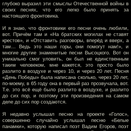
глубоко выразил эти смыслы Отечественной войны в
своих песнях, что его легко было принять за
настоящего фронтовика.
И я знаю, что фронтовики его песни очень любили,
вот. Причём там и «На братских могилах не ставят
крестов», и «Отставить разговоры, вперёд и вверх, а
там… Ведь это наши горы, они помогут нам!», и
многие другие знаменитые песни Высоцкого. Вот он
уникально смог уловить, он был не единственным
таким человеком, мне кажется, это просто было
разлито в воздухе и через 10, и через 20 лет. Песня
«День Победы» была написана сколько, через 20 лет,
по-моему, в 65 году она в первый раз прозвучала, вот.
Т.е. это всё ещё было разлито в воздухе, и разлито
до сих пор, и поэтому эти произведения на самом
деле до сих пор создаются.
Я недавно услышал песню на проекте «Голос»,
совершенно случайно услышал песню «Белые
панамки», которую написал поэт Вадим Егоров, поэт