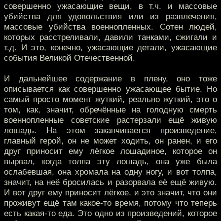
совершенно ужасающие вещи, в т.ч. и массовые
убийства для удовольствия или из развлечения,
массовые убийства военнопленных. Сотен людей,
которых расстреливали, давили танками, сжигали и
т.д. И это, конечно, ужасающие детали, ужасающие
события Великой Отечественной.
И дальнейшее содержание в плену, оно тоже
описывается как совершенно ужасающее бытие. Но
самый просто момент жуткий, реально жуткий, это о
том, как, значит, обречённые на голодную смерть
военнопленные советские растерзали ещё живую
лошадь. На этом заканчивается произведение,
главный герой, он не может ходить, он ранен, и его
друг приносит ему лёгкое лошадиное, которое он
вырвал, когда толпа эту лошадь, она уже была
ослабевшая, она хромала на одну ногу, и вот толпа,
значит, на неё бросилась и разорвала её ещё живую.
И вот друг ему приносит лёгкое, и это значит, что они
проживут ещё там какое-то время, потому что теперь
есть какая-то еда. Это одно из произведений, которое