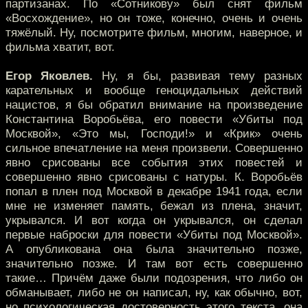
партизанах. По «Сотникову» был снят фильм
«Восхождение», но он тоже, конечно, очень и очень
тяжёлый. Ну, посмотрите фильм, многим, наверное, и
фильма хватит, вот.
Егор Яковлев.
Ну, я бы, развивая тему разных
карательных и вообще геноцидальных действий
нацистов, я бы обратил внимание на произведение
Константина Воробьёва, его повести «Убиты под
Москвой», «Это мы, Господи!» и «Крик» очень
сильное впечатление на меня произвели. Совершенно
явно срисованы все события этих повестей и
совершенно явно срисованы с натуры. К. Воробьёв
попал в плен под Москвой в декабре 1941 года, если
мне не изменяет память, бежал из плена, значит,
укрывался. И вот когда он укрывался, он сделал
первые наброски для повести «Убиты под Москвой».
А опубликована она была значительно позже,
значительно позже. И там вот есть совершенно
такие… Причём даже были подозрения, что либо он
обманывает, либо не он написал, ну, как обычно, вот,
но психологическая достоверность этого текста, она