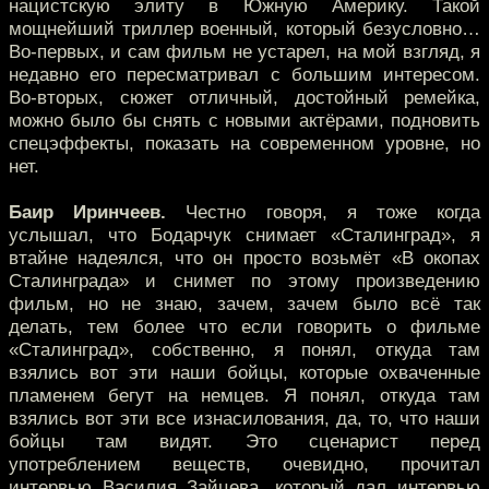
нацистскую элиту в Южную Америку. Такой
мощнейший триллер военный, который безусловно…
Во-первых, и сам фильм не устарел, на мой взгляд, я
недавно его пересматривал с большим интересом.
Во-вторых, сюжет отличный, достойный ремейка,
можно было бы снять с новыми актёрами, подновить
спецэффекты, показать на современном уровне, но
нет.
Баир Иринчеев.
Честно говоря, я тоже когда
услышал, что Бодарчук снимает «Сталинград», я
втайне надеялся, что он просто возьмёт «В окопах
Сталинграда» и снимет по этому произведению
фильм, но не знаю, зачем, зачем было всё так
делать, тем более что если говорить о фильме
«Сталинград», собственно, я понял, откуда там
взялись вот эти наши бойцы, которые охваченные
пламенем бегут на немцев. Я понял, откуда там
взялись вот эти все изнасилования, да, то, что наши
бойцы там видят. Это сценарист перед
употреблением веществ, очевидно, прочитал
интервью Василия Зайцева, который дал интервью