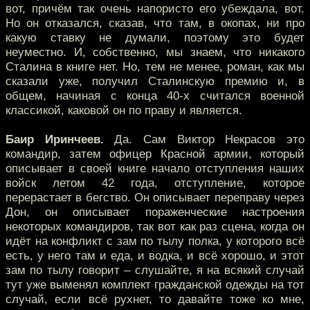
вот, причём так очень напористо его убеждала, вот.
Но он отказался, сказав, что там, в окопах, ни про
какую ставку не думали, поэтому это будет
неуместно. И, собственно, мы знаем, что никакого
Сталина в книге нет. Но, тем не менее, роман, как мы
сказали уже, получил Сталинскую премию и, в
общем, начиная с конца 40-х считался военной
классикой, каковой он по праву и является.
Баир Иринчеев.
Да. Сам Виктор Некрасов это
командир, затем офицер Красной армии, который
описывает в своей книге начало отступления наших
войск летом 42 года, отступление, которое
перерастает в бегство. Он описывает переправу через
Дон, он описывает пораженческие настроения
некоторых командиров, так вот как раз сцена, когда он
идёт на конфликт с зам по тылу полка, у которого всё
есть, у него там и еда, и водка, и всё хорошо, и этот
зам по тылу говорит – слушайте, я на всякий случай
тут уже выменял комплект гражданской одежды на тот
случай, если всё рухнет, то давайте тоже ко мне,