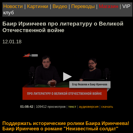
Новости
|
Картинки
|
Видео
|
Переводы
|
Магазин
|
VIP
клуб
Баир Иринчеев про литературу о Великой
Отечественной войне
12.01.18
01:08:42
|
109412 просмотров
|
текст
|
аудиоверсия
|
скачать
Поддержать исторические ролики Баира Иринчеева!
Баир Иринчеев о романе "Неизвестный солдат"