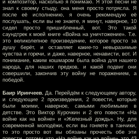
и композитор, насколько я понимаю. Я этой песни не
знал к своему стыду, она меня просто потрясла. Я
после её исполнению, я очень рекомендую её
послушать, если вы не знаете, я минут, наверное, 10
сидел просто пришибленный, вот. Это такой
саундтрек к моей книге «Война на уничтожение». Т.е.
это великолепное произведение, которое просто за
душу берёт, и оставляет какие-то невыразимые
чувства и горечи, и даже, наверное, ненависти, вот. И
понимание, каким кошмаром была война для нашего
народа, для наших предков, и какой подвиг они
совершили, закончив эту войну не поражением, а
победой.
Баир Иринчеев.
Да. Перейдём к следующему автору,
и следующие 2 произведения, 2 повести, которые
были моими, наверное, самыми любимыми в
детстве. Это Виктор Курочкин и 2 его повести «На
войне как на войне» и «Железный дождь». Ну, для
современной молодёжи, если вы гоняете в танчики,
то это просто вот вы обязаны прочесть обе эти
повести, потому что «На войне как на войне» это 43