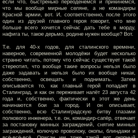
если что, быстренько переоденемся и прикинемся,
что мы вообще мирные селяне, а не командиры
Красной армии, вот. И, соответственно, после этого
один из друзей главного героя говорит, что мне
больше всего хочется сейчас дать тебе в морду,
нафига ты, такое дерьмо, родине нужен вообще? Вот.
Т.е. для 40-х годов, для сталинского времени,
наверное, современной молодёжи будет несколько
странно читать, потому что сейчас существует такой
стереотип, что вообще такие вопросы нельзя было
даже задавать и нельзя было их вообще никак,
собственно, освещать и поднимать. Затем
описывается то, как главный герой попадает в
Сталинград, и как он переживает налёт 23 августа 42
года и, собственно, фактически в этот же день
начинаются бои за город. И он описывает,
собственно, всю Сталинградскую битву глазами
полкового инженера, т.е. он, командир-сапёр, отвечает
за постановку минных заграждений, снятие минных
заграждений, колючую проволоку, окопы, блиндажи и
всё-всё-всё. Описан им тоже такой вот окопный