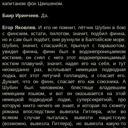
капитаном фон Цвишеном.
Баир Иринчеев.
Да.
Егор Яковлев.
И кто не помнит, лётчик Шубин в бою
с финским, кстати, пилотом, значит, подбил финна,
но и сам был подбит, они рухнули в Балтийское море.
Шубин, значит, спасшийся, прыгнул с парашютом,
увидел финна, финн был в водонепроницаемом
костюме, он снял с него этот водонепроницаемый
костюм плавучий, значит, надел его на себя, и тут
неожиданно раз, всплывает немецкая подводная
лодка, вот этот летучий голландец, и спасает его.
Думает, что он финн, спасает его как союзника. А
Шубин был человеком, блестяще владевшим
немецким языком, и вот он оказывается на этой
немецкой подводной лодке, суперсекретной, про
которую никто ничего не знает, и которая по сюжету
романа впоследствии вывезла Гитлера, или во
всяком случае пыталась вывезти нацистскую
(возможно, вывезла Гитлера), но вывезла какую-то