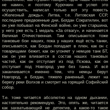
не нами», и поэтому Курочкин не успел это
осуществить, написал только вот эту повесть
«Железный дождь». Литва, т.е. Литовская ССР,
последние предвоенные дни, Богдан Сократилин, вот
он уже побывал на Финской войне, он уже старшина,
у него уже есть 1 медаль «За отвагу», и начинается
Великая Отечественная. Там описываются тоже
танковые бои наших, пока у наших ещё есть танки,
описывается, как Богдан попадает в плен, как он с
товарищами бежит, как он угоняет у немцев танк БТ,
как он уже вливается в состав наших танковых
частей, как он отступает из под Пскова, как он
отступает под Новгород уже без танка. И всё
заканчивается именно тем, что немцы берут
Новгород, а Богдан, тяжело раненный, лежит на
берегу реки Волхов и смотрит на горящий Софийский
собор.
Т.е. тоже читается абсолютно на одном дыхании,
настоятельно рекомендую. Это, опять же, читается
как захватывающий не детектив, а какое-то такое