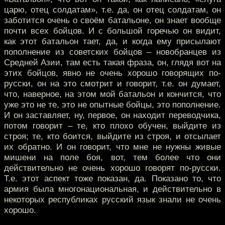
царю, отец солдатам», т.е. да, он отец солдатам, он
заботится очень о своём батальоне, он знает вообще
почти всех бойцов. И с большой горечью он видит,
как этот батальон тает, да, и когда ему присылают
пополнение из советских бойцов – новобранцев из
Средней Азии, там есть такая фраза, он, глядя вот на
этих бойцов, явно не очень хорошо говорящих по-
русски, он на это смотрит и говорит, т.е. он думает,
что, наверное, на этом мой батальон и кончится, что
уже это не те, это не опытные бойцы, это пополнение.
И он заставляет, ну, первое, он находит переводчика,
потом говорит – те, кто плохо обучен, выйдите из
строя; те, кто боится, выйдите из строя, и отсылает
их обратно. И он говорит, что мне не нужны живые
мишени на поле боя, вот, тем более что они
действительно не очень хорошо говорят по-русски.
Т.е. этот аспект тоже показан, да. Показано то, что
армия была многонациональная, и действительно в
некоторых республиках русский язык знали не очень
хорошо.