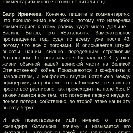
комментариях много чего мы не читали ещё.
Баир Иринчеев.
Конечно, пишите в комментариях,
что прошло мимо нас обоих, потому что наверняка
комментариев к этому ролику будет много. Дальше –
Василь Быков, его «Батальон». Замечательное
произведение, год, судя по всему, уже после 43,
потому что все с погонами. И описывается штурм
высоты нашим сильно поредевшим стрелковым
батальоном. Т.е. показывается буквально 2-3 суток в
жизни обычной нашей воинской части на Великой
Отечественной войне. Показываются и конфликты с
начальством, и конфликты внутри батальона между
офицерами, и проблемы со снабжением, т.е. там вот
просто всё расписано, как происходит на поле боя. И
заканчивается всё тем, что потерпев первую неудачу,
понеся потери, собственно, во второй атаке наши эту
высоту берут.
И всё повествование идёт именно от имени
командира батальона, почему и называется его
«Батальон», что вот он такой, как написано, «слуга