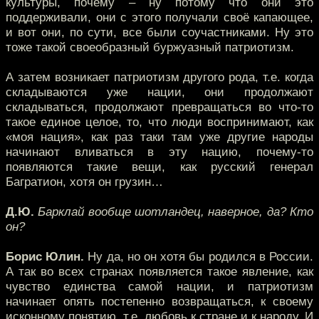
культуры, почему – ну потому что они это
поддерживали, они с этого получали своё капающее,
и вот они, по сути, все были соучастниками. Ну это
тоже такой своеобразный буржуазный патриотизм.
А затем возникает патриотизм другого рода, т.е. когда
складываются уже нации, они продолжают
складываться, продолжают превращаться во что-то
такое единое целое, то, что люди воспринимают, как
«моя нация», как раз таки там уже другие народы
начинают вливаться в эту нацию, почему-то
появляются такие вещи, как русский генерал
Багратион, хотя он грузин…
Д.Ю.
Барклай вообще шотландец, наверное, да? Кто
он?
Борис Юлин.
Ну да, но он хотя бы родился в России.
А так во всех странах появляется такое явление, как
чувство единства самой нации, и патриотизм
начинает опять постепенно возвращаться, к своему
исконному понятию, т.е. любовь к стране и к народу. И