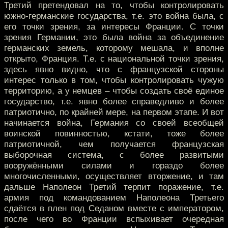
Третий претендовал на то, чтобы контролировать
южно-германские государства, т.е. это война была, с
его точки зрения, за интересы Франции. С точки
зрения Германии, это была война за объединение
германских земель, которому мешала, и вполне
открыто, Франция. Т.е. с национальной точки зрения,
здесь явно видно, что с французской стороны
интерес только в том, чтобы контролировать чужую
территорию, а у немцев – чтобы создать своё единое
государство, т.е. явно более справедливо и более
патриотично, по крайней мере, на первом этапе. И вот
начинается война, Германия со своей всеобщей
воинской повинностью, кстати, тоже более
патриотичной, чем получается французская
выборочная система, с более развитыми
вооружёнными силами и гораздо более
многочисленными, осуществляет вторжение, и там
дальше Наполеон Третий терпит поражение, т.е.
армия под командованием Наполеона Третьего
сдаётся в плен под Седаном вместе с императором,
после чего во Франции вспыхивает очередная