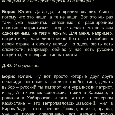
которым мы всё время дерёмся на танцах?
Борис Юлин.
Да-да-да, и кричим «наших бьют»,
потому что это наши, а те не наши. Вот это как раз
таки уже моменты, связанные с расширением
понятия «патриотизм», которые делают его не таким
однозначным, не таким ясным. Для меня, например,
патриотизм, если лично меня брать, это любовь к
своей стране и своему народу. Но здесь опять есть
сложности: например, сейчас у нас есть русские
патриоты, есть украинские патриоты…
Д.Ю.
И нерусские.
Борис Юлин.
Ну вот просто которые друг друга
ненавидят, которые заставляют как бы, типа, делать
выбор – русский ты патриот или украинский патриот,
и т.д. А я человек советский, я жил в Харькове, я
родился в Хабаровске, я жил, кстати, в северном
Казахстане – это Петропавловск-Казахский, жил в
Кировабаде – это нынешняя Гянжда, но их я, правда,
уже не помню совершенно, вот Харьков помню