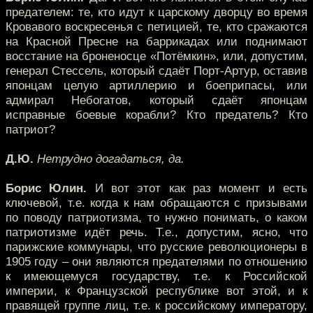
предателем: те, кто идут к царскому дворцу во время
Кровавого воскресенья с петицией, те, кто сражаются
на Красной Пресне на баррикадах или поднимают
восстание на броненосце «Потёмкин», или, допустим,
генерал Стессель, который сдаёт Порт-Артур, оставив
японцам целую артиллерию и боеприпасы, или
адмирал Небогатов, который сдаёт японцам
исправные боевые корабли? Кто предатель? Кто
патриот?
Д.Ю.
Нетрудно догадаться, да.
Борис Юлин.
И вот этот как раз момент и есть
ключевой, т.е. когда к нам обращаются с призывами
по поводу патриотизма, то нужно понимать, о каком
патриотизме идёт речь. Т.е., допустим, ясно, что
парижские коммунары, что русские революционеры в
1905 году – они являются предателями по отношению
к имеющемуся государству, т.е. к Российской
империи, к Французской республике вот этой, и к
правящей группе лиц, т.е. к российскому императору,