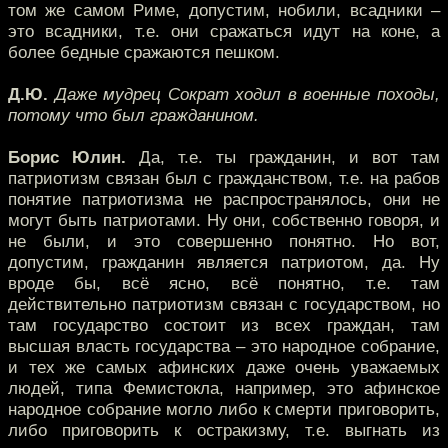
том же самом Риме, допустим, нобили, всадники –
это всадники, т.е. они сражаться идут на коне, а
более бедные сражаются пешком.
Д.Ю.
Даже мудрец Сократ ходил в военные походы,
потому что был гражданином.
Борис Юлин.
Да, т.е. ты гражданин, и вот там
патриотизм связан был с гражданством, т.е. на рабов
понятие патриотизма не распространялось, они не
могут быть патриотами. Ну они, собственно говоря, и
не были, и это совершенно понятно. Но вот,
допустим, гражданин является патриотом, да. Ну
вроде бы, всё ясно, всё понятно, т.е. там
действительно патриотизм связан с государством, но
там государство состоит из всех граждан, там
высшая власть государства – это народное собрание,
и тех же самых афинских даже очень уважаемых
людей, типа Фемистокла, например, это афинское
народное собрание могло либо к смерти приговорить,
либо приговорить к остракизму, т.е. выгнать из