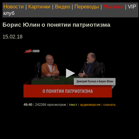
Новости
|
Картинки
|
Видео
|
Переводы
|
Магазин
|
VIP
клуб
Борис Юлин о понятии патриотизма
15.02.18
49:40
|
242266 просмотров
|
текст
|
аудиоверсия
|
скачать