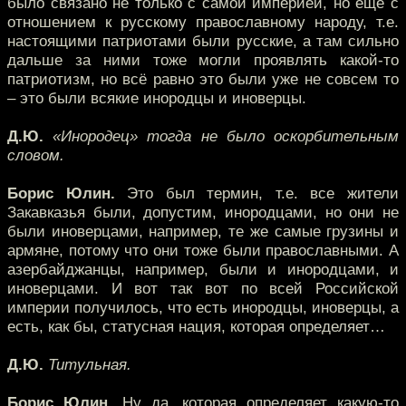
было связано не только с самой империей, но ещё с
отношением к русскому православному народу, т.е.
настоящими патриотами были русские, а там сильно
дальше за ними тоже могли проявлять какой-то
патриотизм, но всё равно это были уже не совсем то
– это были всякие инородцы и иноверцы.
Д.Ю.
«Инородец» тогда не было оскорбительным
словом.
Борис Юлин.
Это был термин, т.е. все жители
Закавказья были, допустим, инородцами, но они не
были иноверцами, например, те же самые грузины и
армяне, потому что они тоже были православными. А
азербайджанцы, например, были и инородцами, и
иноверцами. И вот так вот по всей Российской
империи получилось, что есть инородцы, иноверцы, а
есть, как бы, статусная нация, которая определяет…
Д.Ю.
Титульная.
Борис Юлин.
Ну да, которая определяет какую-то