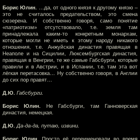
Борис Юлин.
…да, от одного князя к другому князю –
это не считалось предательством, это смена
сюзерена. И собственно говоря, само понятие
«патриотизм» отсутствовало, т.е. земля там
принадлежала каким-то конкретным монархам,
которые могли не иметь к этому народу никакого
отношения, т.е. Анжуйская династия правящая в
Неаполе и на Сицилии, Люксембургская династия,
правящая в Венгрии, те же самые Габсбурги, которые
правили и в Австрии, и в Испании, т.е. там эта вот
лёгкая перетасовка… Ну собственно говоря, в Англии
до сих пор правят…
Д.Ю.
Габсбурги.
Борис Юлин.
Не Габсбурги, там Ганноверская
династия, немецкая.
Д.Ю.
Да-да-да, путаю, извини.
Борис Юлин.
Просто её переименовали во время