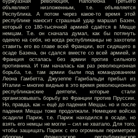
буржуазная революция, Наполеона Третьего
объявляют низложенным, т.е. объявляется
Республика. А потом через какое-то время этой
республике наносит страшный удар маршал Базен,
который со 180-тысячной армией сдаётся в Мецце
немцам. Т.е. он сначала думал, как бы потянуть
одеяло на себя, но когда республиканцы не захотели
ставить его во главе всей Франции, вот сидящего в
осаде Базена, он сдался вместе со всей армией, и
Франция осталась без армии против сильного
противника. И там началась как раз революционная
борьба, т.е. там армии были под командованием
Леона Гамбетта, Джузеппе Гарибальди прибыл из
Италии – многие видные в это время революционные
республиканские деятели, которые стали
организовывать борьбу во Франции против Пруссии.
Но, правда, как – ещё до падения Меццы, но и после
падения Меццы тоже продолжали. Немецкие войска
осадили Париж, т.е. Париж находился в осаде, но
взять его немцы не могли – сил не хватало. Для того,
чтобы защищать Париж с его огромным периметром
обороны, французское республиканское