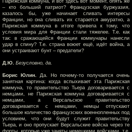
Парижская коммуна, и вот здесь вот момент, опять же
– кто больший патриот? Французская буржуазия,
казалось бы, уже начинает сливать интересы
Франции, но она сливать их старается аккуратно, а
Парижская коммуна в итоге привела к тому, что
условия мира для Франции стали тяжелее. Т.е. как
так: в сражающейся Франции коммунары нанесли
удар в спину? Т.е. страна воюет ещё, идёт война, а
они устраивают бунт – предатели?
Д.Ю.
Безусловно, да.
Борис Юлин.
Да. Но почему-то получается очень
занятная картина: когда вспыхивает эта Парижская
коммуна, то правительство Тьера договаривается с
немцами, не Парижская коммуна договаривается с
немцами, а Версальское правительство
договаривается с немцами, немцы отпускают
большое количество французских военнопленных под
условием, что они будут служит правительству
Тьера, и оно пропускает Версальские войска через те
форты, которые уже заняты немецкими войсками, т.е.