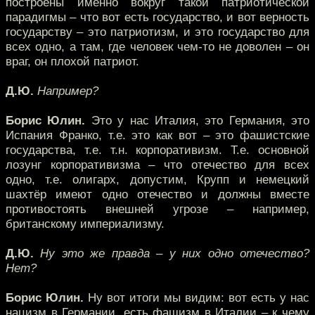
построены именно вокруг такой патриотической
парадигмы – что вот есть государство, и вот верность
государству – это патриотизм, и это государство для
всех одно, а там, где человек чем-то не доволен – он
враг, он плохой патриот.
Д.Ю.
Например?
Борис Юлин.
Это у нас Италия, это Германия, это
Испания Франко, т.е. это как вот – это фашистские
государства, т.е. т.н. корпоративизм. Т.е. основной
лозунг корпоративизма – что отечество для всех
одно, т.е. олигарх, допустим, Крупп и немецкий
шахтёр имеют одно отечество и должны вместе
противостоять внешней угрозе – например,
британскому империализму.
Д.Ю.
Ну это же правда – у них одно отечество?
Нет?
Борис Юлин.
Ну вот итоги мы видим: вот есть у нас
нацизм в Германии, есть фашизм в Италии – к чему