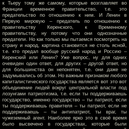
к Тьеру тому же самому, которые возглавляет во
Франции временное правительство, т.е. это
предательство по отношению к ним. И Ленин в
Первую мировую – предатель по отношению к
правительству Керенского, к Временному
правительству, ну потому что они однозначные
предатели. Но как только мы пытаемся посмотреть на
страну и народ, картина становится не столь ясной,
т.е. кто предал вообще русский народ и Россию –
Керенский или Ленин? Уже вопрос, ну для одних
очевиден один ответ, для других – другой ответ, но
для большинства он непонятен, т.е. они даже не
задумывались об этом. Но важным признаком любого
капиталистического государства является вот это вот
объединение людей вокруг центральной власти под
лозунгами патриотизма, т.е. если ты поддерживаешь
государство, именно государство – ты патриот, если
ты поддерживаешь правителя – ты патриот, если не
поддерживаешь – ты антипатриот, ты враг, ты
чужеземный агент. Наиболее ярко это в своё время
было высвечено в государствах, которые были