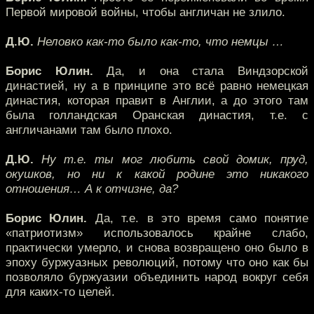
Первой мировой войны, чтобы англичан не злило.
Д.Ю.
Неловко как-то было как-то, что немцы …
Борис Юлин.
Да, и она стала Виндзорской
династией, ну а в принципе это всё равно немецкая
династия, которая правит в Англии, а до этого там
была голландская Оранская династия, т.е. с
англичанами там было плохо.
Д.Ю.
Ну т.е. ты мог любить свой домик, пруд,
окушков, но ни к какой родине это никакого
отношения… А к отчизне, да?
Борис Юлин.
Да, т.е. в это время само понятие
«патриотизм» использовалось крайне слабо,
практически умерло, и снова возвращено оно было в
эпоху буржуазных революций, потому что оно как бы
позволяло буржуазии объединить народ вокруг себя
для каких-то целей.