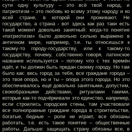
сути одну культуру – это всё твой народ, и
патриотизм – это любовь ко всему этому народу и ко
всей стране, в которой они проживают. Не
государство, а страна - вот здесь как раз таки есть
такой момент довольно занятный: когда-то понятие
«патриотизм» было довольно сильно выражено в
античном мире, например, т.е. ты относишься к
такому-то городу-государству, или к такому-то
государству, почему, собственно говоря, латинское
название используется – потому что с тех времён
идёт, и ты должен быть предан своему городу. Но там
было как: весь город за тебя, все граждане города –
это твоя опора, но и ты – опора этого города. Но это
обеспечивалось ещё довольно занятными, допустим,
своеобразными действами, ритуалами такими,
которые как-то подчёркивали это единство, например,
если строились городские стены, там участвовали
все полноправные граждане города в строительстве,
богатые, бедные – роли не играет, все обязаны
работать, т.е. есть такое понятие – общественные
работы. Дальше: защищать страну обязаны все, в