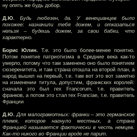
ну опять же будь добор.
Д.Ю.
Будь любезен, да. У венецианцев было
похожее: назначили тебя дожем, и отказаться
нельзя – будешь дожем, за свои бабки, что
характерно.
Борис Юлин.
Т.е. это было более-менее понятно.
Потом понятие патриотизма в Средние века как-то
умерло, потому что там заменено оно было понятием
сюзеренитета, и там страна отошла на второй план, а
народ вышел на первый, т.е. там вот это вот заметно
на изменении титула, допустим, франкских королей:
сначала это был rex Francorum, т.е. правитель
франков, а потом это стал rex Franciae, т.е. правитель
Франции
Д.Ю.
Для малограмотных: франки – это германское
племя, которое нагнуло местных, а страна
Францией называется фактически в честь немцев.
Как-то никого во Франции вроде не парит.