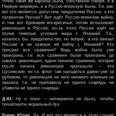
точно такая же картина была, собственно говоря, и в
Первую мировую, и в Русско-японскую была. Т.е. как:
вот кто является, допустим, предателем России, а кто
патриотом России? Вот идёт Русско-японская война,
и там вот Кровавое воскресенье, потом вспыхивает
революция в России, из-за этого Россия идёт на
более тяжёлые условия мира с Японией. Т.е.,
казалось бы, предательство, но вопрос: а кто ввязал
Россию в не нужную ей войну с Японией? Кто
просрал все сражения? Ведь война была уже
проиграна, т.е. все сражения были проиграны до
навала революции, единственное сражение, которое
после начала революции произошло – это
Цусимское, но т.к. флот там находился давно уже за
рубежом, то революция на него никакого влияния не
оказала, т.е. не прибавила ни одного снаряда, не
убавила ни одного снаряда.
Д.Ю.
Ну и плюс – интернета не было, чтобы
пошатнуть моральный дух.
Борис Юлин.
Да. И вот кто является в этом случае