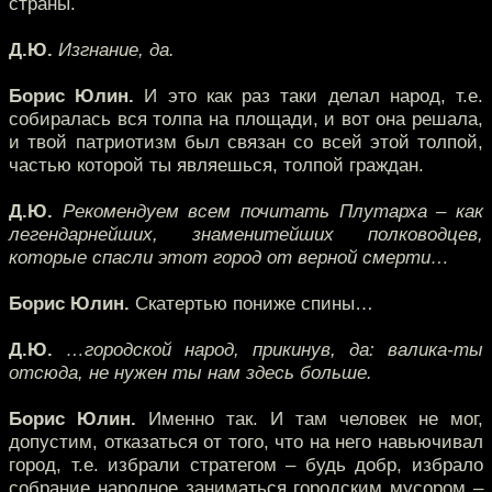
страны.
Д.Ю.
Изгнание, да.
Борис Юлин.
И это как раз таки делал народ, т.е.
собиралась вся толпа на площади, и вот она решала,
и твой патриотизм был связан со всей этой толпой,
частью которой ты являешься, толпой граждан.
Д.Ю.
Рекомендуем всем почитать Плутарха – как
легендарнейших, знаменитейших полководцев,
которые спасли этот город от верной смерти…
Борис Юлин.
Скатертью пониже спины…
Д.Ю.
…городской народ, прикинув, да: валика-ты
отсюда, не нужен ты нам здесь больше.
Борис Юлин.
Именно так. И там человек не мог,
допустим, отказаться от того, что на него навьючивал
город, т.е. избрали стратегом – будь добр, избрало
собрание народное заниматься городским мусором –