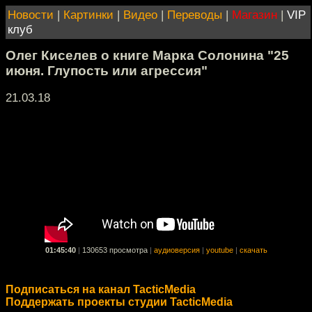
Новости
|
Картинки
|
Видео
|
Переводы
|
Магазин
|
VIP
клуб
Олег Киселев о книге Марка Солонина "25
июня. Глупость или агрессия"
21.03.18
01:45:40
|
130653 просмотра
|
аудиоверсия
|
youtube
|
скачать
Подписаться на канал TacticMedia
Поддержать проекты студии TacticMedia