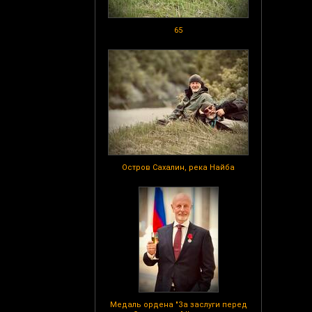
65
Остров Сахалин, река Найба
Медаль ордена "За заслуги перед