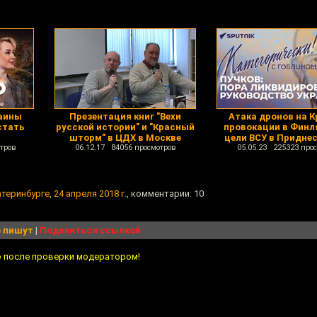
аины
Презентация книг "Вехи
Атака дронов на К
стать
русской истории" и "Красный
провокации в Финл
шторм" в ЦДХ в Москве
цели ВСУ в Придне
тров
06.12.17 84056 просмотров
05.05.23 225323 про
еринбурге, 24 апреля 2018 г.
, комментарии: 10
 пишут
|
Поделиться ссылкой
о после проверки модератором!