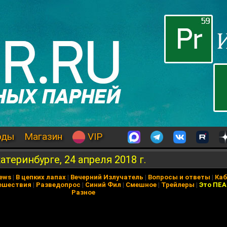
оды
Магазин
VIP
атеринбурге, 24 апреля 2018 г.
News
|
В цепких лапах
|
Вечерний Излучатель
|
Вопросы и ответы
|
Каб
ешествия
|
Разведопрос
|
Синий Фил
|
Смешное
|
Трейлеры
|
Это ПЕ
Разное