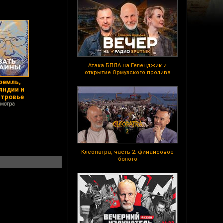
Атака БПЛА на Геленджик и
открытие Ормузского пролива
ремль,
яндии и
стровье
смотра
Клеопатра, часть 2: финансовое
болото