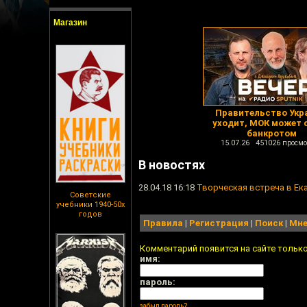
Магазин
Правительство Укр
уходит, МОК может 
банкротом
15.07.26 451026 просмо
В новостях
28.04.18 16:18
Творческая встреча в Екат
Советские
учебники 1940-50х
годов
Правила
|
Регистрация
|
Поиск
|
Мне
Комментарий появится на сайте тольк
имя:
пароль:
забыл пароль?