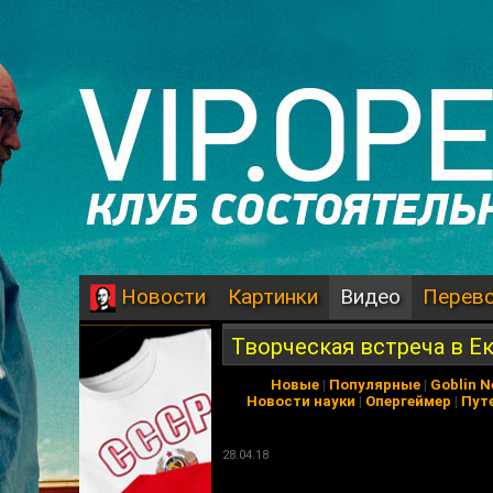
Картинки
Видео
Перев
Новости
Творческая встреча в Ек
Новые
|
Популярные
|
Goblin 
Новости науки
|
Опергеймер
|
Пут
28.04.18