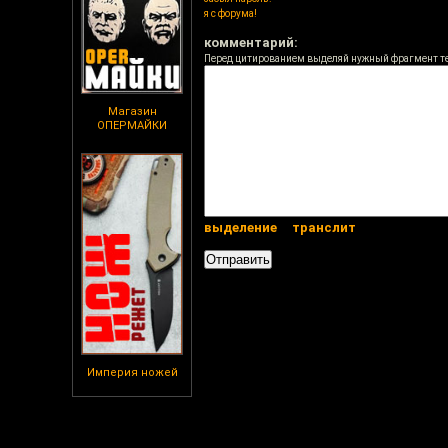
я с форума!
комментарий:
Перед цитированием выделяй нужный фрагмент т
Магазин
ОПЕРМАЙКИ
выделение
транслит
Империя ножей