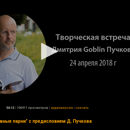
56:12
|
106911 просмотров
|
аудиоверсия
|
скачать
авные парни" с предисловием Д. Пучкова