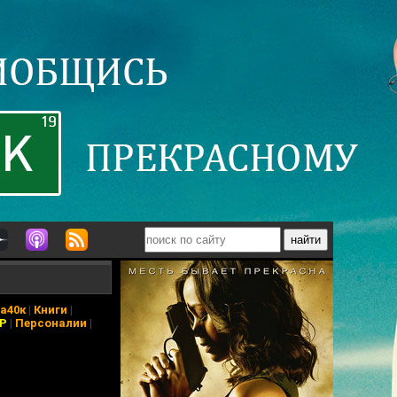
а40к
|
Книги
|
АР
|
Персоналии
|