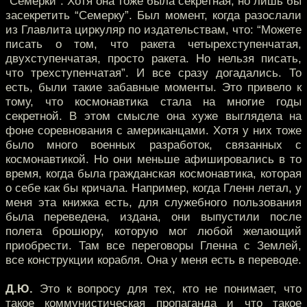
“Семерки”. Хотя она тоже была секретная, но лишь бы
засекретить “Семерку”. Был момент, когда разослали
из Главлита циркуляр по издательствам, что: “Можете
писать о том, что ракета четырехступенчатая,
двухступенчатая, просто ракета. Но нельзя писать,
что трехступенчатая”. И все сразу догадались. То
есть, были такие забавные моменты. Это привело к
тому, что космонавтика стала на многие годы
секретной. В этом смысле она хуже выглядела на
фоне соревнования с американцами. Хотя у них тоже
было много военных разработок, связанных с
космонавтикой. Но они меньше афишировались в то
время, когда была гражданская космонавтика, которая
о себе как бы кричала. Например, когда Гленн летал, у
меня эта книжка есть, для служебного пользования
была переведена, издана, они выпустили после
полета брошюру, которую мог любой желающий
приобрести. Там все переговоры Гленна с Землей,
все конструкции корабля. Она у меня есть в переводе.
Д.Ю.
Это к вопросу для тех, кто не понимает, что
такое коммунистическая пропаганда и что такое