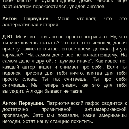
тебе место в сумасшедшем доме. Небось еще
партбилетом перекрестился, увидев ангелов.
Антон Первушин.
Меня утешает, что это
альтернативная история.
Д.Ю.
Меня вот эти ангелы просто потрясают. Ну, что
ты мне хочешь сказать? Что вот этот человек, давая
присягу, какие-то клятвы, он все время держал фигу в
кармане? “На самом деле все не по-настоящему. На
самом деле я другой, я думаю иначе“. Как известно,
каждый автор пишет и снимает про себя. Если ты
подонок, присяга для тебя ничто, клятва для тебя
просто слова. Ты так считаешь. Ты про себя
снимаешь. Мы теперь знаем, как это для тебя
выглядит. А люди бывают не такие.
Антон Первушин.
Патриотический пафос сводится к
достаточно примитивной антиамериканской
пропаганде. Зато мы показали, какие американцы
негодяи, хотят нашу станцию похитить.