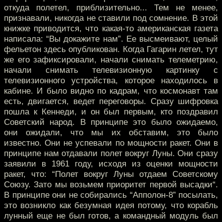
откуда полетел, приблизительно... Тем не менее,
признавали, никогда не ставили под сомнение. В этой
книжке приводится, что какая-то американская газета
написала: “Вы докажите нам”. Ее высмеивают, целый
фельетон здесь опубликован. Когда Гагарин летел, тут
же его зафиксировали, начали снимать телеметрию,
начали снимать телевизионную картинку с
телевизионного устройства, которое находилось в
кабине. И было видно по кадрам, что космонавт там
есть, двигается, ведет переговоры. Сразу шифровка
пошла к Кеннеди, и он был первым, кто поздравил
Советский народ. В принципе это было ожидаемо,
они ожидали, что мы их обставим, это было
известно. Они не успевали по мощности ракет. Они в
принципе нам отдавали полет вокруг Луны. Они сразу
заявили в 1961 году, исходя из оценки мощности
ракет, что: “Полет вокруг Луны отдаем Советскому
Союзу. Зато мы возьмем приоритет первой высадки“.
В принципе они не собирались “Апполон-8” посылать,
это возникло как безумная идея потому, что корабль
лунный еще не был готов, а командный модуль был