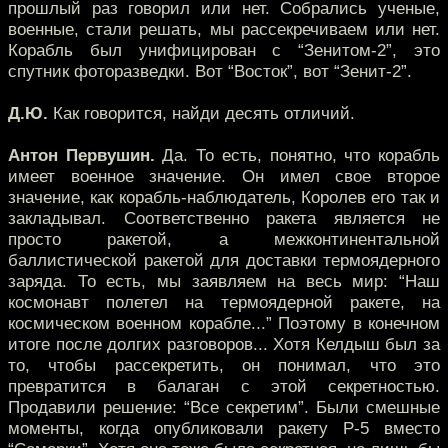
прошлый раз говорил или нет. Собрались ученые,
военные, стали решать, мы рассекречиваем или нет.
Корабль был унифицирован с “Зенитом-2”, это
спутник фоторазведки. Вот “Восток”, вот “Зенит-2”.
Д.Ю.
Как говорится, найди десять отличий.
Антон Первушин.
Да. То есть, понятно, что корабль
имеет военное значение. Он имел свое второе
значение, как корабль-наблюдатель, Королев его так и
закладывал. Соответственно ракета является не
просто ракетой, а межконтинентальной
баллистической ракетой для доставки термоядерного
заряда. То есть, мы заявляем на весь мир: “Наш
космонавт полетел на термоядерной ракете, на
космическом военном корабле...” Поэтому в конечном
итоге после долгих разговоров... Хотя Келдыш был за
то, чтобы рассекретить, он понимал, что это
превратится в балаган с этой секретностью.
Продавили решение: “Все секретим”. Были смешные
моменты, когда опубликовали ракету Р-5 вместо