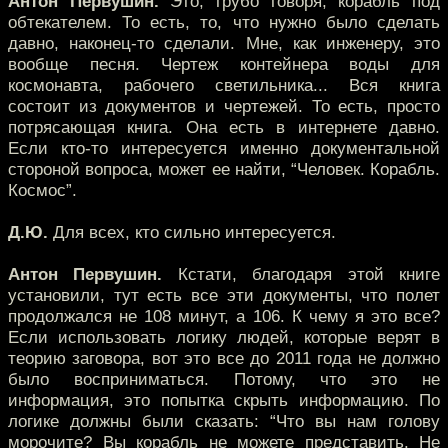
Антон Первушин.
Это, грубо говоря, корабль под
обтекателем. То есть, то, что нужно было сделать
давно, наконец-то сделали. Мне, как инженеру, это
вообще песня. Чертеж контейнера воды для
космонавта, рабочего светильника... Вся книга
состоит из документов и чертежей. То есть, просто
потрясающая книга. Она есть в интернете давно.
Если кто-то интересуется именно документальной
стороной вопроса, может ее найти, “Человек. Корабль.
Космос”.
Д.Ю.
Для всех, кто сильно интересуется.
Антон Первушин.
Кстати, благодаря этой книге
установили, тут есть все эти документы, что полет
продолжался не 108 минут, а 106. К чему я это все?
Если использовать логику людей, которые верят в
теорию заговора, вот это все до 2011 года не должно
было восприниматься. Потому, что это не
информация, это попытка скрыть информацию. По
логике должны были сказать: “Что вы нам голову
морочите? Вы корабль не можете представить. Не