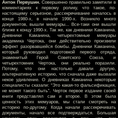
Антон Первушин.
Совершенно правильно заметили в
комментариях к первому ролику, что такое, по-
настоящему серьезное, рассекречивание началось в
конце 1980-х, в начале 1990-х. Возникло много
документов, вышли мемуары... Все-таки они вышли
ближе к концу 1990-х. Так же, как дневники Каманина.
Дневники Каманина, четырехтомные мемуары
академика Чертока, они действительно произвели
эффект разорвавшейся бомбы. Дневники Каманина,
который руководил подготовкой первого отряда,
знаменитый Герой Советского Союза, и
четырехтомник Чертока, они реально поразили.
Потому, что они настолько давали другую,
альтернативную историю, что сначала даже вызвали
некое удивление. О дневниках Каманина некоторые
специалисты сказали: “Это какая-то фальсификация,
не может такого быть”. Черток первое издание своей
книги представлял сам и второе. В этом была
ценность этих мемуаров, мы стали смотреть на
историю по-другому. Когда начали рассекречивать
документы, начало все подтверждаться. Большая