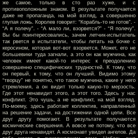
же самое, только в сто раз хуже, и с
противоположным знаком. В результате получается
даже не пропаганда, на мой взгляд, а совершенно
глупая ложь. Королев говорит: “Корабль-то не готов”. -
“А я полечу”. - “А мало ли, взорвется?” - “Я полечу”.
Вы бы поинтересовались, зачем летчик-испытатель
так рвется в испытатели, чтобы летать на бочке с
керосином, которая вот-вот взорвется. Может, его не
большевики туда загнали, а это он как мужчина, как
человек имеет какой-то интерес к преодолению
совершенно специфических трудностей. К тому, что
он первый, к тому, что он лучший. Видимо этому
“творцу” не понятно, что такое мужчина, какие у него
стремления, а он видит только какую-то мерзость.
Где этот ненавидит этого, а этот того. Здесь у нас
конфликт. Это чушь, а не конфликт, на мой взгляд.
По-моему, здесь работает коллектив, направленный
на решение задачи, на достижении одной цели. Все
друг другу помогают. В результате получаются
космические свершения. А вовсе не потому, что все
друг друга ненавидят. А космонавт увидел ангелов. Да