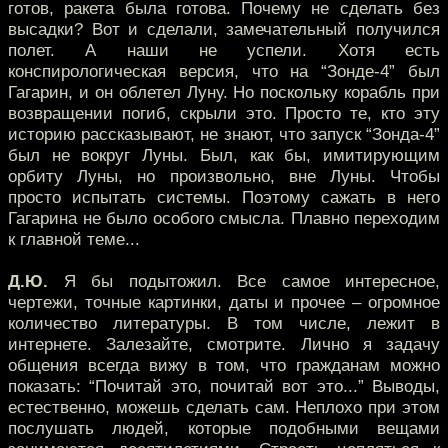
готов, ракета была готова. Почему не сделать без
высадки? Вот и сделали, замечательный получился
полет. А наши не успели. Хотя есть
конспирологическая версия, что на “Зонде-4” был
Гагарин, и он облетел Луну. Но поскольку корабль при
возвращении погиб, скрыли это. Просто те, кто эту
историю рассказывают, не знают, что запуск “Зонда-4”
был не вокруг Луны. Был, как бы, имитирующим
орбиту Луны, но произвольно, вне Луны. Чтобы
просто испытать системы. Поэтому сажать в него
Гагарина не было особого смысла. Плавно переходим
к главной теме...
Д.Ю.
Я бы подытожил. Все самое интересное,
чертежи, точные картинки, даты и прочее – огромное
количество литературы. В том числе, лежит в
интернете. Залезайте, смотрите. Лично я задачу
общения всегда вижу в том, что гражданам можно
показать: “Почитай это, почитай вот это...” Выводы,
естественно, можешь сделать сам. Неплохо при этом
послушать людей, которые подобными вещами