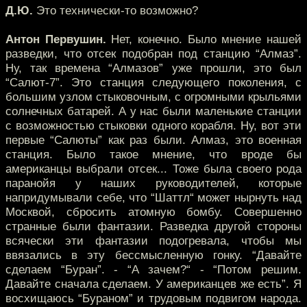
Д.Ю.
Это технически-то возможно?
Антон Первушин.
Нет, конечно. Было мнение нашей
разведки, что отсек подобран под станцию “Алмаз”.
Ну, так времена “Алмазов” уже прошли, это был
“Салют-7”. Это станция следующего поколения, с
большим узлом стыковочным, с огромными крыльями
солнечных батарей. А у нас были маленькие станции
с возможностью стыковки одного корабля. Ну, вот эти
первые “Салюты” как раз были. Алмаз, это военная
станция. Было такое мнение, что вроде бы
американцы выбрали отсек... Тоже была своего рода
паранойя у наших руководителей, которые
напридумывали себе, что “Шаттл“ может нырнуть над
Москвой, сбросить атомную бомбу. Совершенно
странные были фантазии. Разведка другой стороны
всячески эти фантазии подогревала, чтобы мы
ввязались в эту бессмысленную гонку. “Давайте
сделаем “Буран”. - “А зачем?“ - “Потом решим.
Давайте сначала сделаем. У американцев же есть”. Я
восхищаюсь “Бураном” и трудовым подвигом народа.