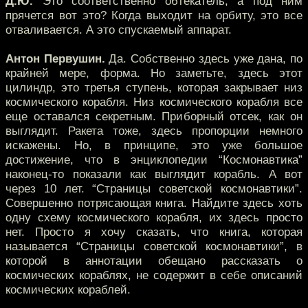
Д.Ю.
Это соответственно обтекатель, а под ним
прячется вот это? Когда выходит на орбиту, это все
отваливается. А это спускаемый аппарат.
Антон Первушин.
Да. Собственно здесь уже дана, по
крайней мере, форма. Но заметьте, здесь этот
цилиндр, это третья ступень, которая закрывает низ
космического корабля. Низ космического корабля все
еще оставался секретным. Приборный отсек, как он
выглядит. Ракета тоже, здесь пропорции немного
искажены. Но, в принципе, это уже большое
достижение, что в энциклопедии “Космонавтика”
наконец-то показали как выглядит корабль. А вот
через 10 лет. “Страницы советской космонавтики”.
Совершенно потрясающая книга. Найдите здесь хоть
одну схему космического корабля, их здесь просто
нет. Просто я хочу сказать, что книга, которая
называется “Страницы советской космонавтики”, в
которой в аннотации обещано рассказать о
космических кораблях, не содержит в себе описаний
космических кораблей.