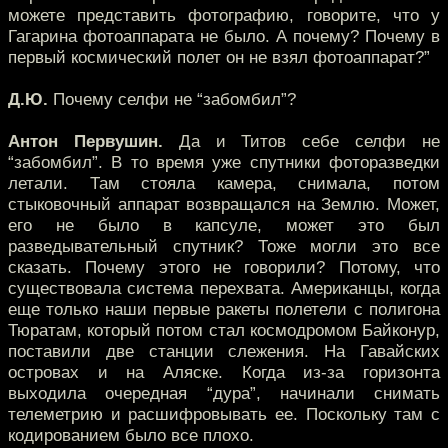
можете представить фотографию, говорите, что у
Гагарина фотоаппарата не было. А почему? Почему в
первый космический полет он не взял фотоаппарат?”
Д.Ю.
Почему селфи не “забомбил”?
Антон Первушин.
Да и Титов себе селфи не
“забомбил”. В то время уже спутники фоторазведки
летали. Там стояла камера, снимала, потом
стыковочный аппарат возвращался на Землю. Может,
его не было в капсуле, может это был
разведывательный спутник? Тоже могли это все
сказать. Почему этого не говорили? Потому, что
существовала система перехвата. Американцы, когда
еще только наши первые ракеты полетели с полигона
Тюратам, который потом стал космодромом Байконур,
поставили две станции слежения. На Гавайских
островах и на Аляске. Когда из-за горизонта
выходила очередная “дура”, начинали снимать
телеметрию и расшифровывать ее. Поскольку там с
кодированием было все плохо.