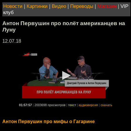
Новости
|
Картинки
|
Видео
|
Переводы
|
Магазин
|
VIP
клуб
Антон Первушин про полёт американцев на
Луну
12.07.18
01:57:57
|
2003698 просмотров
|
текст
|
аудиоверсия
|
скачать
Антон Первушин про мифы о Гагарине