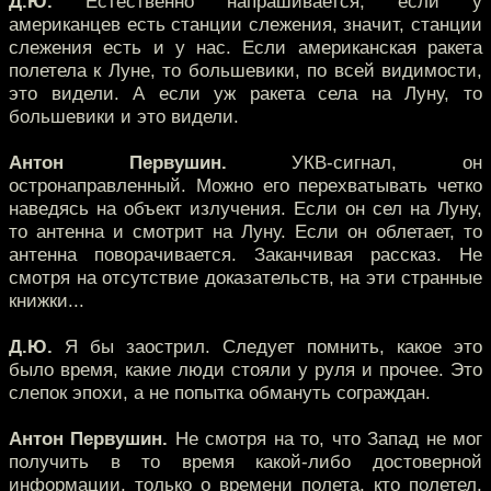
Д.Ю.
Естественно напрашивается, если у
американцев есть станции слежения, значит, станции
слежения есть и у нас. Если американская ракета
полетела к Луне, то большевики, по всей видимости,
это видели. А если уж ракета села на Луну, то
большевики и это видели.
Антон Первушин.
УКВ-сигнал, он
остронаправленный. Можно его перехватывать четко
наведясь на объект излучения. Если он сел на Луну,
то антенна и смотрит на Луну. Если он облетает, то
антенна поворачивается. Заканчивая рассказ. Не
смотря на отсутствие доказательств, на эти странные
книжки...
Д.Ю.
Я бы заострил. Следует помнить, какое это
было время, какие люди стояли у руля и прочее. Это
слепок эпохи, а не попытка обмануть сограждан.
Антон Первушин.
Не смотря на то, что Запад не мог
получить в то время какой-либо достоверной
информации, только о времени полета, кто полетел,