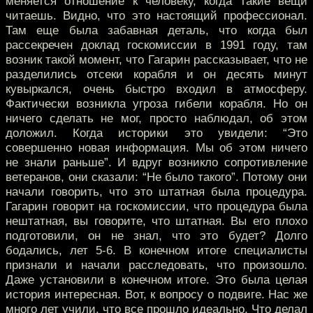
меняется отношение к человеку, когда такие вещи
читаешь. Видно, что это настоящий профессионал.
Там еще была забавная деталь, что когда был
рассекречен доклад госкомиссии в 1991 году, там
возник такой момент, что Гагарин рассказывает, что не
разделились отсеки корабля и он десять минут
кувыркался, очень быстро входил в атмосферу.
Фактически возникла угроза гибели корабля. Но он
ничего сделать не мог, просто наблюдал, об этом
доложил. Когда историки это увидели: “Это
совершенно новая информация. Мы об этом ничего
не знали раньше”. И вдруг возникло сопротивление
ветеранов, они сказали: “Не было такого”. Потому они
начали говорить, что это штатная была процедура.
Гагарин говорит на госкомиссии, что процедура была
нештатная, вы говорите, что штатная. Вы его плохо
подготовили, он не знал, что это будет? Долго
бодались, лет 5-6. В конечном итоге специалисты
признали и начали расследовать, что произошло.
Даже установили в конечном итоге. Это была целая
история интересная. Вот, к вопросу о подвиге. Нас же
много лет учили, что все прошло идеально. Что делал