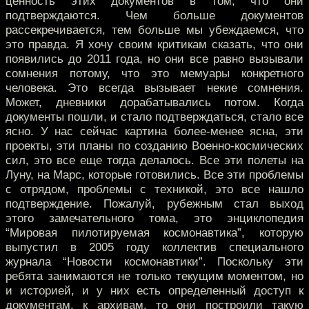
ценность этих документов в том, что они
подтверждаются. Чем больше документов
рассекречивается, тем больше мы убеждаемся, что
это правда. Я хочу своим критикам сказать, что они
появились до 2011 года, но они все равно вызывали
сомнения потому, что это мемуары конкретного
человека. Это всегда вызывает некие сомнения.
Может, дневники дорабатывались потом. Когда
документы пошли, и стало подтверждаться, стало все
ясно. У нас сейчас картина более-менее ясна, эти
проекты, эти планы по созданию Военно-космических
сил, это все еще тогда делалось. Все эти полеты на
Луну, на Марс, которые готовились. Все эти проблемы
с отрядом, проблемы с техникой, это все нашло
подтверждение. Пожалуй, рубежным стал выход
этого замечательного тома, это энциклопедия
“Мировая пилотируемая космонавтика”, которую
выпустил в 2005 году коллектив специального
журнала “Новости космонавтики”. Поскольку эти
ребята занимаются не только текущим моментом, но
и историей, и у них есть определенный доступ к
документам, к архивам, то они построили такую