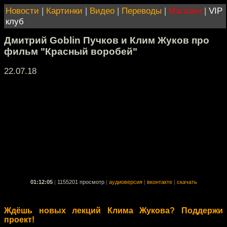
Новости
|
Картинки
|
Видео
|
Переводы
|
Магазин
|
VIP
клуб
Дмитрий Goblin Пучков и Клим Жуков про
фильм "Красный воробей"
22.07.18
01:12:05
|
1155201 просмотр
|
аудиоверсия
|
вконтакте
|
скачать
Ждёшь новых лекций Клима Жукова? Поддержи
проект!