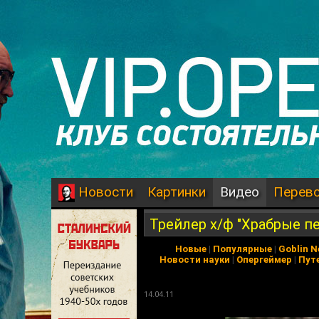
Картинки
Видео
Перев
Новости
Трейлер х/ф "Храбрые п
Новые
|
Популярные
|
Goblin 
Новости науки
|
Опергеймер
|
Пут
14.04.11