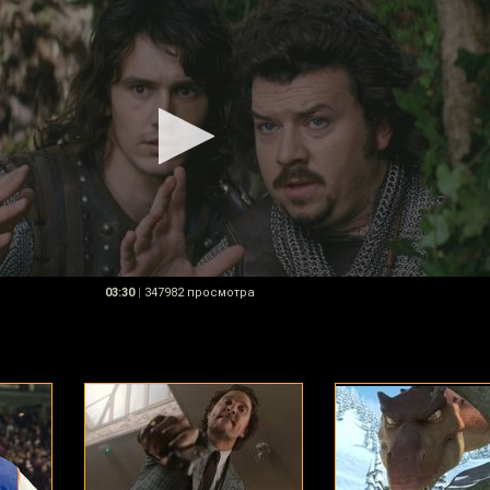
03:30
|
347982 просмотра