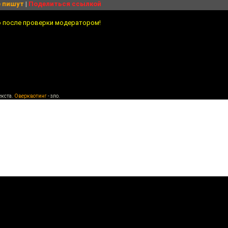
 пишут
|
Поделиться ссылкой
о после проверки модератором!
екста.
Оверквотинг
- зло.