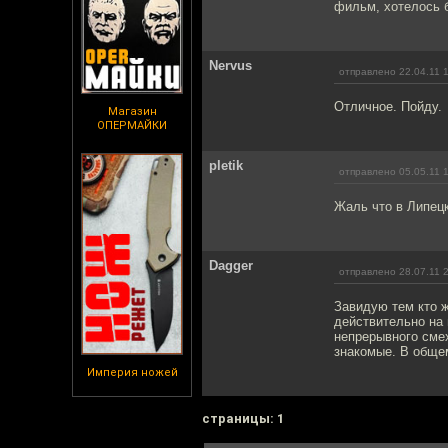
фильм, хотелось б
Nervus
отправлено 22.04.11 
Отличное. Пойду.
Магазин
ОПЕРМАЙКИ
pletik
отправлено 05.05.11 
Жаль что в Липецк
Dagger
отправлено 28.07.11 
Завидую тем кто ж
действительно на 
непрерывного смех
знакомые. В обще
Империя ножей
cтраницы: 1