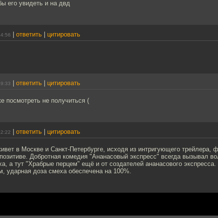
ы его увидеть и на двд
|
ответить
|
цитировать
14:56
|
ответить
|
цитировать
19:33
е посмотреть не получиться (
|
ответить
|
цитировать
22:22
ивет в Москве и Санкт-Петербурге, исходя из интригующего трейлера, 
позитиве. Добротная комедия "Ананасовый экспресс" всегда вызывал во
а, а тут "Храбрые перцем" ещё и от создателей ананасового экспресса. 
м, ударная доза смеха обеспечена на 100%.