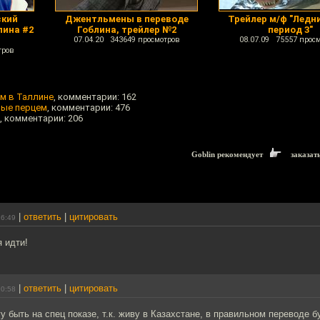
ский
Джентльмены в переводе
Трейлер м/ф "Ледн
лина #2
Гоблина, трейлер №2
период 3"
07.04.20 343649 просмотров
08.07.09 75557 прос
тров
м в Таллине
, комментарии: 162
рые перцем
, комментарии: 476
, комментарии: 206
Goblin рекомендует
заказат
|
ответить
|
цитировать
16:49
 идти!
|
ответить
|
цитировать
10:58
у быть на спец показе, т.к. живу в Казахстане, в правильном переводе 