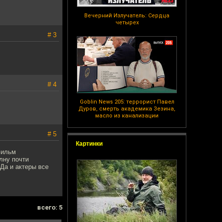
Вечерний Излучатель: Сердца
четырех
# 3
# 4
Goblin News 205: террорист Павел
Дуров, смерть академика Зезина,
масло из канализации
# 5
Картинки
фильм
лну почти
Да и актеры все
всего: 5