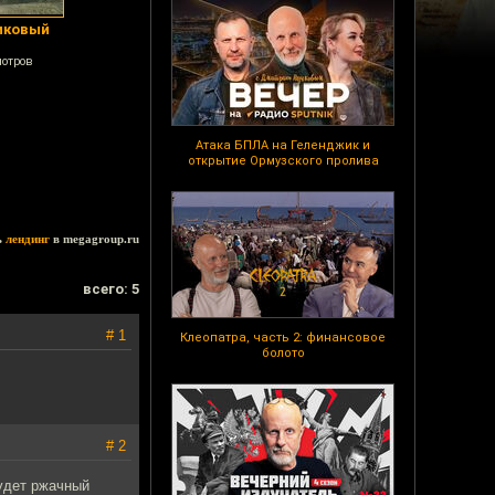
иковый
мотров
Атака БПЛА на Геленджик и
открытие Ормузского пролива
ь
лендинг
в megagroup.ru
всего: 5
# 1
Клеопатра, часть 2: финансовое
болото
# 2
будет ржачный