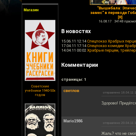
"Вышибала: Эпиче
Магазин
замес" в переводе Гоб
[R]
16.08.17 34148 просмо
В новостях
15.06.11 12:14
Спецпоказ Храбрых перце
17.04.11 17:14
Спецпоказ комедии Храб
14.04.11 00:02
Храбрые перцем, трейлер
Комментарии
cтраницы: 1
Советские
светлов
учебники 1940-50х
отправлено 16.04.11 
годов
Здорово! Придётся
Mario1986
отправлено 20.04.11 
Жаль? что не смог