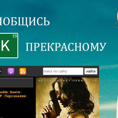
а40к
|
Книги
|
АР
|
Персоналии
|