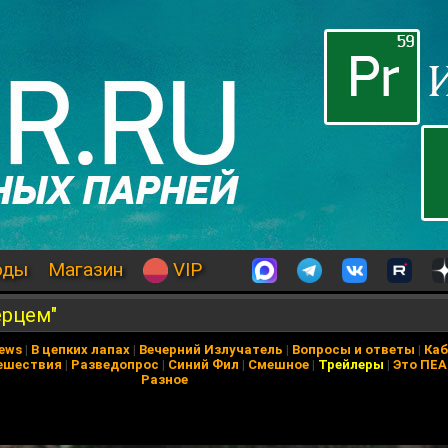
оды
Магазин
VIP
ерцем"
News
|
В цепких лапах
|
Вечерний Излучатель
|
Вопросы и ответы
|
Каб
ешествия
|
Разведопрос
|
Синий Фил
|
Смешное
|
Трейлеры
|
Это ПЕ
Разное