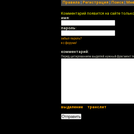
Правила
|
Регистрация
|
Поиск
|
Мне
Комментарий появится на сайте тольк
имя:
пароль:
забыл пароль?
я с форума!
комментарий:
Перед цитированием выделяй нужный фрагмент т
выделение
транслит