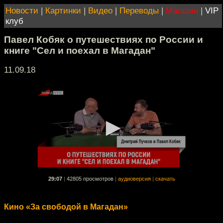
Новости
|
Картинки
|
Видео
|
Переводы
|
Магазин
|
VIP
клуб
Павел Кобяк о путешествиях по России и
книге "Сел и поехал в Магадан"
11.09.18
29:07
|
42805 просмотров
|
аудиоверсия
|
скачать
Кино «За свободой в Магадан»