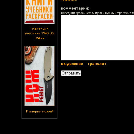
комментарий:
Перед цитированием выделяй нужный фрагмент т
Советские
учебники 1940-50х
годов
выделение
транслит
Империя ножей