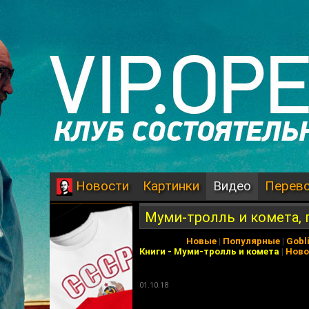
Картинки
Видео
Перев
Новости
Муми-тролль и комета, 
Новые
|
Популярные
|
Gobl
Книги
-
Муми-тролль и комета
|
Ново
01.10.18