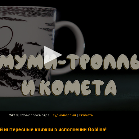
24:10
|
32542 просмотра
|
аудиоверсия
|
скачать
 интересные книжки в исполнении Goblina!