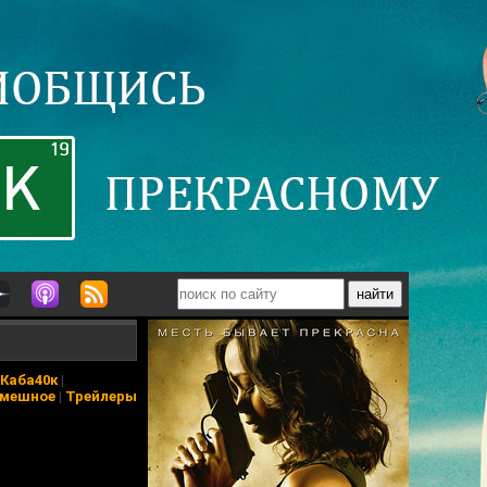
Каба40к
|
мешное
|
Трейлеры