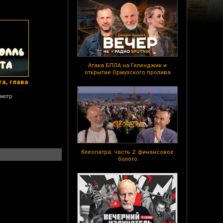
Атака БПЛА на Геленджик и
открытие Ормузского пролива
а, глава
смотр
Клеопатра, часть 2: финансовое
болото