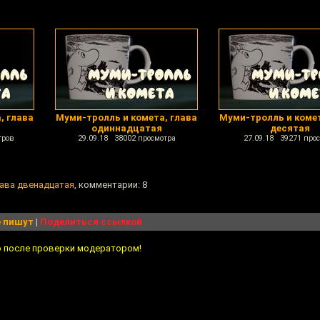
, глава
Муми-тролль и комета, глава
Муми-тролль и комет
одиннадцатая
десятая
тров
29.09.18 38002 просмотра
27.09.18 39271 про
лава двенадцатая
, комментарии: 8
 пишут
|
Поделиться ссылкой
о после проверки модератором!