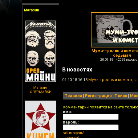
Магазин
Муми-тролль и комета
седьмая
20.09.18 42088 просмо
В новостях
01.10.18 16:18
Муми-тролль и комета, г
Магазин
ОПЕРМАЙКИ
Правила
|
Регистрация
|
Поиск
|
Мне
Комментарий появится на сайте тольк
имя:
пароль:
забыл пароль?
я с форума!