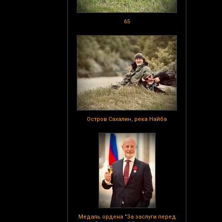
65
Остров Сахалин, река Найба
Медаль ордена "За заслуги перед