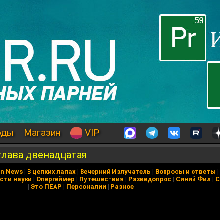
оды
Магазин
VIP
глава двенадцатая
in News
|
В цепких лапах
|
Вечерний Излучатель
|
Вопросы и ответы
|
сти науки
|
Опергеймер
|
Путешествия
|
Разведопрос
|
Синий Фил
|
С
|
Это ПЕАР
|
Персоналии
|
Разное