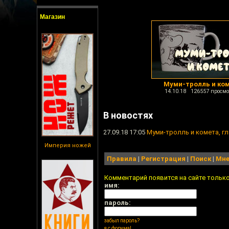
Магазин
Муми-тролль и ко
14.10.18 126557 просмо
В новостях
27.09.18 17:05
Муми-тролль и комета, г
Империя ножей
Правила
|
Регистрация
|
Поиск
|
Мне
Комментарий появится на сайте тольк
имя:
пароль:
забыл пароль?
я с форума!