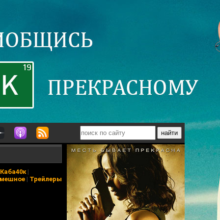
Каба40к
|
мешное
|
Трейлеры