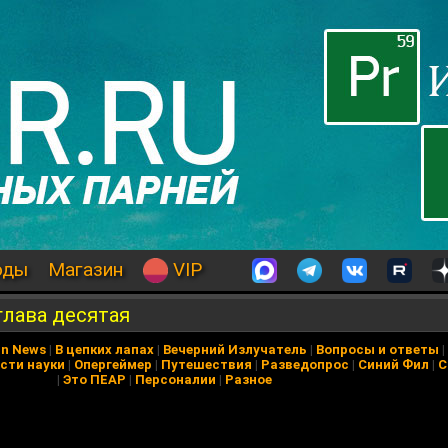
оды
Магазин
VIP
глава десятая
in News
|
В цепких лапах
|
Вечерний Излучатель
|
Вопросы и ответы
|
сти науки
|
Опергеймер
|
Путешествия
|
Разведопрос
|
Синий Фил
|
С
|
Это ПЕАР
|
Персоналии
|
Разное