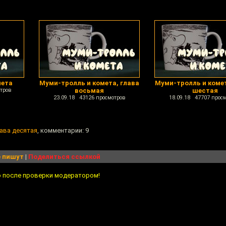
мета
Муми-тролль и комета, глава
Муми-тролль и комет
тров
восьмая
шестая
23.09.18 43126 просмотров
18.09.18 47707 прос
лава десятая
, комментарии: 9
 пишут
|
Поделиться ссылкой
о после проверки модератором!