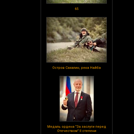
65
Остров Сахалин, река Найба
Медаль ордена "За заслуги перед
Отечеством" II степени