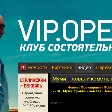
Картинки
Видео
Перев
Новости
Муми-тролль и комета, 
Новые
|
Популярные
|
Gobl
Книги
-
Муми-тролль и комета
|
Ново
27.09.18