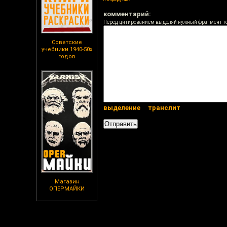
комментарий:
Перед цитированием выделяй нужный фрагмент т
Советские
учебники 1940-50х
годов
выделение
транслит
Магазин
ОПЕРМАЙКИ