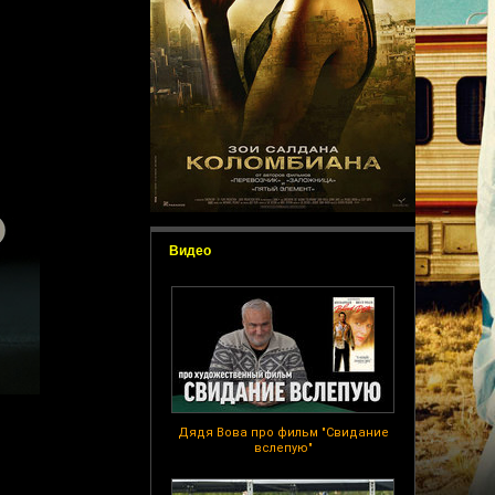
Видео
Дядя Вова про фильм "Свидание
вслепую"