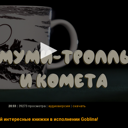
20:33
|
39273 просмотра
|
аудиоверсия
|
скачать
 интересные книжки в исполнении Goblina!