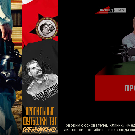
Говорим с основателем клиники «Мед
диагнозов – ошибочны и как люди са