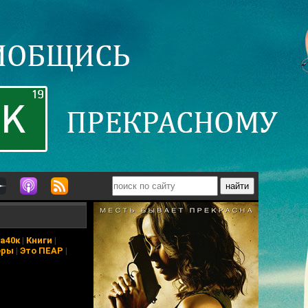
а40к
|
Книги
|
еры
|
Это ПЕАР
|