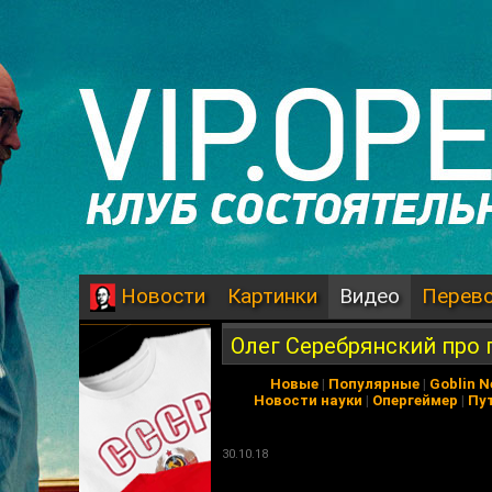
Картинки
Видео
Перев
Новости
Олег Серебрянский про
Новые
|
Популярные
|
Goblin 
Новости науки
|
Опергеймер
|
Пу
30.10.18