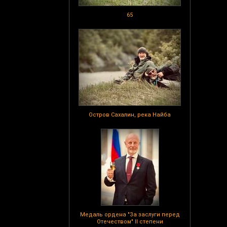
65
Остров Сахалин, река Найба
Медаль ордена "За заслуги перед
Отечеством" II степени