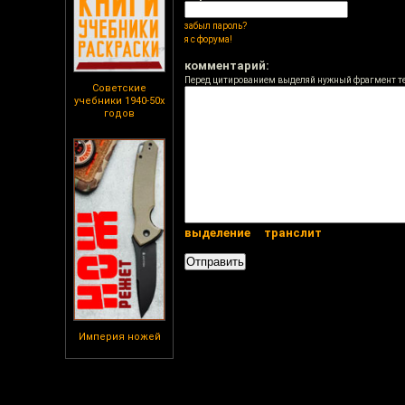
забыл пароль?
я с форума!
комментарий:
Перед цитированием выделяй нужный фрагмент т
Советские
учебники 1940-50х
годов
выделение
транслит
Империя ножей