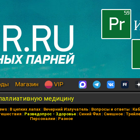
оды
Магазин
VIP
 паллиативную медицину
News
|
В цепких лапах
|
Вечерний Излучатель
|
Вопросы и ответы
|
Каб
тешествия
|
Разведопрос
-
Здоровье
|
Синий Фил
|
Смешное
|
Трейл
Персоналии
|
Разное