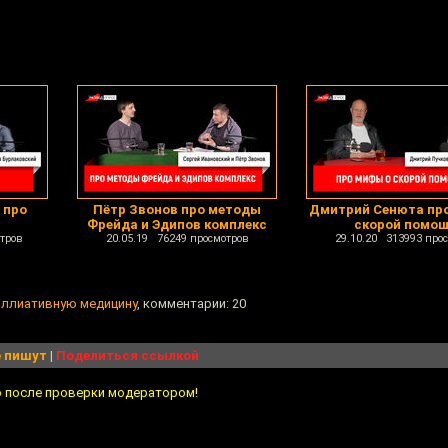
 про
Пётр Звонов про методы
Дмитрий Сенюта пр
а
Фрейда и Эдипов комплекс
скорой помо
тров
20.05.19 76249 просмотров
29.10.20 313993 про
аллиативную медицину
, комментарии: 20
 пишут
|
Поделиться ссылкой
о после проверки модератором!