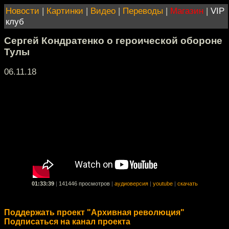
Новости
|
Картинки
|
Видео
|
Переводы
|
Магазин
|
VIP
клуб
Сергей Кондратенко о героической обороне
Тулы
06.11.18
01:33:39
|
141446 просмотров
|
аудиоверсия
|
youtube
|
скачать
Поддержать проект "Архивная революция"
Подписаться на канал проекта