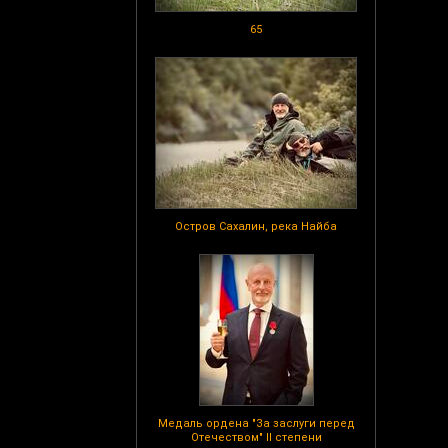
65
Остров Сахалин, река Найба
Медаль ордена "За заслуги перед
Отечеством" II степени