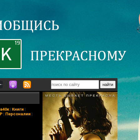
а40к
|
Книги
|
АР
|
Персоналии
|