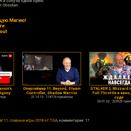
t и Sony на одной сцене.
т Obsidian.
щую Магию!
те
out
ssin’s
Опергеймер 11: Beyond, Steam
STALKER 2, Blizzard 
 Agony
Controller, Shadow Warrior
Full Throttle в кино
отра
21.10.13 118774 просмотра
суде
24.01.22 223529 прос
at 11, главные игры 2018 от TGA
, комментарии: 17