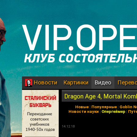
Картинки
Видео
Перев
Новости
Dragon Age 4, Mortal Ko
Новые
|
Популярные
|
Goblin 
Новости науки
|
Опергеймер
|
Пут
14.12.18