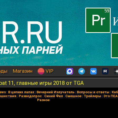
оды
Магазин
VIP
mbat 11, главные игры 2018 от TGA
News
|
В цепких лапах
|
Вечерний Излучатель
|
Вопросы и ответы
|
Каб
ешествия
|
Разведопрос
|
Синий Фил
|
Смешное
|
Трейлеры
|
Это ПЕ
Разное