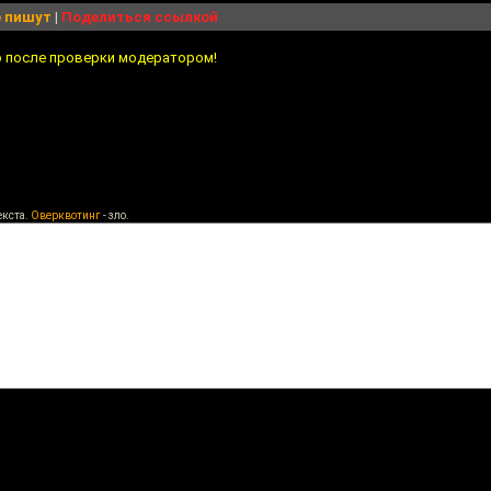
 пишут
|
Поделиться ссылкой
о после проверки модератором!
екста.
Оверквотинг
- зло.