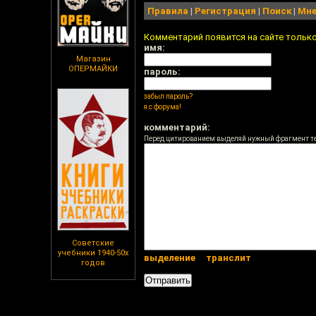
Правила
|
Регистрация
|
Поиск
|
Мне
Комментарий появится на сайте тольк
имя:
Магазин
ОПЕРМАЙКИ
пароль:
забыл пароль?
я с форума!
комментарий:
Перед цитированием выделяй нужный фрагмент т
Советские
учебники 1940-50х
выделение
транслит
годов