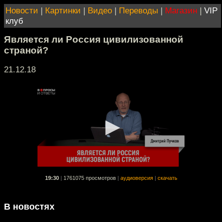
Новости
|
Картинки
|
Видео
|
Переводы
|
Магазин
|
VIP
клуб
Является ли Россия цивилизованной
страной?
21.12.18
19:30
|
1761075 просмотров
|
аудиоверсия
|
скачать
В новостях