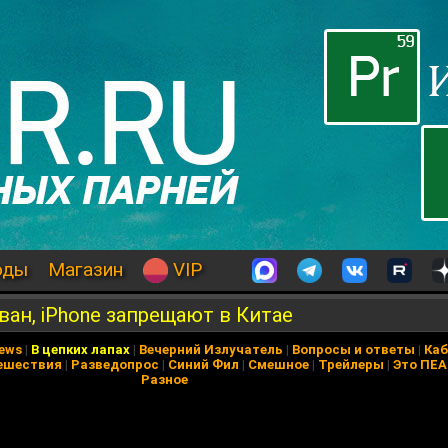
оды
Магазин
VIP
ван, iPhone запрещают в Китае
News
|
В цепких лапах
|
Вечерний Излучатель
|
Вопросы и ответы
|
Каб
ешествия
|
Разведопрос
|
Синий Фил
|
Смешное
|
Трейлеры
|
Это ПЕ
Разное