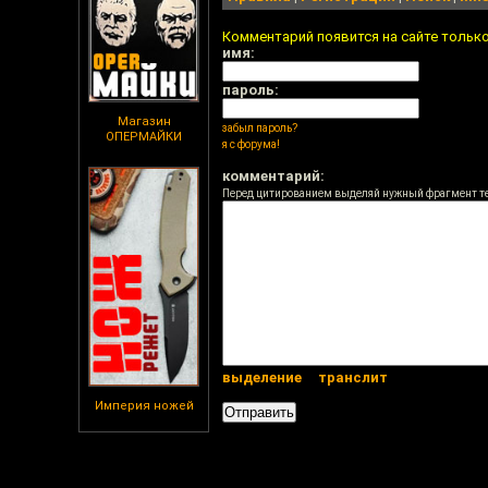
Комментарий появится на сайте тольк
имя:
пароль:
Магазин
забыл пароль?
ОПЕРМАЙКИ
я с форума!
комментарий:
Перед цитированием выделяй нужный фрагмент т
выделение
транслит
Империя ножей