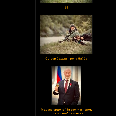
65
Остров Сахалин, река Найба
Медаль ордена "За заслуги перед
Отечеством" II степени