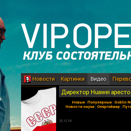
Картинки
Видео
Перев
Новости
Директор Huawei аресто
Новые
|
Популярные
|
Goblin 
Новости науки
|
Опергеймер
|
Пут
25.12.18