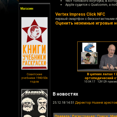
тест топового ноутбука, в кото
Apple судится с Qualcomm, а по
Магазин
Vertex Impress Click NFC
первый смартфон с бесконтактными п
Оценить неземные игровые н
В цепких лапах 17
Советские
ортопедический с
учебники 1940-50х
годов
10.04.17 129129 просмо
В новостях
25.12.18 14:51
Директор Huawei арестов
Правила
|
Регистрация
|
Поиск
|
Мне