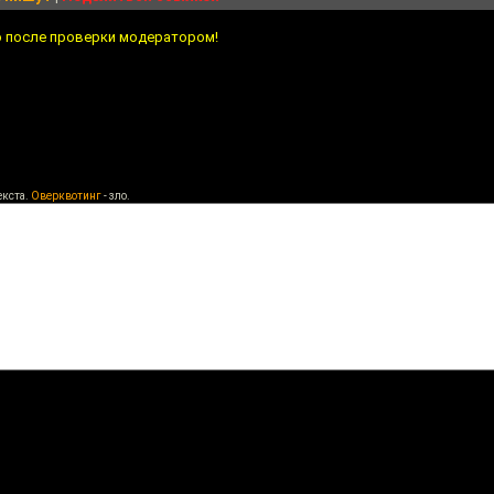
о после проверки модератором!
екста.
Оверквотинг
- зло.