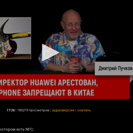
17:26
|
185219 просмотров
|
аудиоверсия
|
скачать
котором есть NFC;