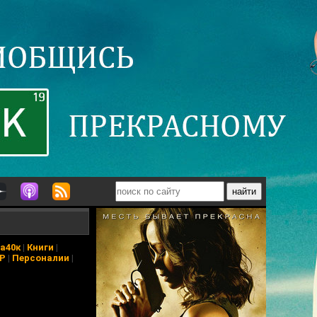
а40к
|
Книги
|
АР
|
Персоналии
|