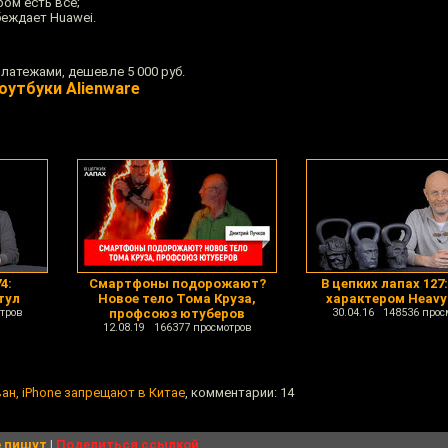
ром есть всё;
беждает Huawei.
латежами, дешевле 5 000 руб.
оутбуки Alienware
4:
Смартфоны подорожают?
В цепких лапах 127:
тул
Новое тело Тома Круза,
характером Heavy
тров
профсоюз ютуберов
30.04.16 148536 прос
12.08.19 166377 просмотров
ан, iPhone запрещают в Китае
, комментарии: 14
 пишут
|
Поделиться ссылкой