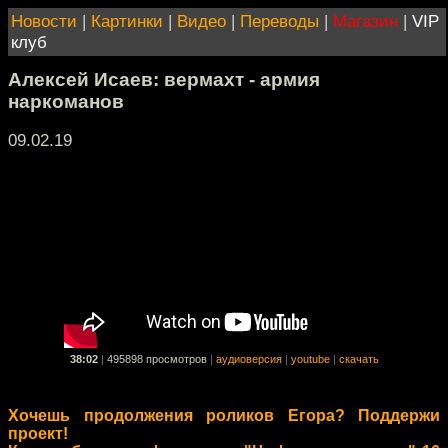
Новости
|
Картинки
|
Видео
|
Переводы
|
Магазин
|
VIP
клуб
Алексей Исаев: вермахт - армия
наркоманов
09.02.19
38:02
|
495898 просмотров
|
аудиоверсия
|
youtube
|
скачать
Хочешь продолжения роликов Егора? Поддержи
проект!