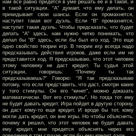
нам все равно придется в уме решать ее и в такой, и
в такой ситуации. “А” думает, что ему делать, он
прикидывает свои шансы. Если он промахнется,
наступит такая вот дуэль. Если “В” промахнется,
наступит такая дуэль. Чтобы предсказать, что будет
делать “А” здесь, нам нужно четко понимать, что
делал бы “В” здесь, если бы был его ход. Это еще
одно свойство теории игр. В теории игр всегда надо
предсказывать действия игроков, даже если им не
представится ход. Я предсказываю, что этот человек
этому человеку не даст кредит. Ты судья этой
ситуации, говоришь: “Почему ты так
предсказываешь?” Говорю: “Я так предсказываю
потому, что если представить, что даст, смотри какие
у того стимулы. Он его “кинет”, можно доказать
математически. Вот его стимулы”. Но тогда тот ему
не будет давать кредит. Игра пойдет в другую сторону,
он даст кому-то еще кредит. И вроде бы тот, кому
могли дать кредит, он вне игры. Но чтобы объяснить,
почему я решил, что этот человек не будет давать
ему кредит, мне придется объяснять через его
поведение в том случае, если бы ему кредит дали.