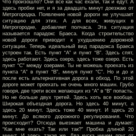
Что произошло? Они все как час ехали, так и едут. А
здесь пробки нет, и я за двадцать минут доезжаю от
Метрогородка. Появление новой дороги не улучшает
ситуацию для этих. А для всех, живущих в
Метрогородке, добавляет полчаса. Эта ситуация
называется парадокс Браеса. Когда строительство
новой дороги приводит к ухудшению дорожной
ситуации. Теперь идеальный вид парадокса Браеса
устроен так. Есть пункт “А” и пункт “В”. Здесь спят,
здесь работают. Здесь озеро, здесь тоже озеро. Есть
пункт “С” между озерами. Ты не можешь проехать из
пункта “А” в пункт “В”, минуя пункт “С”. Но и до и
после есть альтернативная дорога в обход. По этой
дороге может проехать не очень много машин. Грубо
говоря, две трети всех желающих из “А” в “В” попасть.
Но не больше двух третей. Здесь хоть все вообще.
Широкая объездная дорога. Но здесь 40 минут, а
здесь 20 минут. Здесь тоже 40 минут. И здесь 20
минут. До всякого дорожного регулирования. Что
происходит? Отсюда выезжает машина и думает:
“Как мне ехать? Так или так?” Пробка длиной 20
минут. И здесь такая же. Два куска ничем друг от