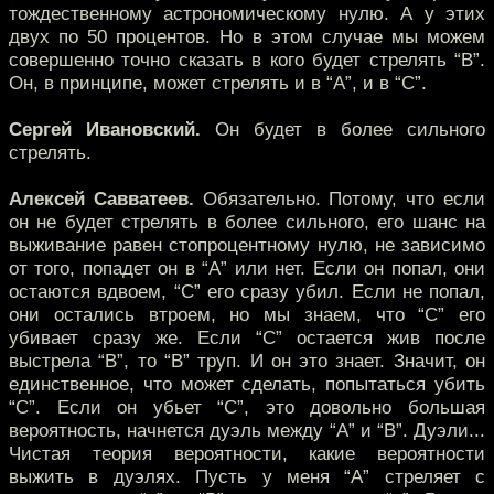
тождественному астрономическому нулю. А у этих
двух по 50 процентов. Но в этом случае мы можем
совершенно точно сказать в кого будет стрелять “В”.
Он, в принципе, может стрелять и в “А”, и в “С”.
Сергей Ивановский.
Он будет в более сильного
стрелять.
Алексей Савватеев.
Обязательно. Потому, что если
он не будет стрелять в более сильного, его шанс на
выживание равен стопроцентному нулю, не зависимо
от того, попадет он в “А” или нет. Если он попал, они
остаются вдвоем, “С” его сразу убил. Если не попал,
они остались втроем, но мы знаем, что “С” его
убивает сразу же. Если “С” остается жив после
выстрела “В”, то “В” труп. И он это знает. Значит, он
единственное, что может сделать, попытаться убить
“С”. Если он убьет “С”, это довольно большая
вероятность, начнется дуэль между “А” и “В”. Дуэли...
Чистая теория вероятности, какие вероятности
выжить в дуэлях. Пусть у меня “А” стреляет с