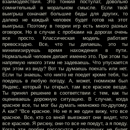
взаимодействия. Это тонкий постулат, довольно
сомнительный в моральном смысле. Если твой
выигрыш означает большие беды для других, то
далеко не каждый человек будет готов на этот
выигрыш. Поэтому в теории игр есть много разных
оговорок. Но в случае с пробками на дорогах очень
все просто. Классическая модель работает
превосходно. Все, что ты делаешь, это ты
минимизируешь время нахождения в пути.
Нормальный человек делает именно это. При этом ты
напрямую никого этим не задеваешь. Что упускается
при этом из виду? Вот ты думаешь поехать или нет.
Если ты знаешь, что никто не поедет кроме тебя, ты
поедешь в любую погоду. А, может, гномиком был
Яндекс, который ты открыл, там все красное везде.
Ты принял решение в соответствии с тем, как ты
оцениваешь дорожную ситуацию. В случае, когда
красное все, ты мог бы думать немножко по-другому.
А как? “Все красное. Но не я же один вижу, что все
красное. Все, кто со мной выезжают они видят, что
все красное. Я рискну, они-то все не поедут, а я поеду.
Когда эти пробки рассосутся, следующих не будет