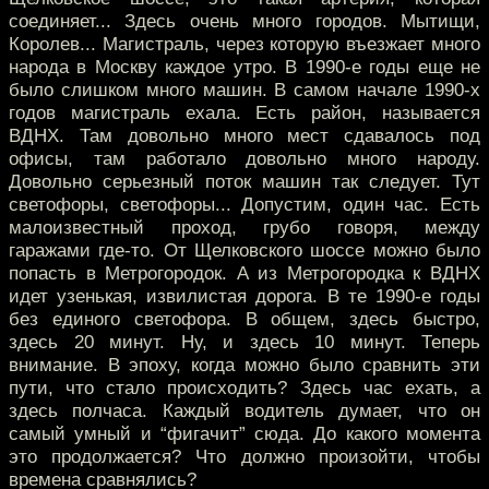
соединяет... Здесь очень много городов. Мытищи,
Королев... Магистраль, через которую въезжает много
народа в Москву каждое утро. В 1990-е годы еще не
было слишком много машин. В самом начале 1990-х
годов магистраль ехала. Есть район, называется
ВДНХ. Там довольно много мест сдавалось под
офисы, там работало довольно много народу.
Довольно серьезный поток машин так следует. Тут
светофоры, светофоры... Допустим, один час. Есть
малоизвестный проход, грубо говоря, между
гаражами где-то. От Щелковского шоссе можно было
попасть в Метрогородок. А из Метрогородка к ВДНХ
идет узенькая, извилистая дорога. В те 1990-е годы
без единого светофора. В общем, здесь быстро,
здесь 20 минут. Ну, и здесь 10 минут. Теперь
внимание. В эпоху, когда можно было сравнить эти
пути, что стало происходить? Здесь час ехать, а
здесь полчаса. Каждый водитель думает, что он
самый умный и “фигачит” сюда. До какого момента
это продолжается? Что должно произойти, чтобы
времена сравнялись?