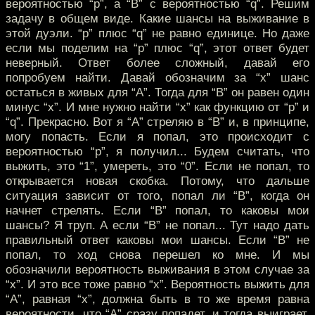
вероятностью “p”, а “В” с вероятностью “q”. Решим
задачу в общем виде. Какие шансы на выживание в
этой дуэли. “p” плюс “q” не равно единице. Но даже
если мы поделим на “p” плюс “q”, этот ответ будет
неверный. Ответ более сложный, давай его
попробуем найти. Давай обозначим за “х” шанс
остаться в живых для “А”. Тогда для “В” он равен один
минус “х”. И мне нужно найти “х” как функцию от “p” и
“q”. Прекрасно. Вот я “А” стреляю в “В” и, в принципе,
могу попасть. Если я попал, это происходит с
вероятностью “p”, я получил... Будем считать, что
выжить, это “1”, умереть, это “0”. Если не попал, то
открывается новая скобка. Потому, что дальше
ситуация зависит от того, попал ли “В”, когда он
начнет стрелять. Если “В” попал, то каковы мои
шансы? Я труп. А если “В” не попал... Тут надо дать
правильный ответ каковы мои шансы. Если “В” не
попал, то ход снова перешел ко мне. И мы
обозначили вероятность выживания в этом случае за
“х”. И это все тоже равно “х”. Вероятность выжить для
“А”, равная “х”, должна быть в то же время равна
вероятности, что “А” сразу попадет, и тогда выиграет,