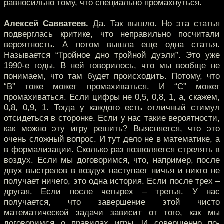
равносильно тому, что специально промахнуться.
Алексей Савватеев.
Да. Так вышло. Но эта статья
подверглась критике, что неправильно посчитали
вероятность. А потом вышла еще одна статья.
Называется “Тройное дно тройной дуэли”. Это уже
1990-е годы. В ней говорилось, что мы вообще не
понимаем, что там будет происходить. Потому, что
“В” тоже может промахиваться. И “С” может
промахиваться. Если цифры не 0,5, 0,8, 1, а, скажем,
0,8, 0,9, 1. Тогда у каждого есть отличный стимул
отсидеться в сторонке. Если у нас такие вероятности,
как можно эту игру решить? Выясняется, что это
очень сложный вопрос. И тут дело не в математике, а
в формализации. Сколько раз позволяется стрелять в
воздух. Если мы договоримся, что, например, после
двух выстрелов в воздух наступает ничья и никто не
получает ничего, это одна история. Если после трех –
другая. Если после четырех – третья. У нас
получается, что завершение этой чисто
математической задачи зависит от того, как мы
договоримся о правилах игры. И совершенно по-