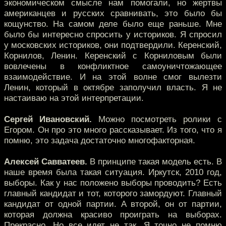
экономическом смысле нам помогали, но жертвы
американцев и русских сравнивать, это было бы
кощунство. На самом деле было еще раньше. Мне
было бы интересно спросить у историков. Я спросил
у московских историков, они подтвердили. Керенский,
Корнилов, Ленин. Керенский с Корниловым были
вовлечены в конфликтное самоуничтожающее
взаимодействие. И на этой волне смог вылезти
Ленин, который в октябре заполучил власть. Я не
настаиваю на этой интерпретации.
Сергей Ивановский.
Можно посмотреть ролики с
Егором. Он про это много рассказывает. Из того, что я
помню, это задача достаточно многофакторная.
Алексей Савватеев.
В принципе такая модель есть. В
наше время была такая ситуация. Иркутск, 2010 год,
выборы. Как у нас положено выборы проводить? Есть
главный кандидат и тот, которого замордуют. Главный
кандидат от одной партии. А второй, он от партии,
которая должна красиво проиграть на выборах.
Прекрасно. Но все идет не так. Я точно не помню