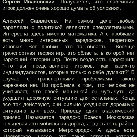
Сергей Ивановский.
Получается, что слабейший
игрок должен очень хорошо думать об условиях.
Алексей Савватеев.
На самом деле любые
параллели с политикой являются спекулятивными.
Интересна здесь именно математика. А с пробками
есть много интересных парадоксов, теоретико-
игровых. Вот пробки, это та область... Вообще
транспортная теория игр, это область, в которой нет
нареканий к теории игр. Почти везде есть нарекания:
“Что вы представляете игроков, как каких-то
индивидуалистов, которые только о себе думают?” В
случае с транспортными проблемами такого
нарекания нет. Но проблема в том, что человек не
учитывает, что своей машинкой он чуть-чуть да
ухудшил дорожную ситуацию для остальных. Когда
все так действуют, они сильно ухудшают дорожную
ситуацию для всех. Приведу один классический
пример. Называется парадокс Браеса. Московская
кольцевая автомобильная дорога, а здесь есть район,
который называется Метрогородок. А здесь есть
Щелковское шоссе, это такая артерия, которая