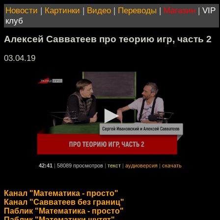
Новости
|
Картинки
|
Видео
|
Переводы
|
Магазин
|
VIP
клуб
Алексей Савватеев про теорию игр, часть 2
03.04.19
42:41
|
58089 просмотров
|
текст
|
аудиоверсия
|
скачать
Канал "Математика - просто"
Канал "Савватеев без границ"
Паблик "Математика - просто"
Паблик "Математики шутят"