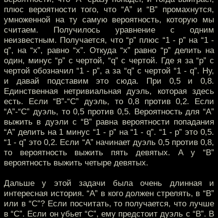
плюс вероятности того, что “А” и “В” промахнутся,
умноженной на ту самую вероятность, которую мы
считаем. Получилось уравнение с одним
неизвестным. Получается, что “p” плюс “1 - p” на “1 -
q”, на “х”, равно “х”. Откуда “х” равно “p” делить на
один, минус “p” с чертой, “q” с чертой. Где я за “p” с
чертой обозначил “1 - p”, а за “q” с чертой “1 - q”. Ну,
и давай подставим это сюда. При 0,5 и 0,8.
Единственная нетривиальная дуэль, которая здесь
есть. Если “В”-“С” дуэль, то 0,8 против 0,2. Если
“А”-“С” дуэль, то 0,5 против 0,5. Вероятность для “А”
выжить в дуэли с “В” равна вероятности попадания
“А” делить на 1 минус “1 - p” на “1 - q”. “1 - p” это 0,5.
“1 - q” это 0,2. Если “А” начинает дуэль 0,5 против 0,8,
то вероятность выжить пять девятых. А у “В”
вероятность выжить четыре девятых.
Дальше у этой задачи была очень длинная и
интересная история. “А” в кого должен стрелять, в “В”
или в “С”? Если посчитать, то получается, что лучше
в “С”. Если он убьет “С”, ему предстоит дуэль с “В”. В