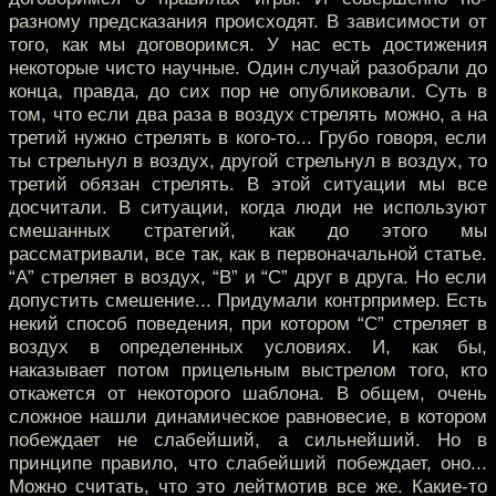
разному предсказания происходят. В зависимости от
того, как мы договоримся. У нас есть достижения
некоторые чисто научные. Один случай разобрали до
конца, правда, до сих пор не опубликовали. Суть в
том, что если два раза в воздух стрелять можно, а на
третий нужно стрелять в кого-то... Грубо говоря, если
ты стрельнул в воздух, другой стрельнул в воздух, то
третий обязан стрелять. В этой ситуации мы все
досчитали. В ситуации, когда люди не используют
смешанных стратегий, как до этого мы
рассматривали, все так, как в первоначальной статье.
“А” стреляет в воздух, “В” и “С” друг в друга. Но если
допустить смешение... Придумали контрпример. Есть
некий способ поведения, при котором “С” стреляет в
воздух в определенных условиях. И, как бы,
наказывает потом прицельным выстрелом того, кто
откажется от некоторого шаблона. В общем, очень
сложное нашли динамическое равновесие, в котором
побеждает не слабейший, а сильнейший. Но в
принципе правило, что слабейший побеждает, оно...
Можно считать, что это лейтмотив все же. Какие-то