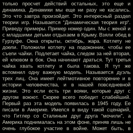
только просчет действий остальных, это еще и
динамика. Динамики мы еще ни разу не касались.
Это что завтра произойдет. Это интересный раздел
теории игр. Называется “Динамическая теория игр“.
Приведу примеры. Пример номер один. Мы с женой и
с младшими детьми отдыхаем в Крыму. Взяли обед в
Гурзуфе. Окна открыты, октябрь, жара. Котлету не
доели. Положили котлету на подоконник, чтобы ее
съели чайки. Подлетает чайка, следом за ней вторая,
ей клювом в бок. Она начинают драться. Тут третья
чайка хвать котлету и была такова. Я тут же
вспомнил одну важную модель. Называется дуэль
трех лиц. Она имеет лейтмотивное повторение и в
истории человечества, и в нашей повседневной
жизни. Это если есть три вояки, которые друг с
другом воюют. Скорее всего победит слабейший.
Первый раз эта модель появилась в 1945 году. Ее
писали в Америке. Имелся в виду такой сценарий,
что Гитлер со Сталиным друг друга “мочили”, а
Америка поднималась на этом фоне, приняв лишь не
очень глубокое участие в войне. Может быть, в