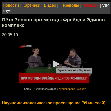
Новости
|
Картинки
|
Видео
|
Переводы
|
Магазин
|
VIP
клуб
Пётр Звонов про методы Фрейда и Эдипов
комплекс
20.05.19
57:46
|
76249 просмотров
|
аудиоверсия
|
скачать
Научно-психологическое просвещение [99 мыслей]