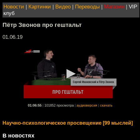
Новости
|
Картинки
|
Видео
|
Переводы
|
Магазин
|
VIP
клуб
Пётр Звонов про гештальт
01.06.19
01:06:55
|
101852 просмотра
|
аудиоверсия
|
скачать
Научно-психологическое просвещение [99 мыслей]
В новостях