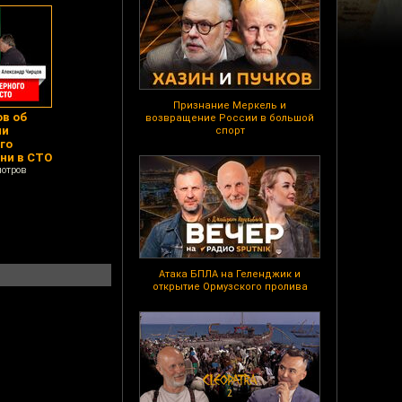
Признание Меркель и
в об
возвращение России в большой
ии
спорт
го
ни в СТО
мотров
Атака БПЛА на Геленджик и
открытие Ормузского пролива