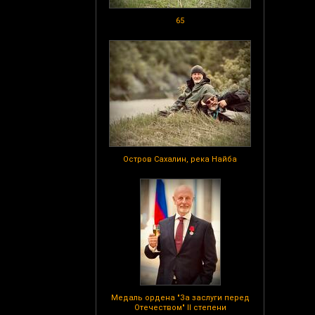
65
Остров Сахалин, река Найба
Медаль ордена "За заслуги перед
Отечеством" II степени