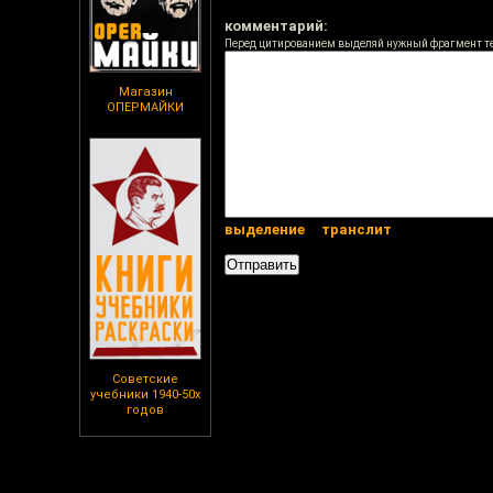
комментарий:
Перед цитированием выделяй нужный фрагмент т
Магазин
ОПЕРМАЙКИ
выделение
транслит
Советские
учебники 1940-50х
годов