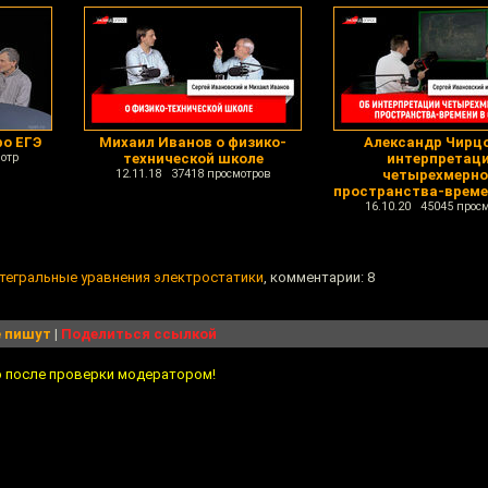
ро ЕГЭ
Михаил Иванов о физико-
Александр Чирцо
отр
технической школе
интерпретац
12.11.18 37418 просмотров
четырехмерно
пространства-време
16.10.20 45045 прос
тегральные уравнения электростатики
, комментарии: 8
 пишут
|
Поделиться ссылкой
о после проверки модератором!