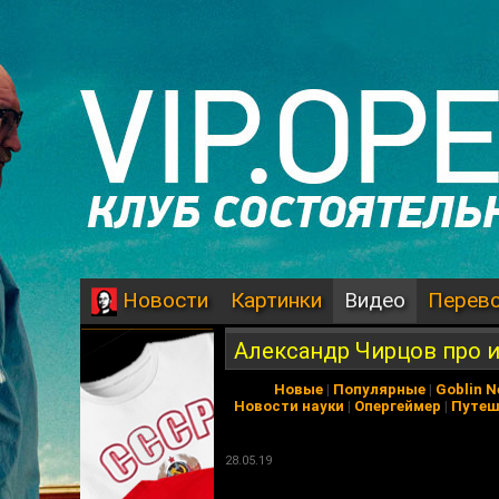
Картинки
Видео
Перев
Новости
Александр Чирцов про 
Новые
|
Популярные
|
Goblin 
Новости науки
|
Опергеймер
|
Путеш
28.05.19