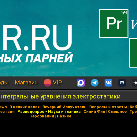
оды
Магазин
VIP
интегральные уравнения электростатики
News
|
В цепких лапах
|
Вечерний Излучатель
|
Вопросы и ответы
|
Каб
ествия
|
Разведопрос
-
Наука и техника
|
Синий Фил
|
Смешное
|
Тре
Персоналии
|
Разное