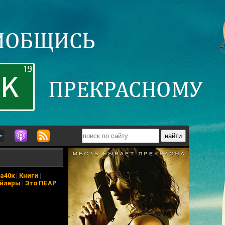
а40к
|
Книги
|
йлеры
|
Это ПЕАР
|