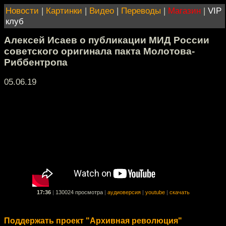
Новости
|
Картинки
|
Видео
|
Переводы
|
Магазин
|
VIP
клуб
Алексей Исаев о публикации МИД России
советского оригинала пакта Молотова-
Риббентропа
05.06.19
17:36
|
130024 просмотра
|
аудиоверсия
|
youtube
|
скачать
Поддержать проект "Архивная революция"