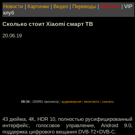
Новости
|
Картинки
|
Видео
|
Переводы
|
Магазин
|
VIP
клуб
Сколько стоит Xiaomi смарт ТВ
20.06.19
08:34
|
150991 просмотр
|
аудиоверсия
|
вконтакте
|
скачать
43 дюйма, 4К, HDR 10, полностью русифицированный
интерфейс, голосовое управление, Android 9.0,
поддержка цифрового вещания DVB-T2+DVB-C.