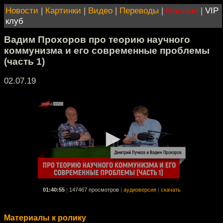
Новости
|
Картинки
|
Видео
|
Переводы
|
Магазин
|
VIP
клуб
Вадим Прохоров про теорию научного
коммунизма и его современные проблемы
(часть 1)
02.07.19
01:40:55
|
147467 просмотров
|
аудиоверсия
|
скачать
Материалы к ролику