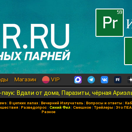
оды
Магазин
VIP
паук: Вдали от дома, Паразиты, чёрная Ариэл
News
|
В цепких лапах
|
Вечерний Излучатель
|
Вопросы и ответы
|
Каб
ешествия
|
Разведопрос
|
Синий Фил
|
Смешное
|
Трейлеры
|
Это ПЕ
Разное