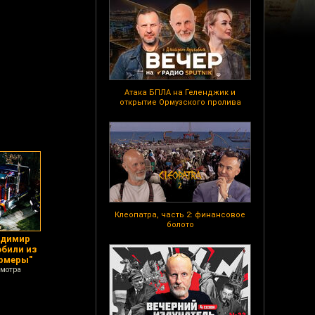
Атака БПЛА на Геленджик и
открытие Ормузского пролива
Клеопатра, часть 2: финансовое
болото
адимир
били из
рмеры"
смотра