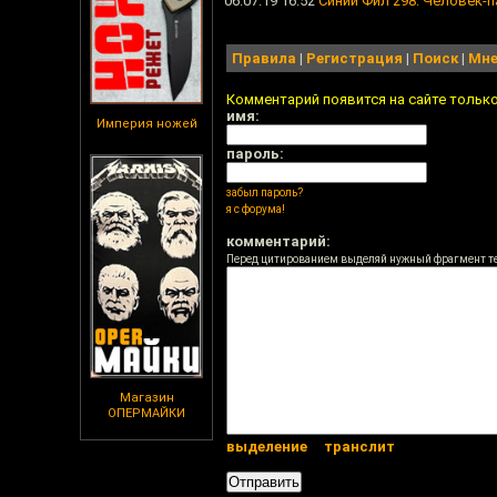
06.07.19 16:52
Синий Фил 298: Человек-п
Правила
|
Регистрация
|
Поиск
|
Мне
Комментарий появится на сайте тольк
имя:
Империя ножей
пароль:
забыл пароль?
я с форума!
комментарий:
Перед цитированием выделяй нужный фрагмент т
Магазин
ОПЕРМАЙКИ
выделение
транслит