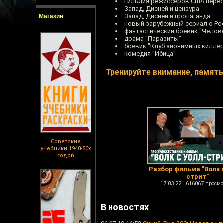
Гильдия режиссёров США пере
Запад, Дисней и цензура
Запад, Дисней и пропаганда
Магазин
новый зарубежный сериал о Рос
фантастический боевик "Челове
драма "Паразиты"
боевик "Клуб анонимных килле
комедия "Ибица"
Тренируйте внимание, памят
Советские
учебники 1940-50х
годов
Разбор фильма "Волк 
стрит"
17.03.22 616067 просмо
В новостях