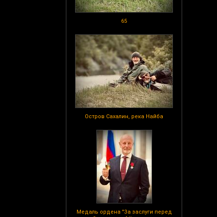
65
Остров Сахалин, река Найба
Медаль ордена "За заслуги перед