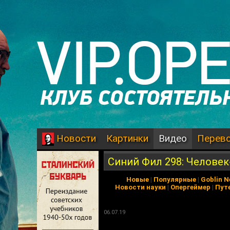
Картинки
Видео
Перев
Новости
Синий Фил 298: Человек-
Новые
|
Популярные
|
Goblin 
Новости науки
|
Опергеймер
|
Пут
06.07.19