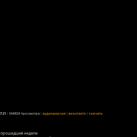
7:21
|
544824 просмотра
|
аудиоверсия
|
вконтакте
|
скачать
 прошедшей недели