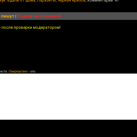
аук: Вдали от дома, Паразиты, чёрная Ариэль
, комментарии: 47
 пишут
|
Поделиться ссылкой
о после проверки модератором!
екста.
Оверквотинг
- зло.