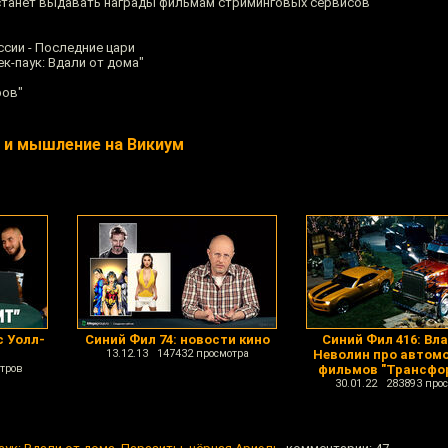
станет выдавать награды фильмам стриминговых сервисов
сии - Последние цари
к-паук: Вдали от дома"
ров"
ь и мышление на Викиум
с Уолл-
Синий Фил 74: новости кино
Синий Фил 416: Вл
13.12.13 147432 просмотра
Неволин про автомо
тров
фильмов "Трансфо
30.01.22 283893 про