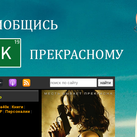
ь
а40к
|
Книги
|
АР
|
Персоналии
|