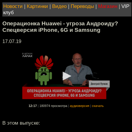
Новости
|
Картинки
|
Видео
|
Переводы
|
Магазин
|
VIP
клуб
Операционка Huawei - угроза Андроиду?
Спецверсия iPhone, 6G и Samsung
17.07.19
12:17
|
180974 просмотра
|
аудиоверсия
|
скачать
В этом выпуске: