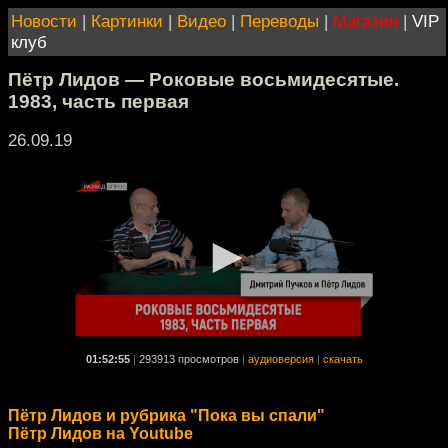
Новости
|
Картинки
|
Видео
|
Переводы
|
Магазин
|
VIP
клуб
Пётр Лидов — Роковые восьмидесятые.
1983, часть первая
26.09.19
01:52:55
|
293913 просмотров
|
аудиоверсия
|
скачать
Пётр Лидов и рубрика "Пока вы спали"
Пётр Лидов на Youtube