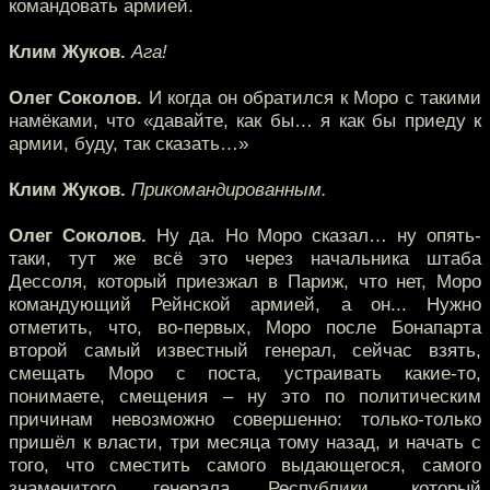
командовать армией.
Клим Жуков.
Ага!
Олег Соколов.
И когда он обратился к Моро с такими
намёками, что «давайте, как бы… я как бы приеду к
армии, буду, так сказать…»
Клим Жуков.
Прикомандированным.
Олег Соколов.
Ну да. Но Моро сказал… ну опять-
таки, тут же всё это через начальника штаба
Дессоля, который приезжал в Париж, что нет, Моро
командующий Рейнской армией, а он... Нужно
отметить, что, во-первых, Моро после Бонапарта
второй самый известный генерал, сейчас взять,
смещать Моро с поста, устраивать какие-то,
понимаете, смещения – ну это по политическим
причинам невозможно совершенно: только-только
пришёл к власти, три месяца тому назад, и начать с
того, что сместить самого выдающегося, самого
знаменитого генерала Республики, который