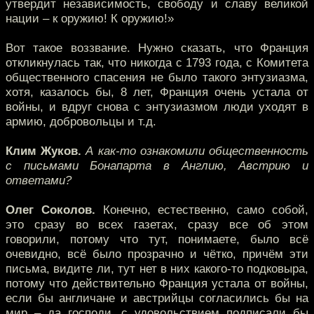
утвердит независимость, свободу и славу великой
нации – к оружию! К оружию!»
Вот такое воззвание. Нужно сказать, что Франция
откликнулась так, что никогда с 1793 года, с Комитета
общественного спасения не было такого энтузиазма,
хотя, казалось бы, 8 лет, Франция очень устала от
войны, и вдруг снова с энтузиазмом люди уходят в
армию, добровольцы и т.д.
Клим Жуков.
А как-то ознакомили общественность
с письмами Бонапарта в Англию, Австрию и
ответами?
Олег Соколов.
Конечно, естественно, само собой,
это сразу во всех газетах, сразу все об этом
говорили, потому что тут, понимаете, было всё
очевидно, всё было прозрачно и чётко, причём эти
письма, видите ли, тут нет в них какого-то подковыра,
потому что действительно Франция устала от войны,
если бы англичане и австрийцы согласились бы на
мир – да господи, с удовольствием подписали бы