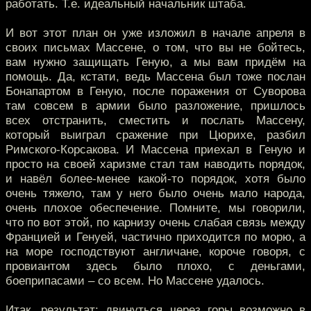
работать. Т.е. идеальный начальник штаба.
И вот этот план он уже изложил в начале апреля в
своих письмах Массене, о том, что вы не бойтесь,
вам нужно защищать Геную, а мы вам придём на
помощь. Да, кстати, ведь Массена был тоже послан
Бонапартом в Геную, после поражения от Суворова
там совсем в армии было разложение, пришлось
всех отстранить, сместить и послать Массену,
который выиграл сражение при Цюрихе, разбил
Римского-Корсакова. И Массена приехал в Геную и
просто на своей харизме стал там наводить порядок,
и навёл более-менее какой-то порядок, хотя было
очень тяжело, там у него было очень мало народа,
очень плохое обеспечение. Помните, мы говорили,
что по вот этой, по карнизу очень слабая связь между
Францией и Генуей, частично приходится по морю, а
на море господствуют англичане, короче говоря, с
провиантом здесь было плохо, с деньгами,
боеприпасами – со всем. Но Массене удалось.
Итак, результат: двинуться через горы возможно в