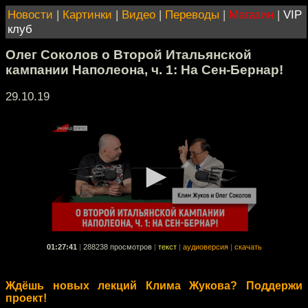
Новости
|
Картинки
|
Видео
|
Переводы
|
Магазин
|
VIP
клуб
Олег Соколов о Второй Итальянской
кампании Наполеона, ч. 1: На Сен-Бернар!
29.10.19
01:27:41
|
288238 просмотров
|
текст
|
аудиоверсия
|
скачать
Ждёшь новых лекций Клима Жукова? Поддержи
проект!