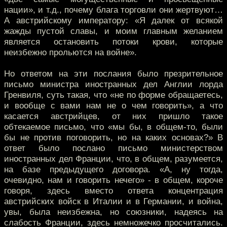
нации», и т.д., почему блага торговли они жертвуют…
А австрийскому императору: «Я далек от всякой
жажды пустой славы, и моим главным желанием
является остановить потоки крови, которые
неизбежно прольются на войне».
Но ответом на эти послания было презрительное
письмо министра иностранных дел Англии лорда
Гренвиля, суть такая, что «не по форме обращаетесь,
и вообще с вами нам не о чем говорить», а что
касается австрийцев, от них пришло такое
обтекаемое письмо, что «мы бы, в общем-то, были
бы не против поговорить, но на каких основах?» В
ответ было послано письмо министерством
иностранных дел Франции, что, в общем, разумеется,
на базе предыдущего договора. «А, ну тогда,
очевидно, нам и говорить нечего» - в общем, короче
говоря, здесь вместо ответа концентрация
австрийских войск в Италии и в Германии, и война,
увы, была неизбежна, но союзники, надеясь на
слабость Франции, здесь немножечко просчитались.