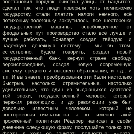
восстановил порядок: очистил улицы от бандитов,
сделал так, что люди поверили хоть немножечко
государству, стали платить налоги немного, всё
потихоньку-полегоньку закрутилось, все шестерёнки
государственной машины, освобождённое от
феодальных пут производство стало всё лучше и
лучше работать, Бонапарт создал твёрдую и
надёжную денежную систему – мы об этом,
естественно, будем говорить, создал новый
государственный банк, вернул стране свободу
вероисповедания, создал новую современную
систему среднего и высшего образования, и т.д., и
т.п. И вы знаете, преобразования эти были настолько
быстрые, настолько стремительные, настолько
удивительные, что один из выдающихся деятелей
той эпохи, государственный человек, который
пережил революцию, и до революции уже был
довольно известным человеком, который не
восторженная гимназистка, а вот именно такой
прожжённый политикан Рёдерер написал в своём
дневнике следующую фразу, послушайте только эту
фразу, я хочу её зачитать полностью: «Черта,