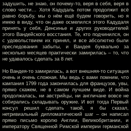
задушить, не знаю, он почему-то, веря в себя, веря в
слово чести… Хотя Кадудаль потом продолжит всё
равно борьбу, мы о нём ещё будем говорить, но я
имею в виду, что он даже осмелился этого Кадудаля
принять у себя, Денсинье и других руководителей
этого Вандейского восстания. Те, кто подчинился, он
с удовольствием их принял, и все абсолютно были
преследования забыты, и Вандея буквально за
несколько месяцев практически замирилась – то, что
не удавалось сделать за 8 лет.
Но Вандея-то замирилась, а вот внешняя-то ситуация
очень и очень сложная. Мы ведь с вами помним, что
кампания 1799 года закончилась для французов, увы,
прямо скажем, не в самом лучшем виде. И война
продолжалась, ни австрийцы, ни англичане вовсе не
собирались складывать оружие. И вот тогда Первый
консул решил сделать такой, я бы сказал,
нетривиальный дипломатический шаг – он написал
прямо письмо королю Англии, Великобритании, и
императору Священной Римской империи германской