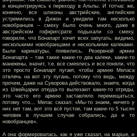
и концентрируясь к переходу в Альпы. И тотчас же,
конечно, все шпионы австрийские, английские
устремились в Дижон и увидели там несколько
новобранцев – смеху было очень много, даже в
австрийском гофкригсрате подыхали со смеху,
говорили, что Бонапарт хочет всех запугать, видимо,
несколькими новобранцами и несколькими калеками.
Были карикатуры, появились, Резервной армии
Бонапарта – там такие какие-то два калеки, какие-то
манекены, значит, т.е. все смеялись и все поняли, что
это просто Бонапарт пугает, чтобы армию Меласа
отвлечь на вот эту пугань, потому что ведь, между
прочим, даже на Суворова действовало, знаете, когда
из Швейцарии откуда-то вылезают какие-то отряды,
это часто его армию заставляло перемещаться,
потому что… Мелас сказал: «Мы-то знаем, ничего у
них нет там, вот это всё пустое, там какие-то 5 тысяч
человек в лучшем случае собрались, да и то
новобранцев».
А она формировалась, как я уже сказал, на марше, и