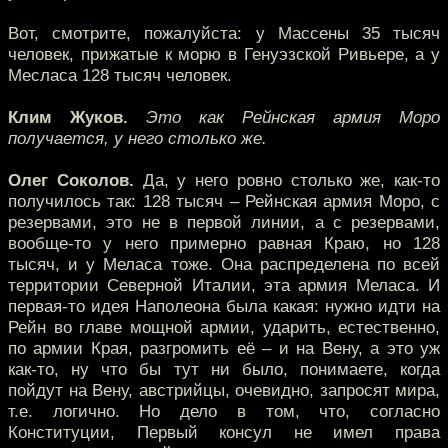
Вот, смотрите, пожалуйста: у Массены 35 тысяч
человек, прижатые к морю в Генуэзской Ривьере, а у
Месласа 128 тысяч человек.
Клим Жуков.
Это как Рейнская армия Моро
получается, у него столько же.
Олег Соколов.
Да, у него ровно столько же, как-то
получилось так: 128 тысяч – Рейнская армия Моро, с
резервами, это не в первой линии, а с резервами,
вообще-то у него примерно равная Краю, но 128
тысяч, и у Меласа тоже. Она распределена по всей
территории Северной Италии, эта армия Меласа. И
первая-то идея Наполеона была какая: нужно идти на
Рейн во главе мощной армии, ударить, естественно,
по армии Края, разгромить её – и на Вену, а это уж
как-то, ну что бы тут ни было, понимаете, когда
пойдут на Вену, австрийцы, очевидно, запросят мира,
т.е. логично. Но дело в том, что, согласно
Конституции, Первый консул не имел права