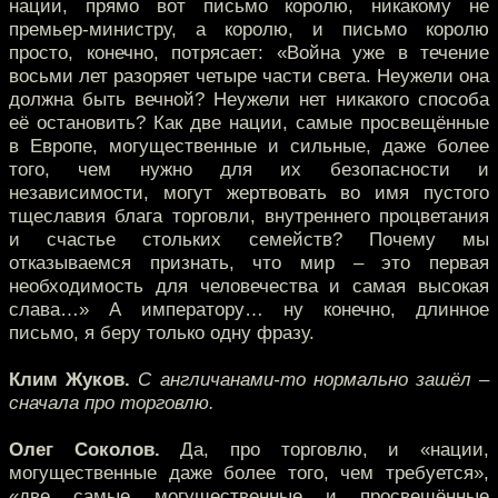
нации, прямо вот письмо королю, никакому не
премьер-министру, а королю, и письмо королю
просто, конечно, потрясает: «Война уже в течение
восьми лет разоряет четыре части света. Неужели она
должна быть вечной? Неужели нет никакого способа
её остановить? Как две нации, самые просвещённые
в Европе, могущественные и сильные, даже более
того, чем нужно для их безопасности и
независимости, могут жертвовать во имя пустого
тщеславия блага торговли, внутреннего процветания
и счастье стольких семейств? Почему мы
отказываемся признать, что мир – это первая
необходимость для человечества и самая высокая
слава…» А императору… ну конечно, длинное
письмо, я беру только одну фразу.
Клим Жуков.
С англичанами-то нормально зашёл –
сначала про торговлю.
Олег Соколов.
Да, про торговлю, и «нации,
могущественные даже более того, чем требуется»,
«две самые могущественные и просвещённые