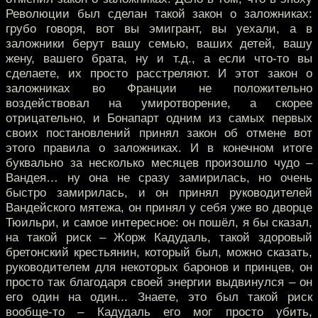
Революции был сделан такой закон о заложниках:
грубо говоря, вот вы эмигрант, вы уехали, а в
заложники берут вашу семью, ваших детей, вашу
жену, вашего брата, ну и т.д., а если что-то вы
сделаете, их просто расстреляют. И этот закон о
заложниках во Франции не положительно
воздействовал на умиротворение, а скорее
отрицательно, и Бонапарт одним из самых первых
своих постановлений принял закон об отмене вот
этого правила о заложниках. И в конечном итоге
буквально за несколько месяцев произошло чудо –
Вандея… ну она не сразу замирилась, но очень
быстро замирилась, и он принял руководителей
Вандейского мятежа, он принял у себя уже во дворце
Тюильри, и самое интересное: он пошёл, я бы сказал,
на такой риск – Жорж Кадудаль, такой здоровый
бретонский крестьянин, который был, можно сказать,
руководителем для некоторых баронов и принцев, он
просто так благодаря своей энергии выдвинулся – он
его один на один... Знаете, это был такой риск
вообще-то – Кадудаль его мог просто убить,