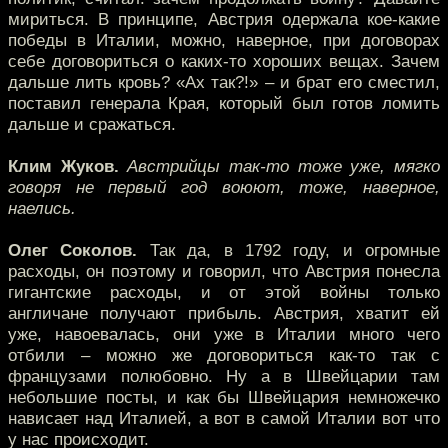
мириться. В принципе, Австрия одержала кое-какие
победы в Италии, можно, наверное, при договорах
себе договориться о каких-то хороших вещах. Зачем
дальше лить кровь? «Ах так?!» – и брат его сместил,
поставил генерала Края, который был готов ломить
дальше и сражаться.
Клим Жуков.
Австрийцы так-то тоже уже, мягко
говоря не первый год воюют, тоже, наверное,
наелись.
Олег Соколов.
Так да, в 1792 году, и огромные
расходы, он поэтому и говорил, что Австрия понесла
гигантские расходы, и от этой войны только
англичане получают прибыль. Австрия, хватит ей
уже, навоевалась, они уже в Италии много чего
отбили – можно же договориться как-то так с
французами полюбовно. Ну а в Швейцарии там
небольшие посты, и как бы Швейцария немножечко
нависает над Италией, а вот в самой Италии вот что
у нас происходит.