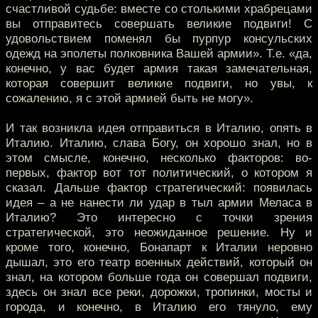
счастливой судьбе: вместе со столькими храбрецами
вы отправитесь совершать великие подвиги! С
удовольствием поменял бы пурпур консульских
одежд на эполеты полковника Вашей армии». Т.е. «да,
конечно, у вас будет армия такая замечательная,
которая совершит великие подвиги, но увы, к
сожалению, я с этой армией быть не могу».
И так возникла идея отправиться в Италию, опять в
Италию. Италию, слава Богу, он хорошо знал, но в
этом смысле, конечно, несколько факторов: во-
первых, фактор вот тот политический, о котором я
сказал. Дальше фактор стратегический: появилась
идея – а не нанести ли удар в тыл армии Меласа в
Италию? Это интересно с точки зрения
стратегической, это неожиданное решение. Ну и
кроме того, конечно, Бонапарт к Италии неровно
дышал, это его театр военных действий, который он
знал, на котором больше года он совершал подвиги,
здесь он знал все реки, дорожки, тропинки, мосты и
города, и конечно, в Италию его тянуло, ему