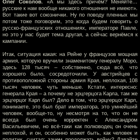
Олег Соколов.
«А мы здесь причём? Меняйте…
русские к нам вообще никакого отношения не имеют».
Вот такие вот союзнички. Ну по поводу пленных мы
потом тоже поговорим, это когда будем говорить о
русско-французских отношениях, императоре Павле,
но это у нас будет тема другая, а сейчас вернёмся к
кампании.
Итак, ситуация какая: на Рейне у французов мощная
армия, которую вручили знаменитому генералу Моро,
здесь 128 тысяч – собственно, сюда всё, что
хорошего было, сосредоточили. У австрийцев с
противоположной стороны армия Края, неплохая, 108
тысяч человек, чуть меньше. Кстати, интересно:
генерала Края – а почему не эрцгерцога Карла, там же
эрцгерцог Карл был? Дело в том, что эрцгерцог Карл,
понимаете, это был брат императора, это умнейший
человек, вообще-то, ну несмотря на то, что он не
всегда был очень корректен с Александром
Васильевичем, но всё-таки как полководец он очень
неплохой, и он, особенно может быть, как человек и
политик, считал: зачем продолжать войну? Давайте