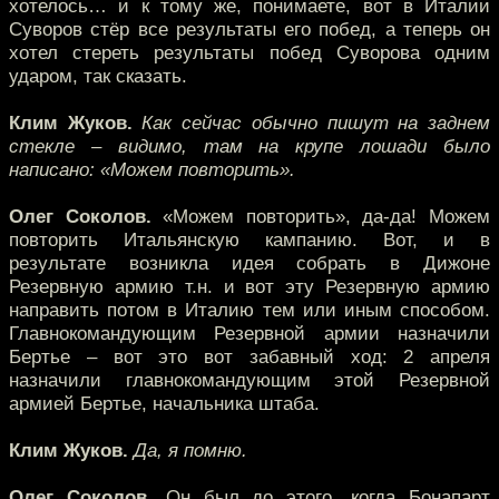
хотелось… и к тому же, понимаете, вот в Италии
Суворов стёр все результаты его побед, а теперь он
хотел стереть результаты побед Суворова одним
ударом, так сказать.
Клим Жуков.
Как сейчас обычно пишут на заднем
стекле – видимо, там на крупе лошади было
написано: «Можем повторить».
Олег Соколов.
«Можем повторить», да-да! Можем
повторить Итальянскую кампанию. Вот, и в
результате возникла идея собрать в Дижоне
Резервную армию т.н. и вот эту Резервную армию
направить потом в Италию тем или иным способом.
Главнокомандующим Резервной армии назначили
Бертье – вот это вот забавный ход: 2 апреля
назначили главнокомандующим этой Резервной
армией Бертье, начальника штаба.
Клим Жуков.
Да, я помню.
Олег Соколов.
Он был до этого, когда Бонапарт