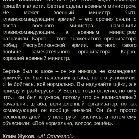
пришёл к власти, Бертье сделал военным министром.
Не может военный министр быть
главнокомандующим армией – его срочно сняли с
поста военного министра, назначили
главнокомандующим, а военным министром
назначили Карно – того знаменитого организатора
побед Республиканской армии, честного такого
вообще, замечательного организатора. Карно,
хороший военный министр.
Бертье был в шоке – он же никогда не командовал
армией, он был начальник штаба, но его успокоили:
«Не бойтесь, всё нормально. Вы надувайте щёки, а я
приеду и разберусь». У Бертье тогда отлегло, потому
что… он был в ужасе, потому что он великолепный
начальник штаба, великолепный организатор, но как
командующий он вообще никакой. Он был просто
несколько дней – у него руки тряслись, а потом ему
объяснили: «Всё нормально, вопрос решён».
Клим Жуков.
«А! Отлегло!»