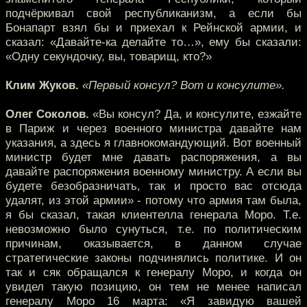
подчёркивал свой республиканизм, а если бы
Бонапарт взял бы и приехал к Рейнской армии, и
сказал: «Давайте-ка делайте то…», ему бы сказали:
«Одну секундочку, вы, товарищ, кто?»
Клим Жуков.
«Первый консул? Вот и консулите».
Олег Соколов.
«Вы консул? Да, и консулите, езжайте
в Париж и через военного министра давайте нам
указания, а здесь я главнокомандующий. Вот военный
министр будет мне давать распоряжения, а вы
давайте распоряжения военному министру. А если вы
будете безобразничать, так и просто вас отсюда
удалят, из этой армии» - потому что армия там была,
я бы сказал, такая клиентелла генерала Моро. Т.е.
невозможно было сунуться, т.е. по политическим
причинам, оказывается, в данном случае
стратегические законы подчинялись политике. И он
так и сяк обращался к генералу Моро, и когда он
увидел такую позицию, он тем не менее написал
генералу Моро 16 марта: «Я завидую вашей