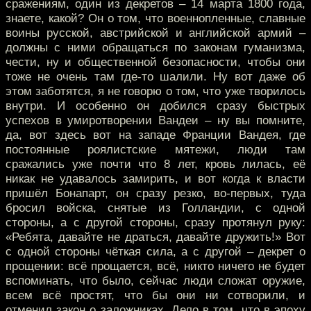
сражениям, один из декретов – 14 марта 1800 года,
знаете, какой? Он о том, что военнопленные, славные
воины русской, австрийской и английской армий –
должны с ними обращаться по законам гуманизма,
чести, ну и общественной безопасности, чтобы они
тоже не очень там где-то шалили. Ну вот даже об
этом заботятся, я не говорю о том, что уже творилось
внутри. И особенно он добился сразу быстрых
успехов в умиротворении Вандеи – ну вы помните,
да, вот здесь вот на западе Франции Вандея, где
постоянные роялистские мятежи, люди там
сражались уже почти что 8 лет, кровь лилась, её
никак не удавалось замирить, и вот когда к власти
пришёл Бонапарт, он сразу резко, во-первых, туда
бросил войска, снятые из Голландии, с одной
стороны, а с другой стороны, сразу протянул руку:
«Ребята, давайте не драться, давайте дружить!» Вот
с одной стороны чёткая сила, а с другой – декрет о
прощении: всё прощается, всё, никто ничего не будет
вспоминать, что было, сейчас люди сложат оружие,
всем всё простят, что бы они ни сотворили, и
отменил закон о заложниках. Дело в том, что в эпоху