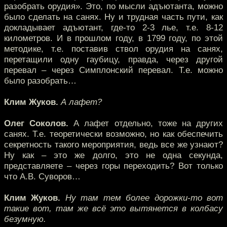
разобрать орудия». Это, по мысли адъютанта, можно
было сделать на санях. Ну и трудная часть пути, как
докладывает адъютант, где-то 2-3 лье, т.е. 8-12
километров. И в прошлом году, в 1799 году, по этой
методике, т.е. поставив ствол орудия на санях,
перетащили одну гаубицу, правда, через другой
перевал – через Симплонский перевал. Т.е. можно
было разобрать…
Клим Жуков.
А лафет?
Олег Соколов.
А лафет отдельно, тоже на других
санях. Т.е. теоретически возможно, но как обеспечить
секретность такого мероприятия, ведь все же узнают?
Ну как – это же долго, это не одна секунда,
представляете – через горы переходить? Вот только
что А.В. Суворов…
Клим Жуков.
Ну там тем более дорожки-то вот
такие вот, там же всё это вытянется в колбасу
безумную.