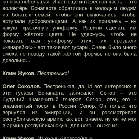
но пока небольшая. И вот ещё интересная часть – это
волонтёры Бонапарта обратились к молодым людям
из богатых семей, чтобы они включались, чтобы
вступали добровольцами. А как их привлечь – ну
яркую, красочную униформу. Решили сделать им
форму жёлтого цвета. Не удержусь, чтобы не
показать вам униформу этих, их прозвали
«канарейки» - вот такие вот гусары. Очень было много
смеха по поводу такой жёлтой формы, но она была
довольно…
Клим Жуков.
Пёстренько!
Олег Соколов.
Пёстренькая, да. И вот интересно: в
эти гусары Бонапарта записался Сегюр – это
будущий знаменитый генерал Сегюр, отец его –
знаменитый посол в России Сегюр. Он только что
вернулся из эмиграции, и он рассматривал
республиканскую армию как вот, знаете, ну он не мог
в армию республиканскую, для него – он же из…
Клим Жуков.
Из очень благородных.