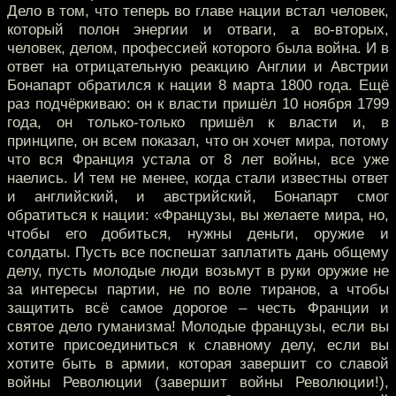
Дело в том, что теперь во главе нации встал человек,
который полон энергии и отваги, а во-вторых,
человек, делом, профессией которого была война. И в
ответ на отрицательную реакцию Англии и Австрии
Бонапарт обратился к нации 8 марта 1800 года. Ещё
раз подчёркиваю: он к власти пришёл 10 ноября 1799
года, он только-только пришёл к власти и, в
принципе, он всем показал, что он хочет мира, потому
что вся Франция устала от 8 лет войны, все уже
наелись. И тем не менее, когда стали известны ответ
и английский, и австрийский, Бонапарт смог
обратиться к нации: «Французы, вы желаете мира, но,
чтобы его добиться, нужны деньги, оружие и
солдаты. Пусть все поспешат заплатить дань общему
делу, пусть молодые люди возьмут в руки оружие не
за интересы партии, не по воле тиранов, а чтобы
защитить всё самое дорогое – честь Франции и
святое дело гуманизма! Молодые французы, если вы
хотите присоединиться к славному делу, если вы
хотите быть в армии, которая завершит со славой
войны Революции (завершит войны Революции!),