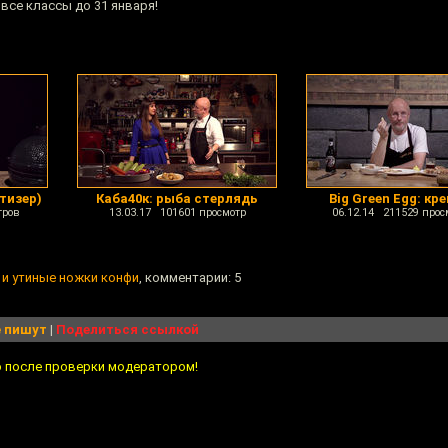
все классы до 31 января!
(тизер)
Каба40к: рыба стерлядь
Big Green Egg: кр
тров
13.03.17 101601 просмотр
06.12.14 211529 прос
 и утиные ножки конфи
, комментарии: 5
 пишут
|
Поделиться ссылкой
о после проверки модератором!