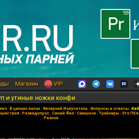
оды
Магазин
VIP
уп и утиные ножки конфи
News
|
В цепких лапах
|
Вечерний Излучатель
|
Вопросы и ответы
|
Каб
ешествия
|
Разведопрос
|
Синий Фил
|
Смешное
|
Трейлеры
|
Это ПЕ
Разное