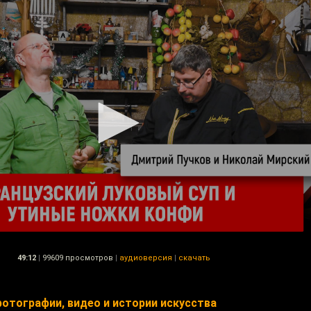
49:12
|
99609 просмотров
|
аудиоверсия
|
скачать
отографии, видео и истории искусства