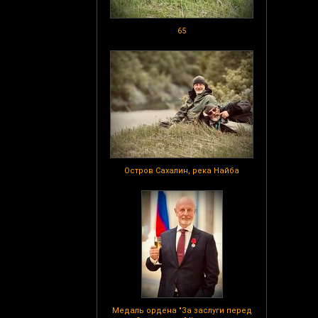
65
Остров Сахалин, река Найба
Медаль ордена "За заслуги перед