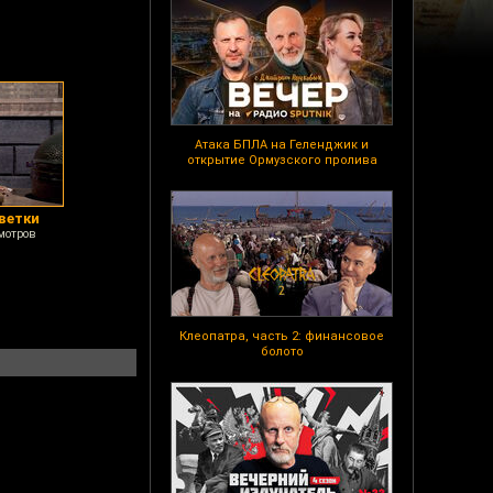
Атака БПЛА на Геленджик и
открытие Ормузского пролива
еветки
мотров
Клеопатра, часть 2: финансовое
болото