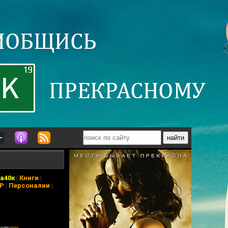
а40к
|
Книги
|
АР
|
Персоналии
|