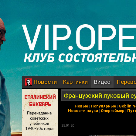
Картинки
Видео
Перев
Новости
Французский луковый с
Новые
|
Популярные
|
Goblin 
Новости науки
|
Опергеймер
|
Пут
25.01.20