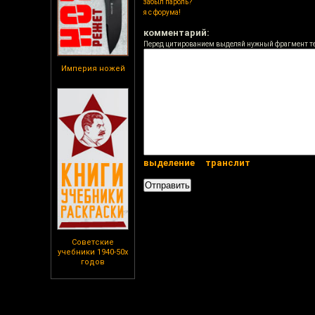
забыл пароль?
я с форума!
комментарий:
Перед цитированием выделяй нужный фрагмент т
Империя ножей
выделение
транслит
Советские
учебники 1940-50х
годов