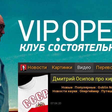
Картинки
Видео
Перев
Новости
Дмитрий Осипов про ки
Новые
|
Популярные
|
Goblin 
Новости науки
|
Опергеймер
|
Путеш
07.04.20