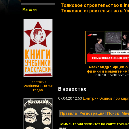
Толковое строительство в In
Магазин
Толковое строительство в Y
Александр Чирцов о
физики и моменте им
30.09.18 55218 просмо
Советские
учебники 1940-50х
В новостях
годов
07.04.20 12:50
Дмитрий Осипов про кир
Правила
|
Регистрация
|
Поиск
|
Мне
Комментарий появится на сайте тольк
имя: