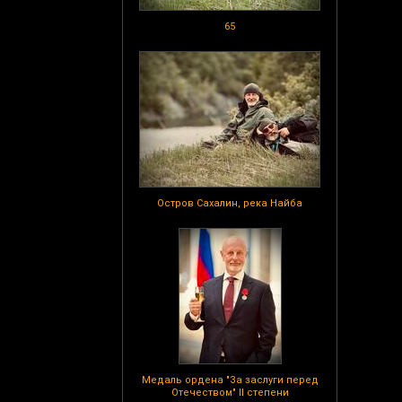
65
Остров Сахалин, река Найба
Медаль ордена "За заслуги перед
Отечеством" II степени