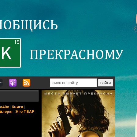
а40к
|
Книги
|
йлеры
|
Это ПЕАР
|