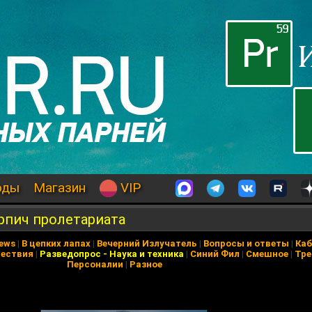
оды
Магазин
VIP
рпич пролетариата
News
|
В цепких лапах
|
Вечерний Излучатель
|
Вопросы и ответы
|
Каб
ествия
|
Разведопрос
-
Наука и техника
|
Синий Фил
|
Смешное
|
Тре
Персоналии
|
Разное