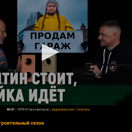
46:01
|
187614 просмотров
|
аудиоверсия
|
скачать
строительный сезон