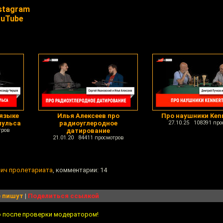
stagram
ouTube
 языке
Илья Алексеев про
Про наушники Ken
пульса
радиоуглеродное
27.10.25 108391 про
тров
датирование
21.01.20 84411 просмотров
пич пролетариата
, комментарии: 14
 пишут
|
Поделиться ссылкой
о после проверки модератором!