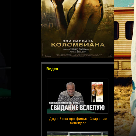
Видео
Дядя Вова про фильм "Свидание
вслепую"