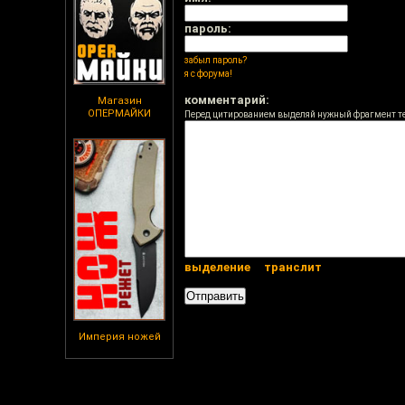
пароль:
забыл пароль?
я с форума!
комментарий:
Магазин
ОПЕРМАЙКИ
Перед цитированием выделяй нужный фрагмент т
выделение
транслит
Империя ножей