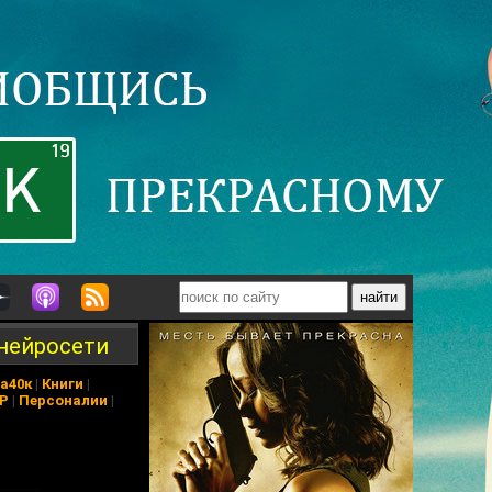
 нейросети
а40к
|
Книги
|
АР
|
Персоналии
|