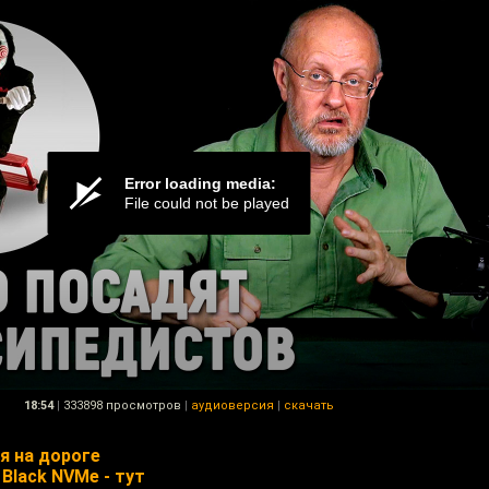
18:54
|
333898 просмотров
|
аудиоверсия
|
скачать
я на дороге
lack NVMe - тут