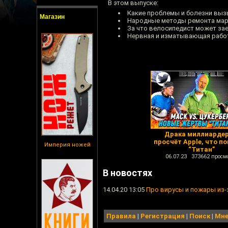
В этом выпуске:
Какие проблемы и болезни выз
Магазин
Народные методы ремонта ма
За что велосипедист может зае
Нервная и изматывающая рабо
Драка миллиардер
просчёт Apple, что п
Империя ножей
“Титан”
06.07.23 373662 просм
В новостях
14.04.20 13:05
Про вирусы и пожары из-з
Правила
|
Регистрация
|
Поиск
|
Мне