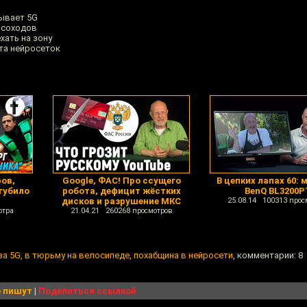
ывает 5G
рсоходов
хать на зону
та нейросеток
ов,
Google, ФАС! Про ссущего
В цепких лапах 60: 
огубило
робота, дефицит жёстких
BenQ BL3200P
дисков и разрушение МКС
25.08.14 100313 прос
отра
21.04.21 260268 просмотров
а 5G, в тюрьму на велосипеде, похабщина в нейросети
, комментарии: 8
 пишут
|
Поделиться ссылкой