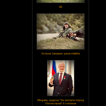
65
Остров Сахалин, река Найба
Медаль ордена "За заслуги перед
Отечеством" II степени