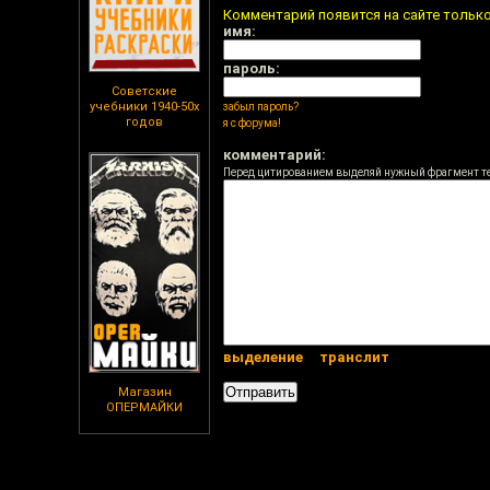
Комментарий появится на сайте тольк
имя:
пароль:
Советские
учебники 1940-50х
забыл пароль?
годов
я с форума!
комментарий:
Перед цитированием выделяй нужный фрагмент т
выделение
транслит
Магазин
ОПЕРМАЙКИ