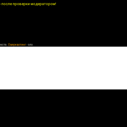
о после проверки модератором!
екста.
Оверквотинг
- зло.