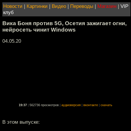
Новости
|
Картинки
|
Видео
|
Переводы
|
Магазин
|
VIP
клуб
Вика Боня против 5G, Осетия зажигает огни,
нейросеть чинит Windows
04.05.20
19:37
|
562736 просмотров
|
аудиоверсия
|
вконтакте
|
скачать
В этом выпуске: