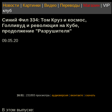
Новости
|
Картинки
|
Видео
|
Переводы
|
Магазин
|
VIP
клуб
Синий Фил 334: Том Круз и космос,
Голливуд и революция на Кубе,
продолжение "Разрушителя"
09.05.20
16:51
|
231893 просмотра
|
аудиоверсия
|
вконтакте
|
скачать
В этом выпуске: