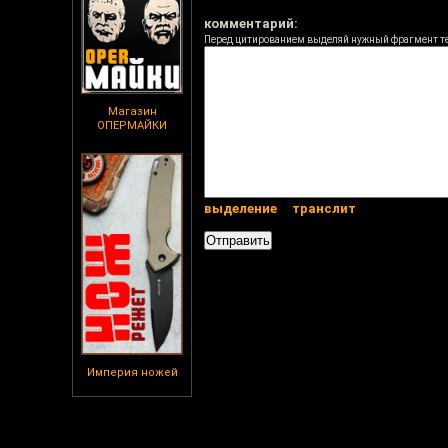
комментарий:
Перед цитированием выделяй нужный фрагмент т
Магазин
ОПЕРМАЙКИ
выделение
транслит
Империя ножей