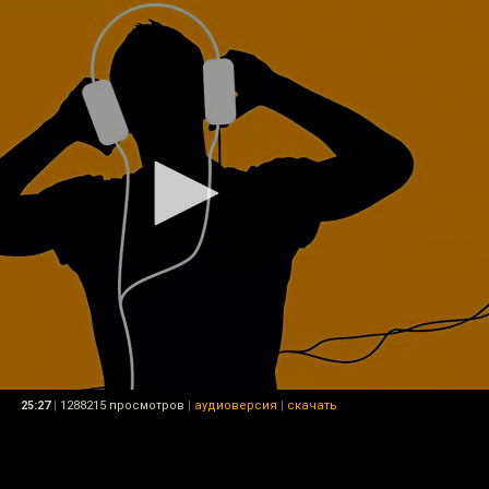
25:27
|
1288215 просмотров
|
аудиоверсия
|
скачать