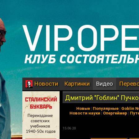
Картинки
Видео
Перев
Новости
Дмитрий "Гоблин" Пучков
Новые
|
Популярные
|
Goblin 
Новости науки
|
Опергеймер
|
Пут
15.06.20