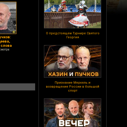
О предстоящем Турнире Святого
учков:
Георгия
деева,
 слова
смотра
Признание Меркель и
возвращение России в большой
спорт