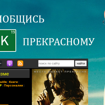
изме
а40к
|
Книги
|
АР
|
Персоналии
|