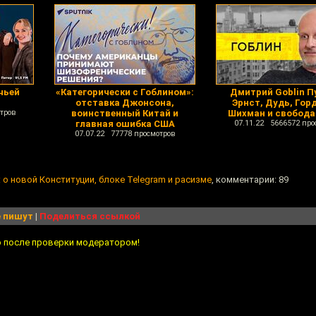
 чьей
«Категорически с Гоблином»:
Дмитрий Goblin П
отставка Джонсона,
Эрнст, Дудь, Гор
тров
воинственный Китай и
Шихман и свобода
главная ошибка США
07.11.22 5666572 про
07.07.22 77778 просмотров
 о новой Конституции, блоке Telegram и расизме
, комментарии: 89
 пишут
|
Поделиться ссылкой
о после проверки модератором!