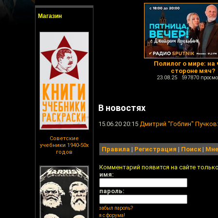
Магазин
Полилог о мире: на
стороне мяч?
23.08.25 597870 просмо
В новостях
15.06.20 20:15
Дмитрий "Гоблин" Пучков:
Советские
учебники 1940-50х
Правила
|
Регистрация
|
Поиск
|
Мне
годов
Комментарий появится на сайте тольк
имя:
пароль:
забыл пароль?
я с форума!