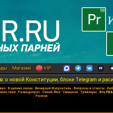
оды
Магазин
VIP
: о новой Конституции, блоке Telegram и рас
News
|
В цепких лапах
|
Вечерний Излучатель
|
Вопросы и ответы
|
Каб
ешествия
|
Разведопрос
|
Синий Фил
|
Смешное
|
Трейлеры
|
Это ПЕ
Разное