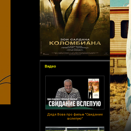
Видео
Дядя Вова про фильм "Свидание
вслепую"