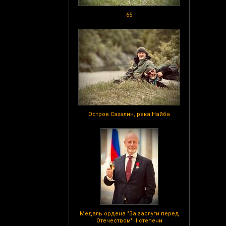
65
Остров Сахалин, река Найба
Медаль ордена "За заслуги перед
Отечеством" II степени