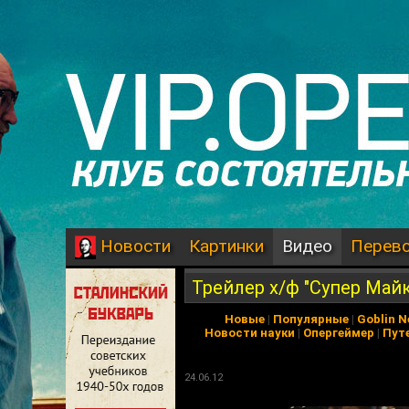
Картинки
Видео
Перев
Новости
Трейлер х/ф "Супер Майк
Новые
|
Популярные
|
Goblin 
Новости науки
|
Опергеймер
|
Пут
24.06.12