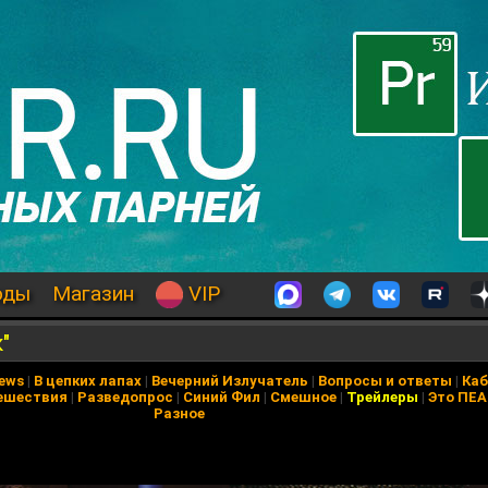
оды
Магазин
VIP
"
News
|
В цепких лапах
|
Вечерний Излучатель
|
Вопросы и ответы
|
Каб
ешествия
|
Разведопрос
|
Синий Фил
|
Смешное
|
Трейлеры
|
Это ПЕ
Разное