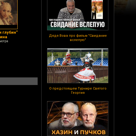
и глубин"
Дядя Вова про фильм "Свидание
лина
вслепую"
мотра
О предстоящем Турнире Святого
Георгия