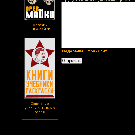
Перед цитированием выделяй нужный фрагмент т
Магазин
ОПЕРМАЙКИ
выделение
транслит
Советские
учебники 1940-50х
годов