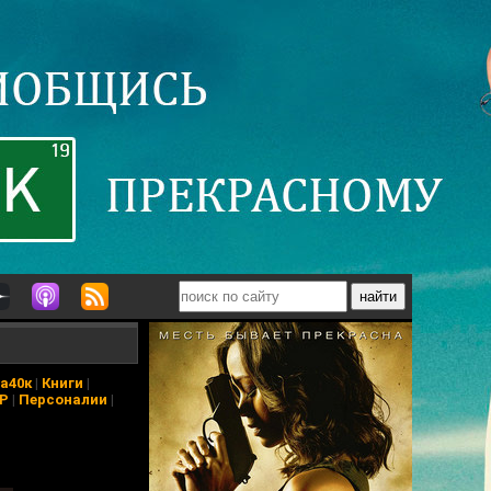
а40к
|
Книги
|
АР
|
Персоналии
|