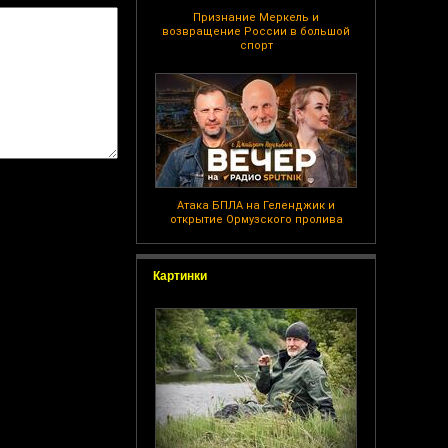
Признание Меркель и
возвращение России в большой
спорт
Атака БПЛА на Геленджик и
открытие Ормузского пролива
Картинки