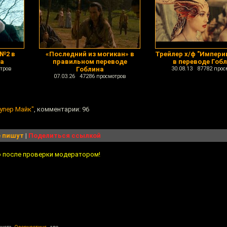
 №2 в
«Последний из могикан» в
Трейлер х/ф "Импери
на
правильном переводе
в переводе Гоб
тров
Гоблина
30.08.13 87782 прос
07.03.26 47286 просмотров
упер Майк"
, комментарии: 96
 пишут
|
Поделиться ссылкой
о после проверки модератором!