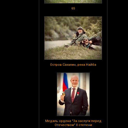
65
Остров Сахалин, река Найба
Медаль ордена "За заслуги перед
Отечеством" II степени