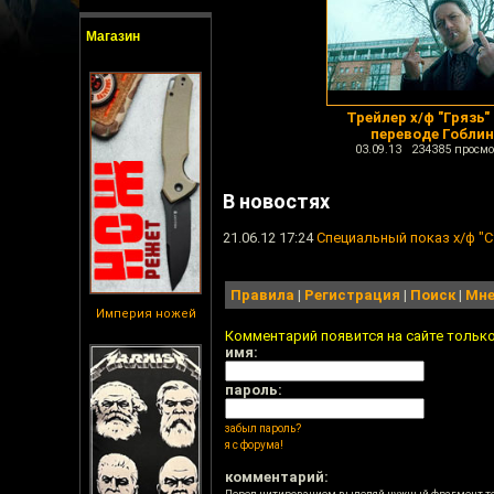
Магазин
Трейлер х/ф "Грязь"
переводе Гобли
03.09.13 234385 просмо
В новостях
21.06.12 17:24
Специальный показ х/ф "С
Правила
|
Регистрация
|
Поиск
|
Мне
Империя ножей
Комментарий появится на сайте тольк
имя:
пароль:
забыл пароль?
я с форума!
комментарий: