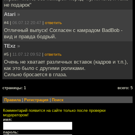
не подарок"
Atari
»
#4 |
06.07.12 20:47
|
ответить
Отличный выпуск! Согласен с камрадом BadBob -
вид и правда бодрый.
TExz
»
#5 |
11.07.12 09:52
|
ответить
Очень не хватает различных вставок (кадров и т.п.),
как это было с другими роликами.
Сильно бросается в глаза.
cтраницы: 1
всего: 5
Правила
|
Регистрация
|
Поиск
Комментарий появится на сайте только после проверки
модератором!
имя:
пароль: