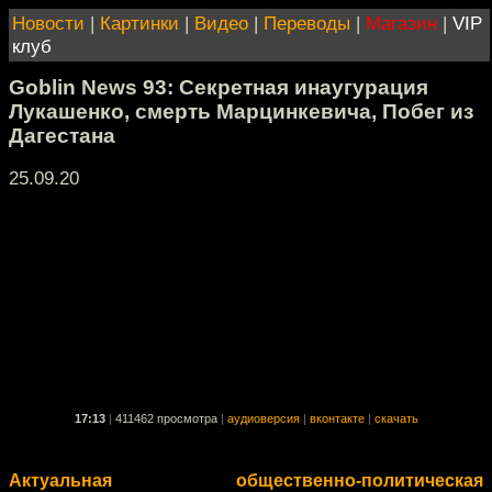
Новости
|
Картинки
|
Видео
|
Переводы
|
Магазин
|
VIP
клуб
Goblin News 93: Секретная инаугурация
Лукашенко, смерть Марцинкевича, Побег из
Дагестана
25.09.20
17:13
|
411462 просмотра
|
аудиоверсия
|
вконтакте
|
скачать
Актуальная общественно-политическая